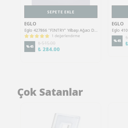
SEPETE EKLE
EGLO
EGLO
Eglo 410297 "LEO" E14 Duylu Yıldız Ve Şapka Masa Lambası 65Cm Yüksekliğinde
Eglo 427866 "FINTRY" Yılbaşı Ağacı Dekorasyonu 9Cm Yüksekliğinde
1 değerlendirme
₺
%
45
₺ 515.00
%
45
₺ 284.00
Çok Satanlar