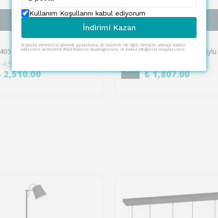
Kullanım Koşullarını kabul ediyorum
SEPETE EKLE
SEPETE EKLE
İndirimi Kazan
EGLO
E-posta adresinizi girerek pazarlama ve tanıtım ile ilgili iletişim almayı kabul
Eglo 410405 "JULIA" 5'Li Mum E10 Renkli Ahşap 15Cm Yüksekliğinde 28Cm Uzunluğunda Dekoratif Aydınlatma
edersiniz ve Gizlilik Politikamızı okuduğunuzu ve kabul ettiğinizi onaylarsınız.
 4,563.00
₺ 5,475.00
%
67
₺ 2,510.00
₺ 1,807.00