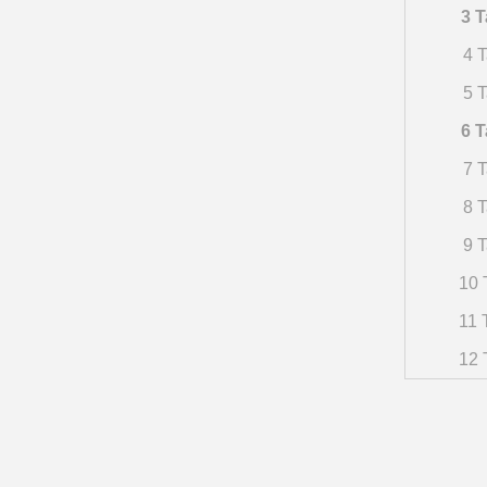
3 T
4 T
5 T
6 T
7 T
8 T
9 T
10 
11 
12 