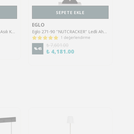
SEPETE EKLE
EGLO
EGL
Eglo 410337 "DOT" E14 Duylu Asılı Kağıt Yıldız Gold 54Cm
Eglo 271-90 "NUTCRACKER" Ledli Ahşap Renkli Fındık Kıran 52Cm Yüksekliğinde
1 değerlendirme
%
70
₺ 7,601.00
%
45
₺ 4,181.00