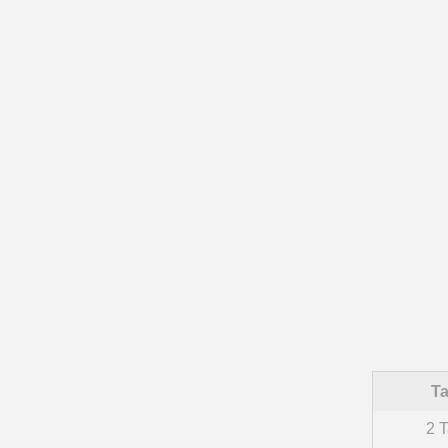
Ta
2 T