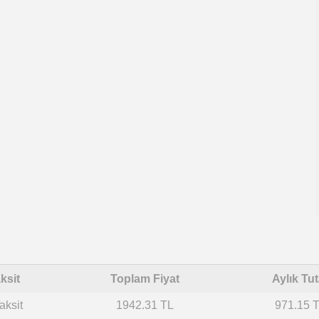
ksit
Toplam Fiyat
Aylık Tut
aksit
1942.31 TL
971.15 