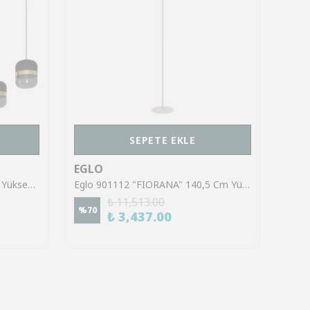
SEPETE EKLE
EGLO
EGL
Eglo 39921 "SINSIGA" 150 Cm Yüksekliğinde Çelik Siyah Sarkıt Avize
Eglo 901112 "FIORANA" 140,5 Cm Yüksekliğinde Çelik Köşe Lambası Lambader
₺ 11,513.00
%
70
%
70
₺ 3,437.00