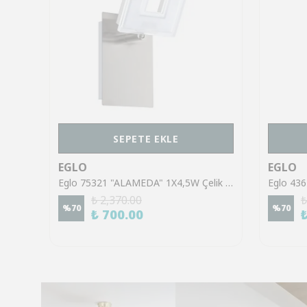
SEPETE EKLE
EGLO
EGLO
Eglo 43553 "GILTSPUR" Çelik Siyah Tavan Armatürü
Eglo 75321 "ALAMEDA" 1X4,5W Çelik Nikel Mat Sıva Üstü Spot
₺ 2,370.00
₺
%
70
%
70
₺ 700.00