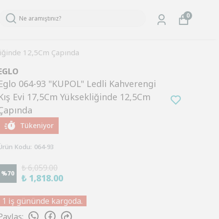
0
liğinde 12,5Cm Çapında
EGLO
Eglo 064-93 "KUPOL" Ledli Kahverengi
Kış Evi 17,5Cm Yüksekliğinde 12,5Cm
Çapında
Tükeniyor
Ürün Kodu
:
064-93
₺ 6,059.00
%
70
₺ 1,818.00
1 iş gününde kargoda.
Paylaş
: