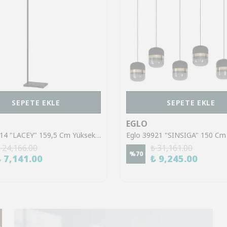
SEPETE EKLE
SEPETE EKLE
EGLO
Eglo 43614 "LACEY" 159,5 Cm Yüksekliğinde Çelik, Ahşap Köşe Lambası Lambader
 24,166.00
₺ 31,161.00
%
70
₺ 7,141.00
₺ 9,245.00