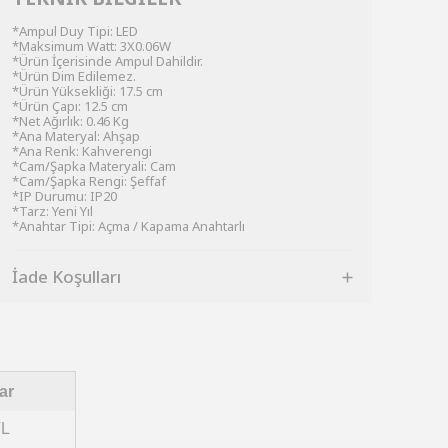
*Ampul Duy Tipi: LED
*Maksimum Watt: 3X0.06W
*Ürün İçerisinde Ampul Dahildir.
*Ürün Dim Edilemez.
*Ürün Yüksekliği: 17.5 cm
*Ürün Çapı: 12.5 cm
*Net Ağırlık: 0.46 Kg
*Ana Materyal: Ahşap
*Ana Renk: Kahverengi
*Cam/Şapka Materyali: Cam
*Cam/Şapka Rengi: Şeffaf
*IP Durumu: IP20
*Tarz: Yeni Yıl
*Anahtar Tipi: Açma / Kapama Anahtarlı
İade Koşulları
ar
TL