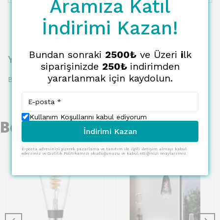
Aramıza Katıl
İndirimi Kazan!
Bundan sonraki
2500₺
ve Üzeri
i
lk
Yorumlar
siparişinizde
250₺
indirimden
yararlanmak için kaydolun.
Bu ürün için henüz yorum yapılmamış.
Kullanım Koşullarını kabul ediyorum
Benzer Ürünler
İndirimi Kazan
E-posta adresinizi girerek pazarlama ve tanıtım ile ilgili iletişim almayı kabul
edersiniz ve Gizlilik Politikamızı okuduğunuzu ve kabul ettiğinizi onaylarsınız.