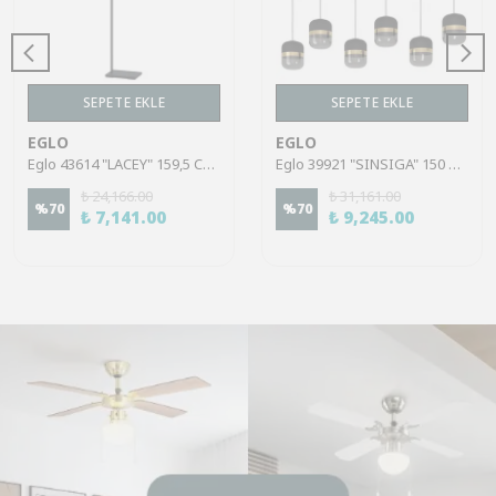
SEPETE EKLE
SEPETE EKLE
EGLO
EGLO
Eglo 43614 "LACEY" 159,5 Cm Yüksekliğinde Çelik, Ahşap Köşe Lambası Lambader
Eglo 39921 "SINSIGA" 150 Cm Yüksekliğinde Çelik Siyah Sarkıt Avize
₺ 24,166.00
₺ 31,161.00
%
70
%
70
₺ 7,141.00
₺ 9,245.00