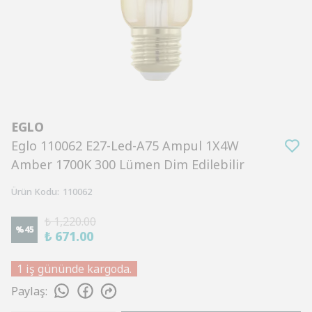
EGLO
Eglo 110062 E27-Led-A75 Ampul 1X4W
Amber 1700K 300 Lümen Dim Edilebilir
Ürün Kodu
:
110062
₺ 1,220.00
%
45
₺ 671.00
1 iş gününde kargoda.
Paylaş
: