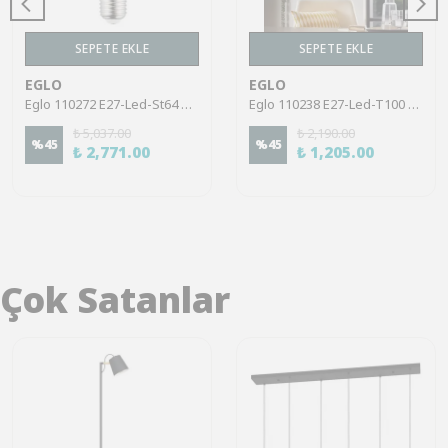
SEPETE EKLE
SEPETE EKLE
EGLO
EGLO
Eglo 110272 E27-Led-St64 Ampul 1X4,9W Şeffaf 3000K 400 Lümen Dim Edilebilir RGB
Eglo 110238 E27-Led-T100 Ampul 1X4W Siyah-Gri-Şeffaf 1800K Dim Edilebilir
₺ 5,037.00
₺ 2,190.00
%
45
%
45
₺ 2,771.00
₺ 1,205.00
Çok Satanlar