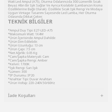
Watt Led Ampul (A75), Oturma Odalarınızda 300 Lümenlik Sıcak
Beyaz Altın Bir Işık Sağlar Ve Ayrıca Kısılabilir (Lambanızın Kısma
Özelliklerine Bağlı Olarak). Özellikle Sıcak Işık Rengi Ve Modaya
Uygun Vintage Tasarımı Sayesinde Led Lamba, Her Oturma
Odasında Dikkat Çeker.
TEKNİK BİLGİLER
*Ampul Duy Tipi: E27-LED-A75
*Maksimum Watt: 1X4W
*Ürün İçerisinde Ampul Dahildir.
*Ürün Dim Edilebilir.
*Ürün Uzunluğu: 13 cm
*Ürün Çapı: 7.5 cm
*Net Ağırlık: 0.05 Kg
*Cam/Şapka Materyali: Cam
*Cam/Şapka Rengi: Amber
*Kelvın: 1700K
*Işık Rengi: Sarı Işık
*Lümen: 300
*IP Durumu: IP20
*Anahtar Tipi: Duvar Anahtarı
*Ürün Voltajı: 220-240V.50/60Hz
İade Koşulları