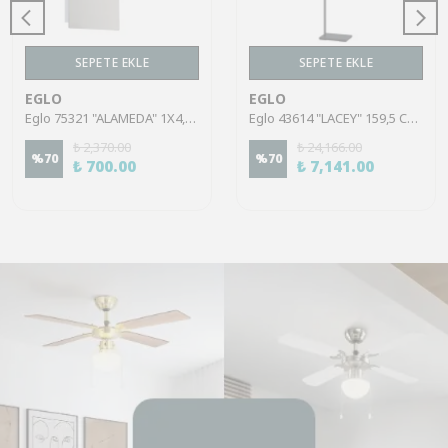
SEPETE EKLE
SEPETE EKLE
EGLO
EGLO
Eglo 75321 "ALAMEDA" 1X4,5W Çelik Nikel Mat Sıva Üstü Spot
Eglo 43614 "LACEY" 159,5 Cm Yüksekliğinde Çelik, Ahşap Köşe Lambası Lambader
₺ 2,370.00
₺ 24,166.00
%
70
%
70
₺ 700.00
₺ 7,141.00