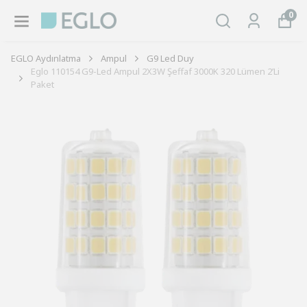
0
EGLO Aydınlatma
Ampul
G9 Led Duy
Eglo 110154 G9-Led Ampul 2X3W Şeffaf 3000K 320 Lümen 2’Li
Paket