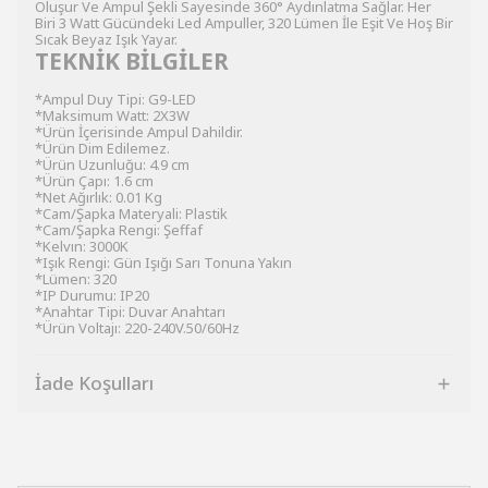
Oluşur Ve Ampul Şekli Sayesinde 360° Aydınlatma Sağlar. Her
Biri 3 Watt Gücündeki Led Ampuller, 320 Lümen İle Eşit Ve Hoş Bir
Sıcak Beyaz Işık Yayar.
TEKNİK BİLGİLER
*Ampul Duy Tipi: G9-LED
*Maksimum Watt: 2X3W
*Ürün İçerisinde Ampul Dahildir.
*Ürün Dim Edilemez.
*Ürün Uzunluğu: 4.9 cm
*Ürün Çapı: 1.6 cm
*Net Ağırlık: 0.01 Kg
*Cam/Şapka Materyali: Plastik
*Cam/Şapka Rengi: Şeffaf
*Kelvın: 3000K
*Işık Rengi: Gün Işığı Sarı Tonuna Yakın
*Lümen: 320
*IP Durumu: IP20
*Anahtar Tipi: Duvar Anahtarı
*Ürün Voltajı: 220-240V.50/60Hz
İade Koşulları