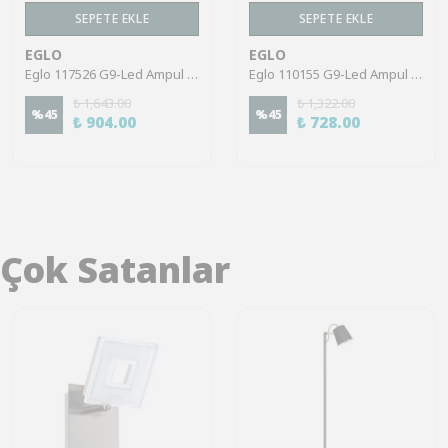
SEPETE EKLE
SEPETE EKLE
EGLO
EGLO
Eglo 117526 G9-Led Ampul 3X2W 3000K 200 Lümen 3'Lü Paket
Eglo 110155 G9-Led Ampul 2X3W Şeffaf 4000K 320 Lümen 2’Li Paket
₺ 1,643.00
₺ 1,322.00
%
45
%
45
₺ 904.00
₺ 728.00
Çok Satanlar