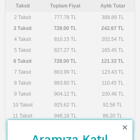
Taksit
Toplam Fiyat
Aylık Tutar
2 Taksit
777.78 TL
388.89 TL
3 Taksit
728.00 TL
242.67 TL
4 Taksit
810.15 TL
202.54 TL
5 Taksit
827.27 TL
165.45 TL
6 Taksit
728.00 TL
121.33 TL
7 Taksit
863.99 TL
123.43 TL
8 Taksit
883.60 TL
110.45 TL
9 Taksit
904.12 TL
100.46 TL
10 Taksit
925.62 TL
92.56 TL
11 Taksit
948.16 TL
86.20 TL
12 Taksit
971.83 TL
80.99 TL
Aramıza Katıl