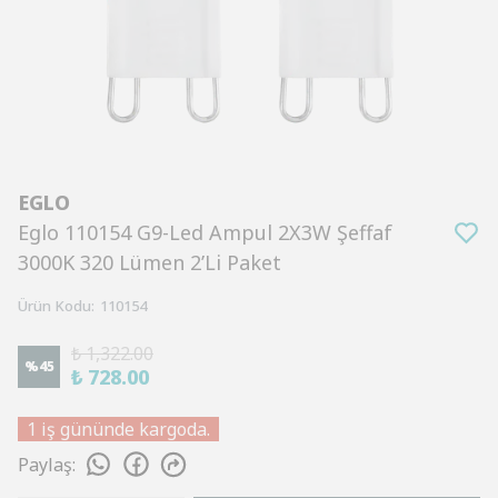
EGLO
Eglo 110154 G9-Led Ampul 2X3W Şeffaf
3000K 320 Lümen 2’Li Paket
Ürün Kodu
:
110154
₺ 1,322.00
%
45
₺ 728.00
1 iş gününde kargoda.
Paylaş
: