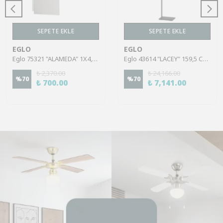
SEPETE EKLE
SEPETE EKLE
EGLO
EGLO
Eglo 75321 "ALAMEDA" 1X4,5W Çelik Nikel Mat Sıva Üstü Spot
Eglo 43614 "LACEY" 159,5 Cm Yüksekliğinde Çelik, Ahşap Köşe Lambası Lambader
₺ 2,370.00
₺ 24,166.00
%
70
%
70
₺ 700.00
₺ 7,141.00