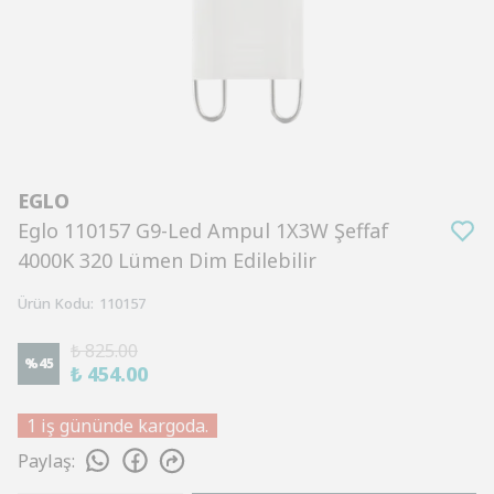
EGLO
Eglo 110157 G9-Led Ampul 1X3W Şeffaf
4000K 320 Lümen Dim Edilebilir
Ürün Kodu
:
110157
₺ 825.00
%
45
₺ 454.00
1 iş gününde kargoda.
Paylaş
: