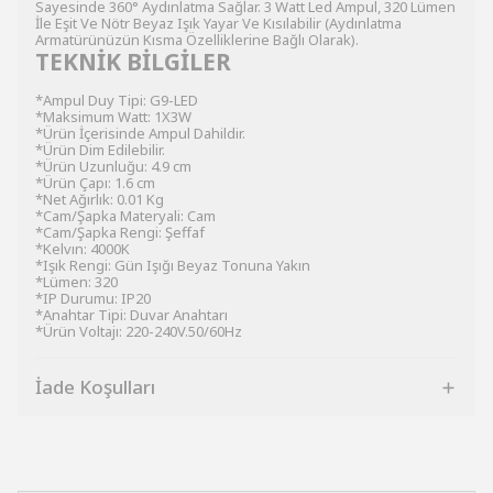
Sayesinde 360° Aydınlatma Sağlar. 3 Watt Led Ampul, 320 Lümen
İle Eşit Ve Nötr Beyaz Işık Yayar Ve Kısılabilir (Aydınlatma
Armatürünüzün Kısma Özelliklerine Bağlı Olarak).
TEKNİK BİLGİLER
*Ampul Duy Tipi: G9-LED
*Maksimum Watt: 1X3W
*Ürün İçerisinde Ampul Dahildir.
*Ürün Dim Edilebilir.
*Ürün Uzunluğu: 4.9 cm
*Ürün Çapı: 1.6 cm
*Net Ağırlık: 0.01 Kg
*Cam/Şapka Materyali: Cam
*Cam/Şapka Rengi: Şeffaf
*Kelvın: 4000K
*Işık Rengi: Gün Işığı Beyaz Tonuna Yakın
*Lümen: 320
*IP Durumu: IP20
*Anahtar Tipi: Duvar Anahtarı
*Ürün Voltajı: 220-240V.50/60Hz
İade Koşulları