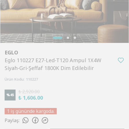
EGLO
Eglo 110227 E27-Led-T120 Ampul 1X4W
Siyah-Gri-Şeffaf 1800K Dim Edilebilir
Ürün Kodu
:
110227
₺ 2,920.00
%
45
₺ 1,606.00
1 iş gününde kargoda.
Paylaş
: