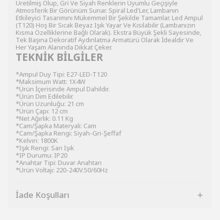
Üretilmiş Olup, Gri Ve Siyah Renklerin Uyumlu Geçişiyle
Atmosferik Bir Görünüm Sunar. Spiral Led'Ler, Lambanın
Etkileyici Tasarımını Mükemmel Bir Şekilde Tamamlar. Led Ampul
(T120) Hoş Bir Sıcak Beyaz Işık Yayar Ve Kısılabilir (Lambanızın
Kısma Özelliklerine Bağlı Olarak). Ekstra Büyük Şekli Sayesinde,
Tek Başına Dekoratif Aydınlatma Armatürü Olarak İdealdir Ve
Her Yaşam Alanında Dikkat Çeker.
TEKNİK BİLGİLER
*Ampul Duy Tipi: E27-LED-T120
*Maksimum Watt: 1X4W
*Ürün İçerisinde Ampul Dahildir.
*Ürün Dim Edilebilir.
*Ürün Uzunluğu: 21 cm
*Ürün Çapı: 12 cm
*Net Ağırlık: 0.11 Kg
*Cam/Şapka Materyali: Cam
*Cam/Şapka Rengi: Siyah-Gri-Şeffaf
*Kelvın: 1800K
*Işık Rengi: Sarı Işık
*IP Durumu: IP20
*Anahtar Tipi: Duvar Anahtarı
*Ürün Voltajı: 220-240V.50/60Hz
İade Koşulları