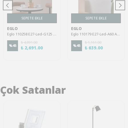
SEPETE EKLE
SEPETE EKLE
EGLO
EGLO
Eglo 110258 E27-Led-G125 Ampul 1X4W Amber, Şeffaf 2000K 200 Lümen Dim Edilebilir
Eglo 110179 E27-Led-A60 Ampul 1X7,3W Şeffaf 2700K 806 Lümen Dim Edilebilir
₺ 4,891.00
₺ 1,161.00
%
45
%
45
₺ 2,691.00
₺ 639.00
Çok Satanlar