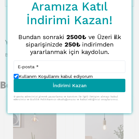
12 Taksit
2143.91 TL
178.66 TL
Aramıza Katıl
İndirimi Kazan!
Bundan sonraki
2500₺
ve Üzeri
i
lk
Yorumlar
siparişinizde
250₺
indirimden
yararlanmak için kaydolun.
Bu ürün için henüz yorum yapılmamış.
Kullanım Koşullarını kabul ediyorum
Benzer Ürünler
İndirimi Kazan
E-posta adresinizi girerek pazarlama ve tanıtım ile ilgili iletişim almayı kabul
edersiniz ve Gizlilik Politikamızı okuduğunuzu ve kabul ettiğinizi onaylarsınız.