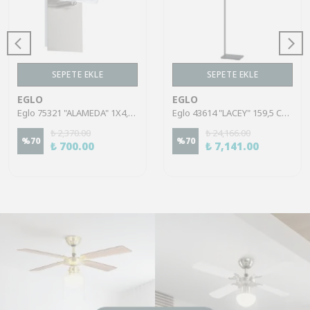
SEPETE EKLE
SEPETE EKLE
EGLO
EGLO
Eglo 75321 "ALAMEDA" 1X4,5W Çelik Nikel Mat Sıva Üstü Spot
Eglo 43614 "LACEY" 159,5 Cm Yüksekliğinde Çelik, Ahşap Köşe Lambası Lambader
₺ 2,370.00
₺ 24,166.00
%
70
%
70
₺ 700.00
₺ 7,141.00