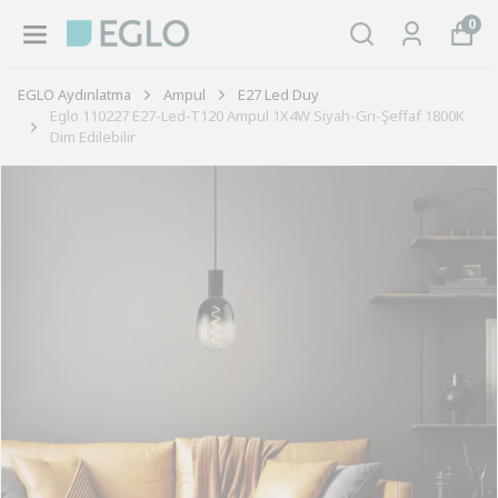
0
EGLO Aydınlatma
Ampul
E27 Led Duy
Eglo 110227 E27-Led-T120 Ampul 1X4W Siyah-Gri-Şeffaf 1800K
Dim Edilebilir