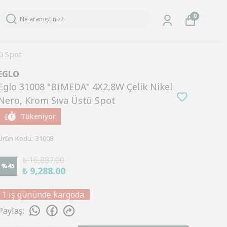
0
ü Spot
EGLO
Eglo 31008 "BIMEDA" 4X2,8W Çelik Nikel
Nero, Krom Sıva Üstü Spot
Tükeniyor
Ürün Kodu
:
31008
₺ 16,887.00
%
45
₺ 9,288.00
1 iş gününde kargoda.
Paylaş
: