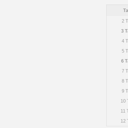
Ta
2 T
3 T
4 T
5 T
6 T
7 T
8 T
9 T
10 
11 
12 