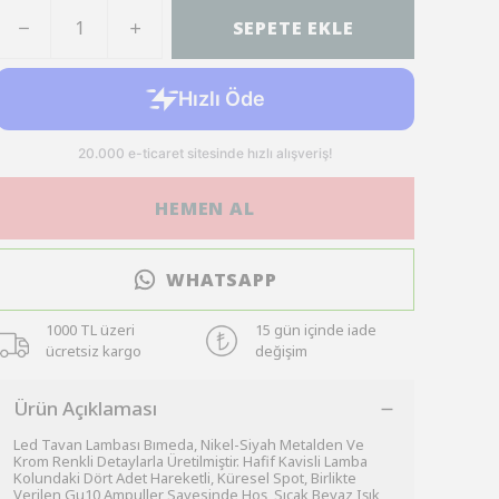
SEPETE EKLE
HEMEN AL
WHATSAPP
1000 TL üzeri
15 gün içinde iade
ücretsiz kargo
değişim
Ürün Açıklaması
Led Tavan Lambası Bımeda, Nikel-Siyah Metalden Ve
Krom Renkli Detaylarla Üretilmiştir. Hafif Kavisli Lamba
Kolundaki Dört Adet Hareketli, Küresel Spot, Birlikte
Verilen Gu10 Ampuller Sayesinde Hoş, Sıcak Beyaz Işık