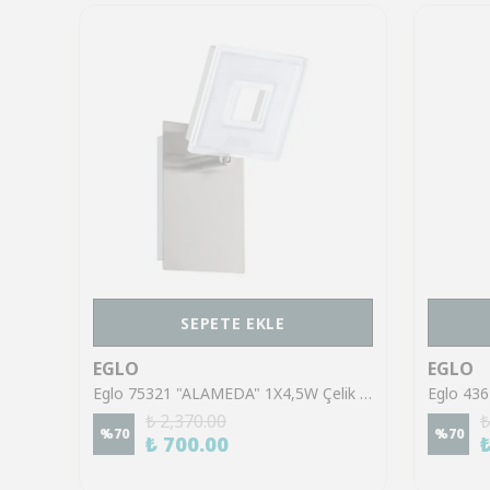
SEPETE EKLE
EGLO
EGLO
Eglo 43553 "GILTSPUR" Çelik Siyah Tavan Armatürü
Eglo 75321 "ALAMEDA" 1X4,5W Çelik Nikel Mat Sıva Üstü Spot
₺ 2,370.00
₺
%
70
%
70
₺ 700.00