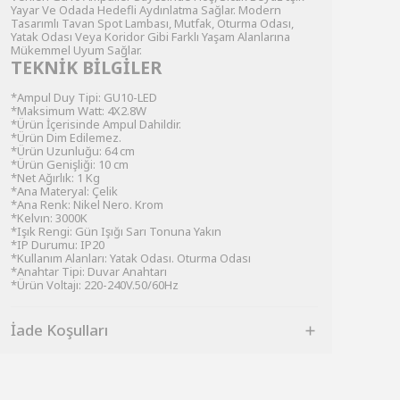
Yayar Ve Odada Hedefli Aydınlatma Sağlar. Modern
Tasarımlı Tavan Spot Lambası, Mutfak, Oturma Odası,
Yatak Odası Veya Koridor Gibi Farklı Yaşam Alanlarına
Mükemmel Uyum Sağlar.
TEKNİK BİLGİLER
*Ampul Duy Tipi: GU10-LED
*Maksimum Watt: 4X2.8W
*Ürün İçerisinde Ampul Dahildir.
*Ürün Dim Edilemez.
*Ürün Uzunluğu: 64 cm
*Ürün Genişliği: 10 cm
*Net Ağırlık: 1 Kg
*Ana Materyal: Çelik
*Ana Renk: Nikel Nero. Krom
*Kelvın: 3000K
*Işık Rengi: Gün Işığı Sarı Tonuna Yakın
*IP Durumu: IP20
*Kullanım Alanları: Yatak Odası. Oturma Odası
*Anahtar Tipi: Duvar Anahtarı
*Ürün Voltajı: 220-240V.50/60Hz
İade Koşulları