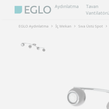
Aydınlatma
Tavan
Vantilatör
EGLO Aydınlatma
İç Mekan
Sıva Üstü Spot