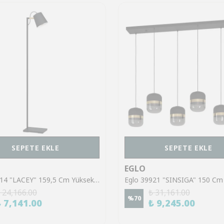
SEPETE EKLE
SEPETE EKLE
EGLO
Eglo 43614 "LACEY" 159,5 Cm Yüksekliğinde Çelik, Ahşap Köşe Lambası Lambader
 24,166.00
₺ 31,161.00
%
70
₺ 7,141.00
₺ 9,245.00