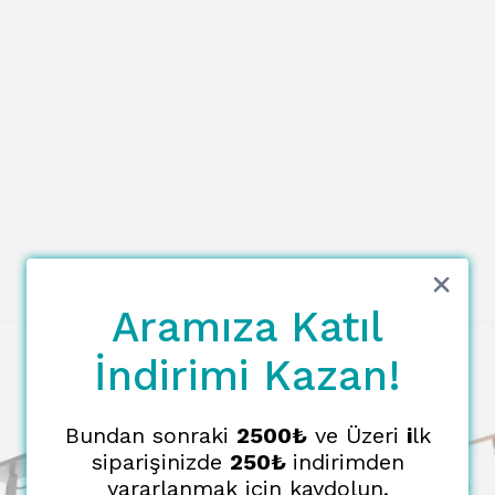
Aramıza Katıl
İndirimi Kazan!
Bundan sonraki
2500₺
ve Üzeri
i
lk
siparişinizde
250₺
indirimden
yararlanmak için kaydolun.