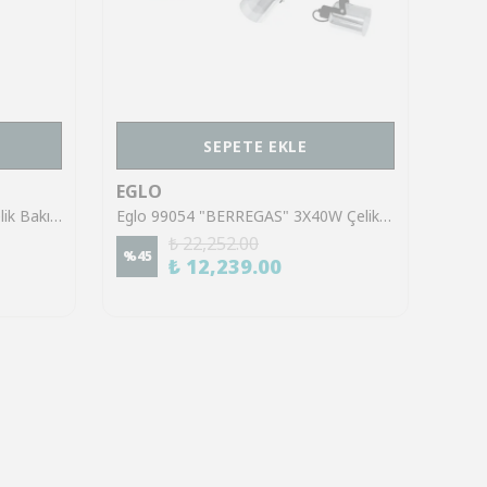
SEPETE EKLE
EGLO
EGL
Eglo 95548 "ZAPATA" 4X3W Çelik Bakır Sıva Üstü Spot
Eglo 99054 "BERREGAS" 3X40W Çelik Siyah, Krom Sıva Üstü Spot
₺ 22,252.00
%
45
%
45
₺ 12,239.00