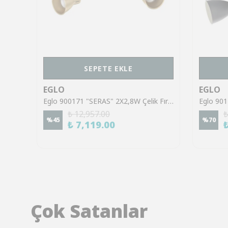
SEPETE EKLE
EGLO
EGLO
Eglo 98762 "TABILLANO" 1X40W Çelik Siyah Sıva Üstü Spot
Eglo 900171 "SERAS" 2X2,8W Çelik Fırçalanmış Pirinç, Gold Sıva Üstü Spot
₺ 12,957.00
₺
%
45
%
70
₺ 7,119.00
Çok Satanlar