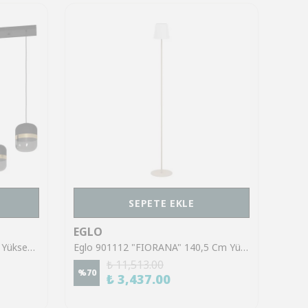
SEPETE EKLE
EGLO
EGL
Eglo 39921 "SINSIGA" 150 Cm Yüksekliğinde Çelik Siyah Sarkıt Avize
Eglo 901112 "FIORANA" 140,5 Cm Yüksekliğinde Çelik Köşe Lambası Lambader
₺ 11,513.00
%
70
%
70
₺ 3,437.00