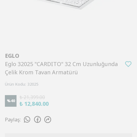
EGLO
Eglo 32025 "CARDITO" 32 Cm Uzunluğunda
Çelik Krom Tavan Armatürü
Ürün Kodu
:
32025
₺ 21,399.00
%
40
₺ 12,840.00
Paylaş
: