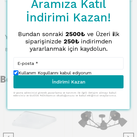
Aramıza Katıl
İndirimi Kazan!
Bundan sonraki
2500₺
ve Üzeri
i
lk
Yorumlar
siparişinizde
250₺
indirimden
yararlanmak için kaydolun.
Bu ürün için henüz yorum yapılmamış.
Kullanım Koşullarını kabul ediyorum
Benzer Ürünler
İndirimi Kazan
E-posta adresinizi girerek pazarlama ve tanıtım ile ilgili iletişim almayı kabul
edersiniz ve Gizlilik Politikamızı okuduğunuzu ve kabul ettiğinizi onaylarsınız.