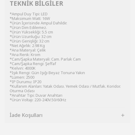
TEKNİK BİLGİLER
*Ampul Duy Tipi: LED
*Maksimum Watt: 16W
*Ürün İçerisinde Ampul Dahildir.
*Ürün Dim Edilemez.
*Ürün Yüksekliği: 5.5 cm
*Ürün Uzunluğu: 32 cm
*Ürün Genişliği: 32 cm
*Net Ağırlık: 2.98 Kg
*Ana Materyal: Çelik
*Ana Renk: Krom
*Cam/Şapka Materyali: Cam. Parlak Cam
*Cam/Şapka Rengi: Şeffaf
*Kelvın: 4000K
*Işık Rengi: Gün Işığı Beyaz Tonuna Yakın
*Lümen: 2500
*IP Durumu: IP20
*Kullanım Alanları: Yatak Odası. Yemek Odası / Mutfak. Koridor.
Oturma Odası
*Anahtar Tipi: Duvar Anahtarı
*Ürün Voltajı: 220-240V.50/60Hz
İade Koşulları