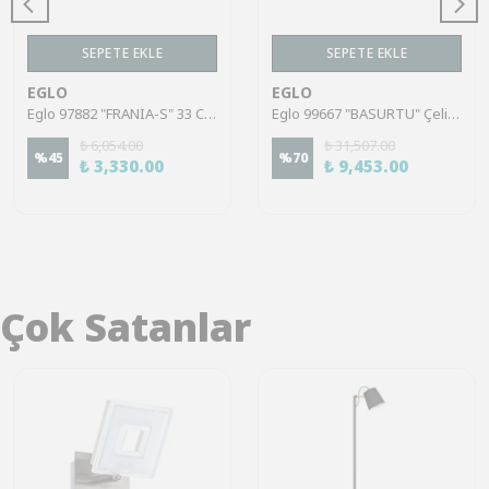
SEPETE EKLE
SEPETE EKLE
EGLO
EGLO
Eglo 97882 "FRANIA-S" 33 Cm Uzunluğunda Çelik Beyaz Duvar Tavan Armatürü
Eglo 99667 "BASURTU" Çelik Siyah Tavan Armatürü
₺ 6,054.00
₺ 31,507.00
%
45
%
70
₺ 3,330.00
₺ 9,453.00
Çok Satanlar