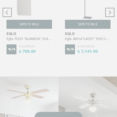
SEPETE EKLE
SEPETE EKLE
EGLO
EGLO
Eglo 75321 "ALAMEDA" 1X4,5W Çelik Nikel Mat Sıva Üstü Spot
Eglo 43614 "LACEY" 159,5 Cm Yüksekliğinde Çelik, Ahşap Köşe Lambası Lambader
₺ 2,370.00
₺ 24,166.00
%
70
%
70
₺ 700.00
₺ 7,141.00