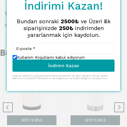
İndirimi Kazan!
Yorumlar
Bundan sonraki
2500₺
ve Üzeri
i
lk
Bu ürün için henüz yorum yapılmamış.
siparişinizde
250₺
indirimden
yararlanmak için kaydolun.
Benzer Ürünler
Kullanım Koşullarını kabul ediyorum
İndirimi Kazan
E-posta adresinizi girerek pazarlama ve tanıtım ile ilgili iletişim almayı kabul
edersiniz ve Gizlilik Politikamızı okuduğunuzu ve kabul ettiğinizi onaylarsınız.
SEPETE EKLE
SEPETE EKLE