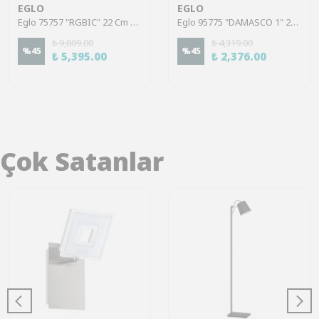
EGLO
EGLO
Eglo 75757 "RGBIC" 22 Cm Yüksekliğinde Dokunmatik Çelik Masa Lambası
Eglo 95775 "DAMASCO 1" 21,5 Cm Yüksekliğinde Çelik Masa Lambası
₺ 9,809.00
₺ 4,319.00
%
45
%
45
₺ 5,395.00
₺ 2,376.00
Çok Satanlar