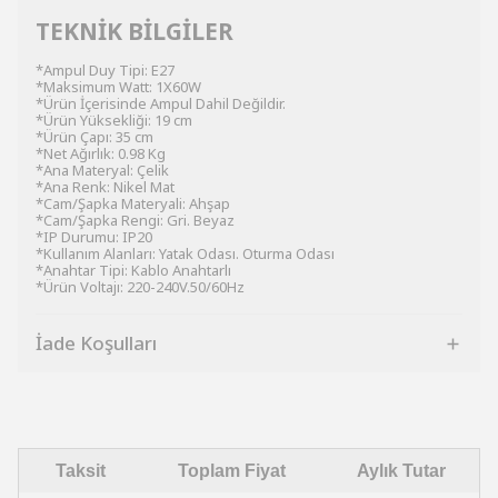
TEKNİK BİLGİLER
*Ampul Duy Tipi: E27
*Maksimum Watt: 1X60W
*Ürün İçerisinde Ampul Dahil Değildir.
*Ürün Yüksekliği: 19 cm
*Ürün Çapı: 35 cm
*Net Ağırlık: 0.98 Kg
*Ana Materyal: Çelik
*Ana Renk: Nikel Mat
*Cam/Şapka Materyali: Ahşap
*Cam/Şapka Rengi: Gri. Beyaz
*IP Durumu: IP20
*Kullanım Alanları: Yatak Odası. Oturma Odası
*Anahtar Tipi: Kablo Anahtarlı
*Ürün Voltajı: 220-240V.50/60Hz
İade Koşulları
Taksit
Toplam Fiyat
Aylık Tutar