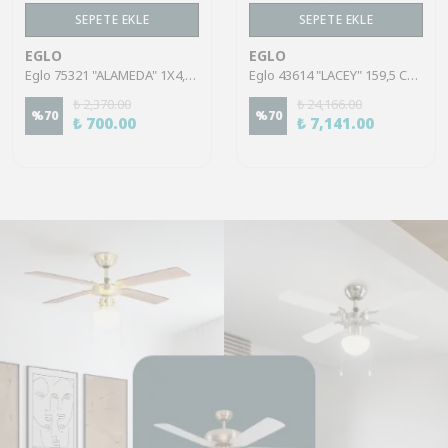
SEPETE EKLE
SEPETE EKLE
EGLO
EGLO
Eglo 75321 "ALAMEDA" 1X4,5W Çelik Nikel Mat Sıva Üstü Spot
Eglo 43614 "LACEY" 159,5 Cm Yüksekliğinde Çelik, Ahşap Köşe Lambası Lambader
₺ 2,370.00
₺ 24,166.00
%
70
%
70
₺ 700.00
₺ 7,141.00