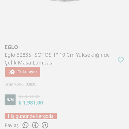
EGLO
Eglo 32835 "SOTOS 1" 19 Cm Yüksekliğinde
Çelik Masa Lambası
Tükeniyor
Ürün Kodu
:
32835
₺ 6,601.00
%
70
₺ 1,981.00
1 iş gününde kargoda.
Paylaş
: