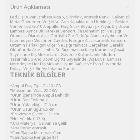
Ürün Açıklaması
Led Dış Duvar Lambası Rıga 5, Silindirik, Antrasit Renkli Galvanizli
Metal Gövdeden Ve Şeffaf Cam Kapaklardan Üretilmiştir. Birlikte
Verilen Led Gu10 Ampuller Hoş, Sıcak Beyaz Işık Yayar. Dış Duvar
Lambası Ayrıca Bir Hareket Sensörü İle Donatılmıştır Ve Işığı
Otomatik Olarak Açar, Görüşün Zor Olduğu Alanları Aydınlatır Ve
İstenmeyen Misafirleri Caydırır. Entegre Alacakaranlık Sensörü,
Ortamın Parlaklığını Ölçer Ve Işığı Yalnızca Gerçekten Gerekli
Olduğunda Açar. Lamba, Su Sıçramasına Karşı Koruması (Ip44)
Sayesinde Dış Mekanlarda Güvenle Kullanılabilir. Modern
Tasarımlı Up And Down Lights Sayesinde, Dış Duvar Lambası
Neredeyse Her Dış Mekana Uyum Sağlar Ve Evin Duvarında
Dolaylı Ve Şık Bir Aydınlatma Sunar.
TEKNİK BİLGİLER
*Ampul Duy Tipi: GU10-LED
*Maksimum Watt: 2X2.8W
*Ürün İçerisinde Ampul Dahildir.
*Ürün Dim Edilemez.
*Ürün Yüksekliği: 21.5 cm
*Ürün Uzunluğu: 6.5 cm
*Provizyon Çıkıntısı: 11 cm
*Net Ağırlık: 0.73 Kg
*Ana Materyal: Galvanize Çelik
*Ana Renk: Antrasit
*Cam/Şapka Materyali: Cam
*Cam/Şapka Rengi: Şeffaf