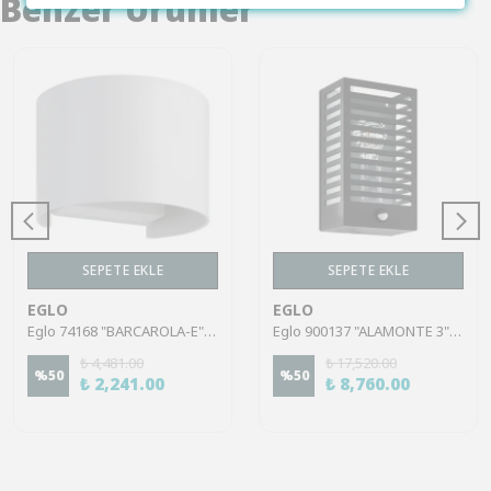
Benzer Ürünler
SEPETE EKLE
SEPETE EKLE
EGLO
EGLO
Eglo 74168 "BARCAROLA-E" Plastik Dış Mekan Bahçe Aydınlatması Aplik Ip44
Eglo 900137 "ALAMONTE 3" Alüminyum, Çelik Dış Mekan Sensörlü Bahçe Aydınlatması Aplik Ip44
₺ 4,481.00
₺ 17,520.00
%
50
%
50
₺ 2,241.00
₺ 8,760.00