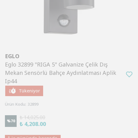
EGLO
Eglo 32899 "RIGA 5" Galvanize Çelik Dış
Mekan Sensörlü Bahçe Aydınlatması Aplik
Ip44
Tükeniyor
Ürün Kodu
:
32899
₺ 14,025.00
%
70
₺ 4,208.00