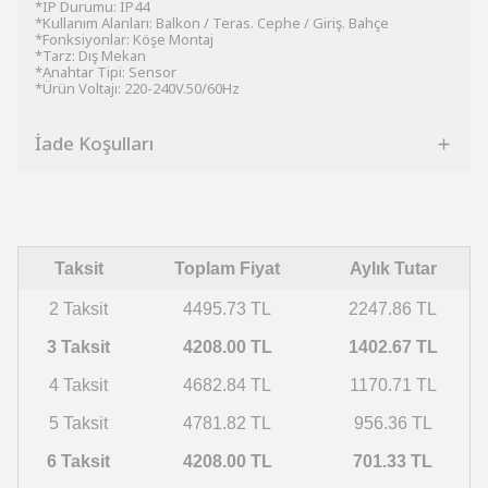
*IP Durumu: IP44
*Kullanım Alanları: Balkon / Teras. Cephe / Giriş. Bahçe
*Fonksiyonlar: Köşe Montaj
*Tarz: Dış Mekan
*Anahtar Tipi: Sensor
*Ürün Voltajı: 220-240V.50/60Hz
İade Koşulları
Taksit
Toplam Fiyat
Aylık Tutar
2 Taksit
4495.73 TL
2247.86 TL
3 Taksit
4208.00 TL
1402.67 TL
4 Taksit
4682.84 TL
1170.71 TL
5 Taksit
4781.82 TL
956.36 TL
6 Taksit
4208.00 TL
701.33 TL