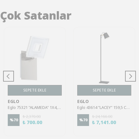
Çok Satanlar
SEPETE EKLE
SEPETE EKLE
EGLO
EGLO
Eglo 75321 "ALAMEDA" 1X4,5W Çelik Nikel Mat Sıva Üstü Spot
Eglo 43614 "LACEY" 159,5 Cm Yüksekliğinde Çelik, Ahşap Köşe Lambası Lambader
₺ 2,370.00
₺ 24,166.00
%
70
%
70
₺ 700.00
₺ 7,141.00