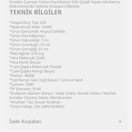
Koridor, Çamaşır Odası Veya Banyo Gibi Çeşitli Yaşam Alanlarına
Mükemmel Bir Şekilde Entegre Edilebilir.
TEKNİK BİLGİLER
*Ampul Duy Tipi: LED
*Maksimum Watt: 14.6W
*Ürün İçerisinde Ampul Dahildir.
*Ürün Dim Edilemez.
*Ürün Yüksekliği: 7 cm
*Ürün Uzunluğu: 33 cm
*Ürün Genişliği: 33 cm
*Net Ağırlık: 0.55 Kg
*Ana Materyal: Çelik
*Ana Renk: Beyaz
*Cam/Şapka Materyali: Plastik
*Cam/Şapka Rengi: Beyaz
*Kelvın: 4000K
*Işık Rengi: Gün Işığı Beyaz Tonuna Yakın
*Lümen: 1600
*IP Durumu: IP44
*Kullanım Alanları: Banyo. Yatak Odası. Yemek Odası / Mutfak.
Koridor. Oturma Odası. Merdivenler
*Anahtar Tipi: Duvar Anahtarı
*Ürün Voltajı: 220-240V.50/60Hz
İade Koşulları