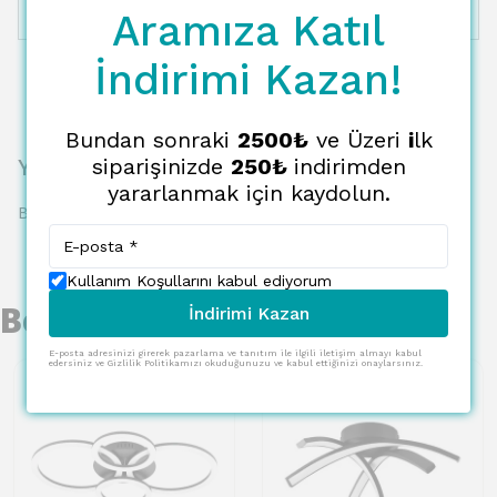
Aramıza Katıl
12 Taksit
17252.70 TL
1437.73 TL
İndirimi Kazan!
Bundan sonraki
2500₺
ve Üzeri
i
lk
Yorumlar
siparişinizde
250₺
indirimden
yararlanmak için kaydolun.
Bu ürün için henüz yorum yapılmamış.
Kullanım Koşullarını kabul ediyorum
Benzer Ürünler
İndirimi Kazan
E-posta adresinizi girerek pazarlama ve tanıtım ile ilgili iletişim almayı kabul
edersiniz ve Gizlilik Politikamızı okuduğunuzu ve kabul ettiğinizi onaylarsınız.