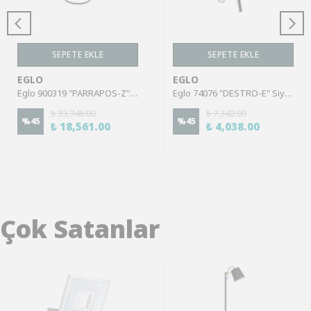
SEPETE EKLE
SEPETE EKLE
EGLO
EGLO
Eglo 900319 "PARRAPOS-Z" 61,5 Cm Uzunluğunda Çelik Siyah Tavan Armatürü
Eglo 74076 "DESTRO-E" Siyah Alüminyum. Çelik Tavan Armatürü
₺ 33,746.00
₺ 7,342.00
%
45
%
45
₺ 18,561.00
₺ 4,038.00
Çok Satanlar