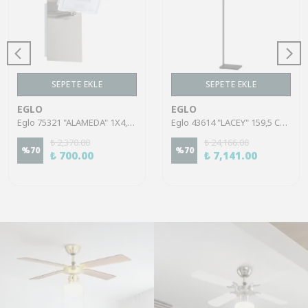
SEPETE EKLE
SEPETE EKLE
EGLO
EGLO
Eglo 75321 "ALAMEDA" 1X4,5W Çelik Nikel Mat Sıva Üstü Spot
Eglo 43614 "LACEY" 159,5 Cm Yüksekliğinde Çelik, Ahşap Köşe Lambası Lambader
₺ 2,370.00
₺ 24,166.00
%
70
%
70
₺ 700.00
₺ 7,141.00