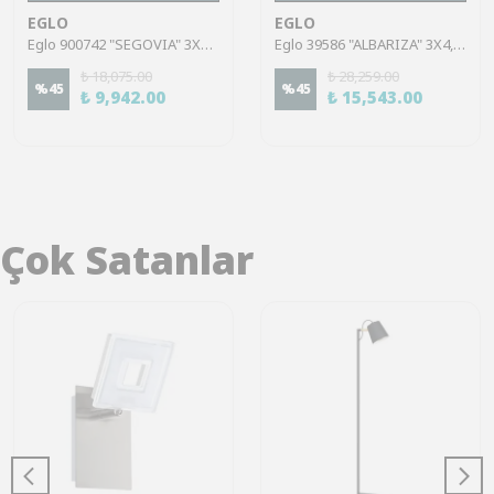
EGLO
EGLO
Eglo 900742 "SEGOVIA" 3X40W Çelik Siyah Sıva Üstü Spot
Eglo 39586 "ALBARIZA" 3X4,6W Alüminyum, Çelik Beyaz, Krom Sıva Üstü Spot
₺ 18,075.00
₺ 28,259.00
%
45
%
45
₺ 9,942.00
₺ 15,543.00
Çok Satanlar