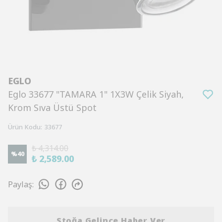
EGLO
Eglo 33677 "TAMARA 1" 1X3W Çelik Siyah,
Krom Sıva Üstü Spot
Ürün Kodu
:
33677
₺ 4,314.00
%
40
₺ 2,589.00
Paylaş
:
Stoğa Gelince Haber Ver