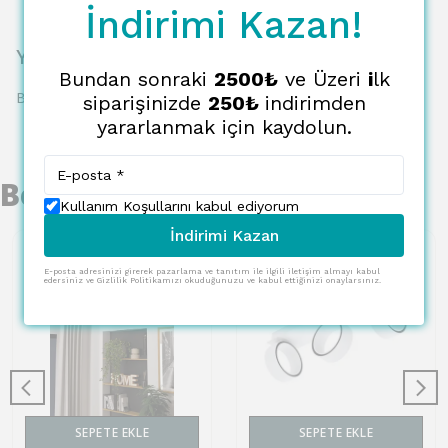
İndirimi Kazan!
Yorumlar
Bundan sonraki
2500₺
ve Üzeri
i
lk
Bu ürün için henüz yorum yapılmamış.
siparişinizde
250₺
indirimden
yararlanmak için kaydolun.
Benzer Ürünler
Kullanım Koşullarını kabul ediyorum
İndirimi Kazan
E-posta adresinizi girerek pazarlama ve tanıtım ile ilgili iletişim almayı kabul
edersiniz ve Gizlilik Politikamızı okuduğunuzu ve kabul ettiğinizi onaylarsınız.
SEPETE EKLE
SEPETE EKLE