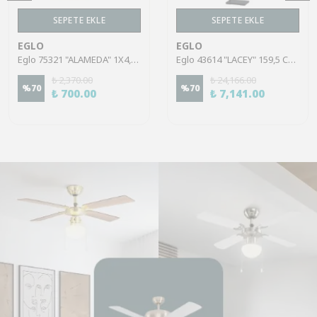
SEPETE EKLE
SEPETE EKLE
EGLO
EGLO
Eglo 75321 "ALAMEDA" 1X4,5W Çelik Nikel Mat Sıva Üstü Spot
Eglo 43614 "LACEY" 159,5 Cm Yüksekliğinde Çelik, Ahşap Köşe Lambası Lambader
₺ 2,370.00
₺ 24,166.00
%
70
%
70
₺ 700.00
₺ 7,141.00