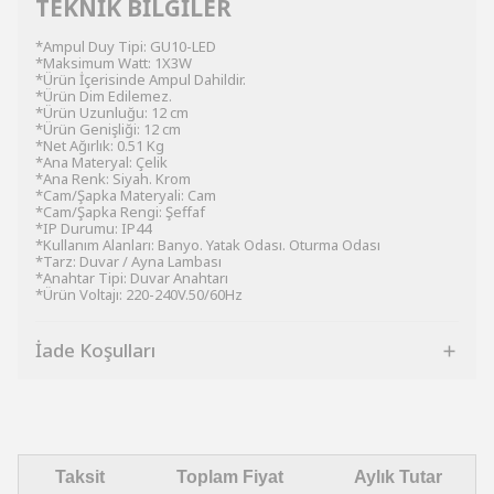
TEKNİK BİLGİLER
*Ampul Duy Tipi: GU10-LED
*Maksimum Watt: 1X3W
*Ürün İçerisinde Ampul Dahildir.
*Ürün Dim Edilemez.
*Ürün Uzunluğu: 12 cm
*Ürün Genişliği: 12 cm
*Net Ağırlık: 0.51 Kg
*Ana Materyal: Çelik
*Ana Renk: Siyah. Krom
*Cam/Şapka Materyali: Cam
*Cam/Şapka Rengi: Şeffaf
*IP Durumu: IP44
*Kullanım Alanları: Banyo. Yatak Odası. Oturma Odası
*Tarz: Duvar / Ayna Lambası
*Anahtar Tipi: Duvar Anahtarı
*Ürün Voltajı: 220-240V.50/60Hz
İade Koşulları
Taksit
Toplam Fiyat
Aylık Tutar