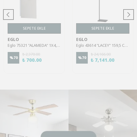
SEPETE EKLE
SEPETE EKLE
EGLO
EGLO
Eglo 75321 "ALAMEDA" 1X4,5W Çelik Nikel Mat Sıva Üstü Spot
Eglo 43614 "LACEY" 159,5 Cm Yüksekliğinde Çelik, Ahşap Köşe Lambası Lambader
₺ 2,370.00
₺ 24,166.00
%
70
%
70
₺ 700.00
₺ 7,141.00