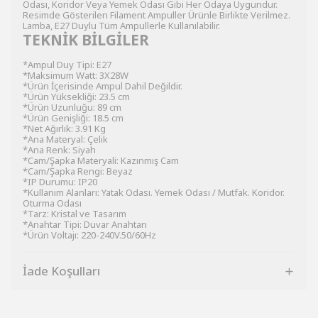
Odası, Koridor Veya Yemek Odası Gibi Her Odaya Uygundur.
Resimde Gösterilen Filament Ampuller Ürünle Birlikte Verilmez.
Lamba, E27 Duylu Tüm Ampullerle Kullanılabilir.
TEKNİK BİLGİLER
*Ampul Duy Tipi: E27
*Maksimum Watt: 3X28W
*Ürün İçerisinde Ampul Dahil Değildir.
*Ürün Yüksekliği: 23.5 cm
*Ürün Uzunluğu: 89 cm
*Ürün Genişliği: 18.5 cm
*Net Ağırlık: 3.91 Kg
*Ana Materyal: Çelik
*Ana Renk: Siyah
*Cam/Şapka Materyali: Kazınmış Cam
*Cam/Şapka Rengi: Beyaz
*IP Durumu: IP20
*Kullanım Alanları: Yatak Odası. Yemek Odası / Mutfak. Koridor.
Oturma Odası
*Tarz: Kristal ve Tasarım
*Anahtar Tipi: Duvar Anahtarı
*Ürün Voltajı: 220-240V.50/60Hz
İade Koşulları