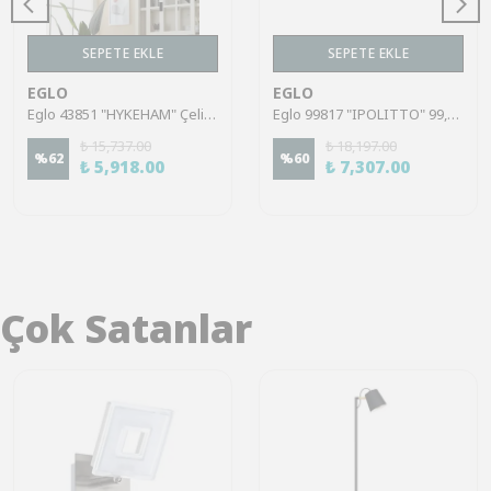
SEPETE EKLE
SEPETE EKLE
EGLO
EGLO
Eglo 43851 "HYKEHAM" Çelik Siyah Tavan Armatürü
Eglo 99817 "IPOLITTO" 99,5 Cm Uzunluğunda Alüminyum, Çelik Siyah Tavan Armatürü
₺ 15,737.00
₺ 18,197.00
%
62
%
60
₺ 5,918.00
₺ 7,307.00
Çok Satanlar