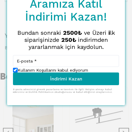
Aramıza Katıl
İndirimi Kazan!
Bundan sonraki
2500₺
ve Üzeri
i
lk
Yorumlar
siparişinizde
250₺
indirimden
yararlanmak için kaydolun.
Bu ürün için henüz yorum yapılmamış.
Kullanım Koşullarını kabul ediyorum
Benzer Ürünler
İndirimi Kazan
E-posta adresinizi girerek pazarlama ve tanıtım ile ilgili iletişim almayı kabul
edersiniz ve Gizlilik Politikamızı okuduğunuzu ve kabul ettiğinizi onaylarsınız.