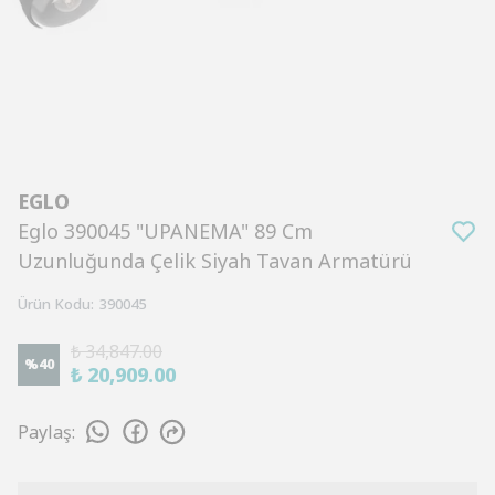
EGLO
Eglo 390045 "UPANEMA" 89 Cm
Uzunluğunda Çelik Siyah Tavan Armatürü
Ürün Kodu
:
390045
₺ 34,847.00
%
40
₺ 20,909.00
Paylaş
: