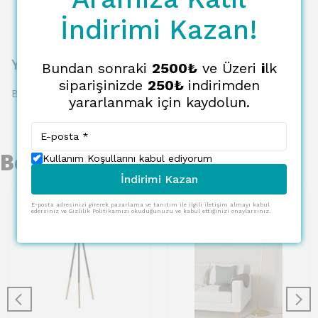
İndirimi Kazan!
Yorumlar
Bundan sonraki
2500₺
ve Üzeri
i
lk
siparişinizde
250₺
indirimden
Bu ürün için henüz yorum yapılmamış.
yararlanmak için kaydolun.
Benzer Ürünler
Kullanım Koşullarını kabul ediyorum
İndirimi Kazan
E-posta adresinizi girerek pazarlama ve tanıtım ile ilgili iletişim almayı kabul
edersiniz ve Gizlilik Politikamızı okuduğunuzu ve kabul ettiğinizi onaylarsınız.