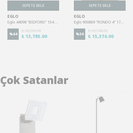
SEPETE EKLE
SEPETE EKLE
EGLO
EGLO
Eglo 44098 "BIDFORD" 154 Cm Yüksekliğinde Ahşap, Çelik Köşe Lambası Lambader
Eglo 900869 "RONDO 4" 174,5 Cm Yüksekliğinde Çelik Köşe Lambası Lambader
₺ 38,290.00
₺ 30,748.00
%
64
%
50
₺ 13,785.00
₺ 15,374.00
Çok Satanlar