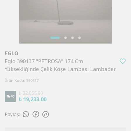
EGLO
Eglo 390137 "PETROSA" 174 Cm
Yüksekliğinde Çelik Köşe Lambası Lambader
Ürün Kodu
:
390137
₺ 32,055.00
%
40
₺ 19,233.00
Paylaş
: