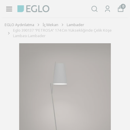
0
EGLO Aydınlatma
İç Mekan
Lambader
Eglo 390137 "PETROSA" 174 Cm Yüksekliğinde Çelik Köşe
Lambası Lambader