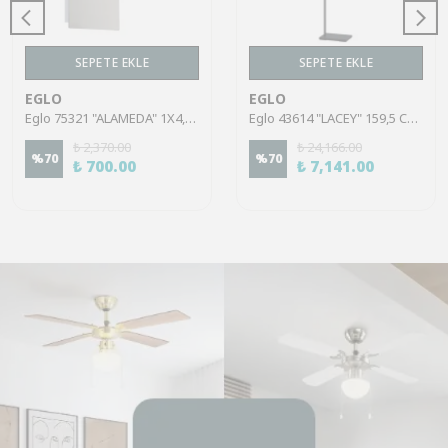
SEPETE EKLE
SEPETE EKLE
EGLO
EGLO
Eglo 75321 "ALAMEDA" 1X4,5W Çelik Nikel Mat Sıva Üstü Spot
Eglo 43614 "LACEY" 159,5 Cm Yüksekliğinde Çelik, Ahşap Köşe Lambası Lambader
₺ 2,370.00
₺ 24,166.00
%
70
%
70
₺ 700.00
₺ 7,141.00