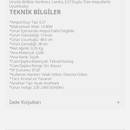
Ürünle Birlikte Verilmez. Lamba, E27 Duylu Tüm Ampullerle
Uyumludur.
TEKNİK BİLGİLER
*Ampul Duy Tipi: E27
*Maksimum Watt: 1X40W
*Ürün İçerisinde Ampul Dahil Değildir.
*Ürün Yüksekliği: 174 cm
*Ürün Uzunluğu: 49.5 cm
*Ürün Genişliği: 28 cm
*Net Ağırlık: 6.35 Kg
*Ana Materyal: Çelik
*Ana Renk: Siyah
*Cam/Şapka Materyali: Tekstil Kumaş
*Cam/Şapka Rengi: Gri. Beyaz
*IP Durumu: IP20
*Kullanım Alanları: Yatak Odası. Oturma Odası
*Tarz: Kristal ve Tasarım
*Anahtar Tipi: Ayak Anahtarlı
*Ürün Voltajı: 220-240V.50/60Hz
İade Koşulları