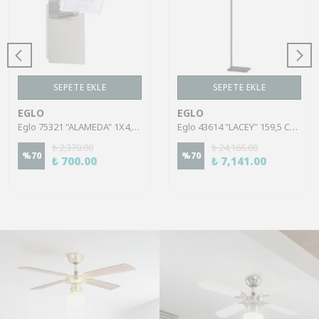
SEPETE EKLE
SEPETE EKLE
EGLO
EGLO
Eglo 75321 "ALAMEDA" 1X4,5W Çelik Nikel Mat Sıva Üstü Spot
Eglo 43614 "LACEY" 159,5 Cm Yüksekliğinde Çelik, Ahşap Köşe Lambası Lambader
₺ 2,370.00
₺ 24,166.00
%
70
%
70
₺ 700.00
₺ 7,141.00