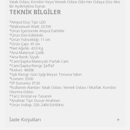
Yatak Odası, Koridor Veya Yemek Odası Gibi Her Odaya Göz Alıcı
Bir Aydınlatma Sunar.
TEKNİK BİLGİLER
*Ampul Duy Tipi: LED
*Maksimum Watt: 23.5W
*Ürün İçerisinde Ampul Dahildir.
*Ürün Dim Edilebilir.
*Ürün Yüksekliği: 11 cm
*Ürün Çapı: 41 cm
*Net Ağırlık: 4.53 Kg
*Ana Materyal: Çelik
*Ana Renk: Siyah
*Cam/Şapka Materyali: Parlak Cam
*Cam/Şapka Rengi: Şeffaf
*Kelvın: 4000K
*Işık Rengi: Gün Işığı Beyaz Tonuna Yakın
*Lümen: 3500
*IP Durumu: IP20
*Kullanım Alanları: Yatak Odası. Yemek Odası / Mutfak. Koridor.
Oturma Odası
*Tarz: Kristal ve Tasarım
*Anahtar Tipi: Duvar Anahtarı
*Ürün Voltajı: 220-240V.50/60Hz
İade Koşulları