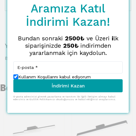
Aramıza Katıl
12 Taksit
46884.26 TL
3907.02 TL
İndirimi Kazan!
Bundan sonraki
2500₺
ve Üzeri
i
lk
Yorumlar
siparişinizde
250₺
indirimden
yararlanmak için kaydolun.
Bu ürün için henüz yorum yapılmamış.
Kullanım Koşullarını kabul ediyorum
Benzer Ürünler
İndirimi Kazan
E-posta adresinizi girerek pazarlama ve tanıtım ile ilgili iletişim almayı kabul
edersiniz ve Gizlilik Politikamızı okuduğunuzu ve kabul ettiğinizi onaylarsınız.