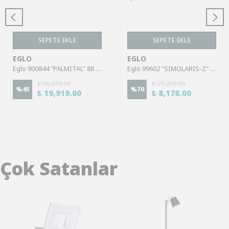
SEPETE EKLE
SEPETE EKLE
EGLO
EGLO
Eglo 900844 "PALMITAL" 88 Cm Uzunluğunda Alüminyum, Çelik Siyah Duvar Tavan Armatürü Ip44
Eglo 99602 "SIMOLARIS-Z" 122 Cm Uzunluğunda Alüminyum, Çelik Siyah Tavan Armatürü RGB
₺ 36,216.00
₺ 27,259.00
%
45
%
70
₺ 19,919.00
₺ 8,178.00
Çok Satanlar