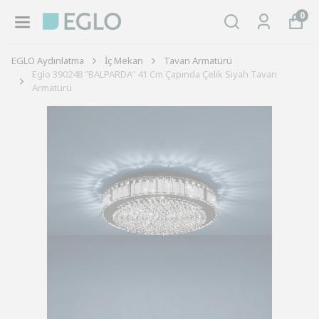
0
EGLO Aydınlatma
İç Mekan
Tavan Armatürü
Eglo 390248 "BALPARDA" 41 Cm Çapında Çelik Siyah Tavan
Armatürü