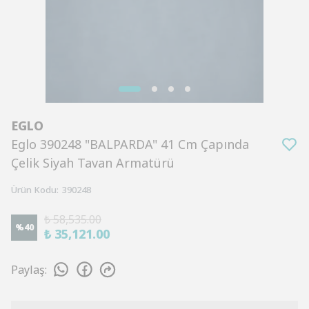
EGLO
Eglo 390248 "BALPARDA" 41 Cm Çapında
Çelik Siyah Tavan Armatürü
Ürün Kodu
:
390248
₺ 58,535.00
%
40
₺ 35,121.00
Paylaş
: