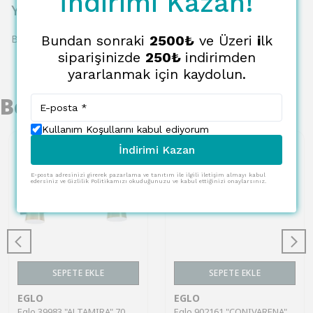
İndirimi Kazan!
Yorumlar
Bu ürün için henüz yorum yapılmamış.
Bundan sonraki
2500₺
ve Üzeri
i
lk
siparişinizde
250₺
indirimden
yararlanmak için kaydolun.
Benzer Ürünler
Kullanım Koşullarını kabul ediyorum
İndirimi Kazan
E-posta adresinizi girerek pazarlama ve tanıtım ile ilgili iletişim almayı kabul
edersiniz ve Gizlilik Politikamızı okuduğunuzu ve kabul ettiğinizi onaylarsınız.
SEPETE EKLE
SEPETE EKLE
EGLO
EGLO
Eglo 39983 "ALTAMIRA" 70 Cm Uzunluğunda Çelik Siyah, Pirinç Tavan Armatürü
Eglo 902161 "CONIVARENA" 69 Cm Uzunluğunda Krom Çelik Alüminyum Tavan Armatürü