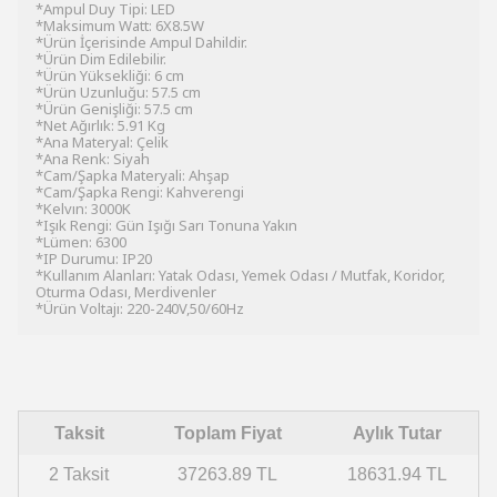
*Ampul Duy Tipi: LED
*Maksimum Watt: 6X8.5W
*Ürün İçerisinde Ampul Dahildir.
*Ürün Dim Edilebilir.
*Ürün Yüksekliği: 6 cm
*Ürün Uzunluğu: 57.5 cm
*Ürün Genişliği: 57.5 cm
*Net Ağırlık: 5.91 Kg
*Ana Materyal: Çelik
*Ana Renk: Siyah
*Cam/Şapka Materyali: Ahşap
*Cam/Şapka Rengi: Kahverengi
*Kelvın: 3000K
*Işık Rengi: Gün Işığı Sarı Tonuna Yakın
*Lümen: 6300
*IP Durumu: IP20
*Kullanım Alanları: Yatak Odası, Yemek Odası / Mutfak, Koridor,
Oturma Odası, Merdivenler
*Ürün Voltajı: 220-240V,50/60Hz
Taksit
Toplam Fiyat
Aylık Tutar
2 Taksit
37263.89 TL
18631.94 TL