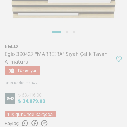
EGLO
Eglo 390427 "MARREIRA" Siyah Çelik Tavan
Armatürü
Tükeniyor
Ürün Kodu
:
390427
₺ 63,416.00
%
45
₺ 34,879.00
1 iş gününde kargoda.
Paylaş
: