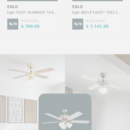
EGLO
EGLO
Eglo 75321 "ALAMEDA" 1X4,5W Çelik Nikel Mat Sıva Üstü Spot
Eglo 43614 "LACEY" 159,5 Cm Yüksekliğinde Çelik, Ahşap Köşe Lambası Lambader
₺ 2,370.00
₺ 24,166.00
%
70
%
70
₺ 700.00
₺ 7,141.00