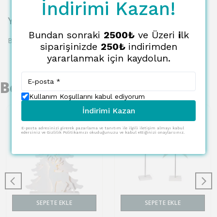
İndirimi Kazan!
Yorumlar
Bundan sonraki
2500₺
ve Üzeri
i
lk
Bu ürün için henüz yorum yapılmamış.
siparişinizde
250₺
indirimden
yararlanmak için kaydolun.
Benzer Ürünler
Kullanım Koşullarını kabul ediyorum
İndirimi Kazan
E-posta adresinizi girerek pazarlama ve tanıtım ile ilgili iletişim almayı kabul
edersiniz ve Gizlilik Politikamızı okuduğunuzu ve kabul ettiğinizi onaylarsınız.
SEPETE EKLE
SEPETE EKLE