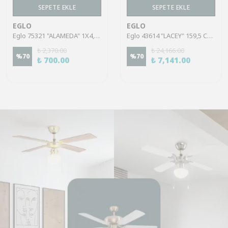
SEPETE EKLE
SEPETE EKLE
EGLO
EGLO
Eglo 75321 "ALAMEDA" 1X4,5W Çelik Nikel Mat Sıva Üstü Spot
Eglo 43614 "LACEY" 159,5 Cm Yüksekliğinde Çelik, Ahşap Köşe Lambası Lambader
₺ 2,370.00
₺ 24,166.00
%
70
%
70
₺ 700.00
₺ 7,141.00