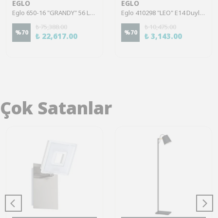
EGLO
EGLO
Eglo 650-16 "GRANDY" 56 Ledli Dekoratif Aydınlatma Beyaz Ahşap 110Cm Yüksekliğinde 77Cm Uzunluğunda
Eglo 410298 "LEO" E14 Duylu Yıldız Ve Şapka Masa Lambası 65Cm Yüksekliğinde
₺ 75,388.00
₺ 10,475.00
%
70
%
70
₺ 22,617.00
₺ 3,143.00
Çok Satanlar