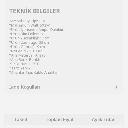
TEKNİK BİLGİLER
*Ampul Duy Tipi: E10
*Maksimum Watt: 5X3W
*Ürün İçerisinde Ampul Dahildir.
*Ürün Dim Edilemez.
*Ürün Yüksekliği: 17 cm
*Ürün Uzunluğu: 33 cm
*Ürün Genişliği: 9 cm
*Net Ağırlık: 0.83 Kg
*Ana Materyal: Ahşap
*Ana Renk: Renkli
*IP Durumu: IP20
*Tarz: Yeni Yıl
*Anahtar Tipi: Kablo Anahtarlı
İade Koşulları
Taksit
Toplam Fiyat
Aylık Tutar