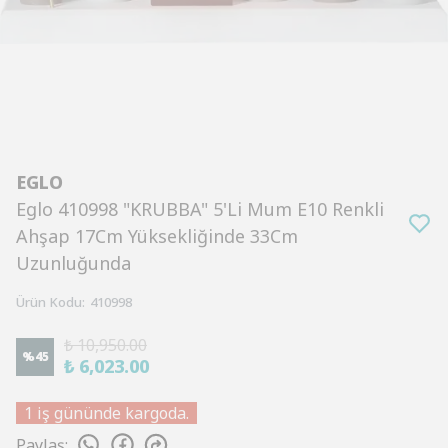
EGLO
Eglo 410998 "KRUBBA" 5'Li Mum E10 Renkli
Ahşap 17Cm Yüksekliğinde 33Cm
Uzunluğunda
Ürün Kodu
:
410998
₺ 10,950.00
%
45
₺ 6,023.00
1 iş gününde kargoda.
Paylaş
: