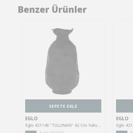
Benzer Ürünler
SEPETE EKLE
EGLO
EGLO
Eglo 421054 "NILGAUT" 40,5 Cm Yüksekliğinde Fırçalanmış Pirinç Metal Vazo
Eglo 421146 "TULUNAN" 42 Cm Yüksekliğinde Siyah Metal Vazo
₺ 16,077.00
₺