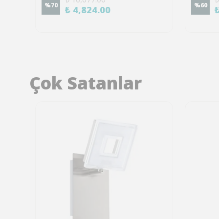
%
70
%
60
₺ 4,824.00
Çok Satanlar