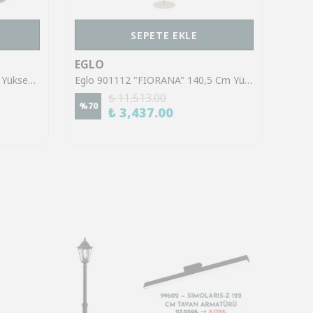
SEPETE EKLE
EGLO
EGL
Eglo 39921 "SINSIGA" 150 Cm Yüksekliğinde Çelik Siyah Sarkıt Avize
Eglo 901112 "FIORANA" 140,5 Cm Yüksekliğinde Çelik Köşe Lambası Lambader
₺ 11,513.00
%
70
%
70
₺ 3,437.00