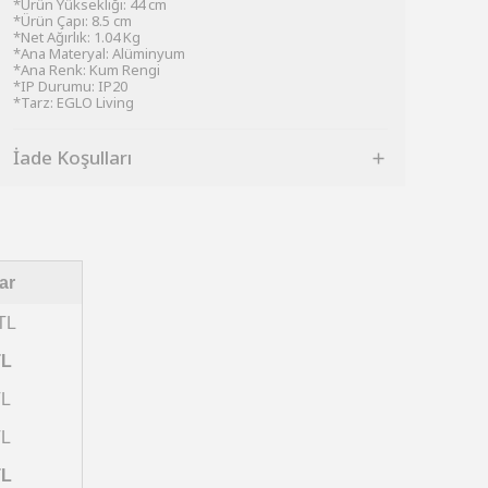
*Ürün Yüksekliği: 44 cm
*Ürün Çapı: 8.5 cm
*Net Ağırlık: 1.04 Kg
*Ana Materyal: Alüminyum
*Ana Renk: Kum Rengi
*IP Durumu: IP20
*Tarz: EGLO Living
İade Koşulları
ar
TL
TL
TL
TL
TL