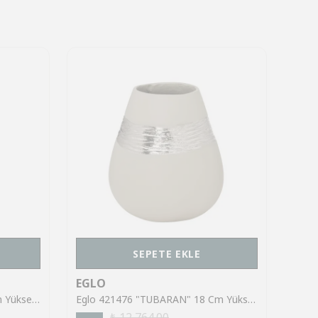
SEPETE EKLE
EGLO
EGL
Eglo 421066 "MIOUSKI" 39 Cm Yüksekliğinde Siyah Metal Vazo
Eglo 421476 "TUBARAN" 18 Cm Yüksekliğinde Metal Vazo
₺ 12,764.00