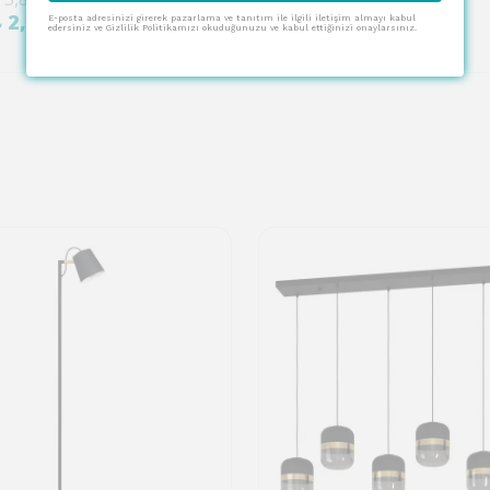
%
70
₺ 2,351.00
₺ 2,193.00
E-posta adresinizi girerek pazarlama ve tanıtım ile ilgili iletişim almayı kabul
edersiniz ve Gizlilik Politikamızı okuduğunuzu ve kabul ettiğinizi onaylarsınız.