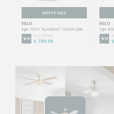
SEPETE EKLE
EGLO
EGLO
Eglo 43553 "GILTSPUR" Çelik Siyah Tavan Armatürü
Eglo 75321 "ALAMEDA" 1X4,5W Çelik Nikel Mat Sıva Üstü Spot
₺ 2,370.00
₺
%
70
%
70
₺ 700.00