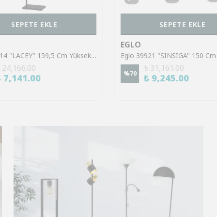
SEPETE EKLE
SEPETE EKLE
EGLO
Eglo 43614 "LACEY" 159,5 Cm Yüksekliğinde Çelik, Ahşap Köşe Lambası Lambader
 24,166.00
₺ 31,161.00
%
70
₺ 7,141.00
₺ 9,245.00