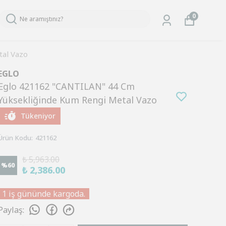
0
al Vazo
EGLO
Eglo 421162 "CANTILAN" 44 Cm
Yüksekliğinde Kum Rengi Metal Vazo
Tükeniyor
Ürün Kodu
:
421162
₺ 5,963.00
%
60
₺ 2,386.00
1 iş gününde kargoda.
Paylaş
: