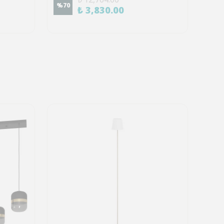
%
70
%
60
₺ 3,830.00