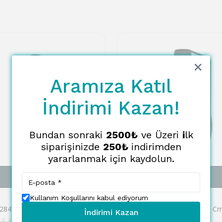
Aramıza Katıl
İndirimi Kazan!
Bundan sonraki
2500₺
ve Üzeri
i
lk
siparişinizde
250₺
indirimden
yararlanmak için kaydolun.
SEPETE EKLE
SEPETE EKLE
EGLO
Kullanım Koşullarını kabul ediyorum
Eglo 421284 "FANAMBANA" 45 Cm Yüksekliğinde Gri Metal Vazo
İndirimi Kazan
 5,876.00
₺ 7,307.00