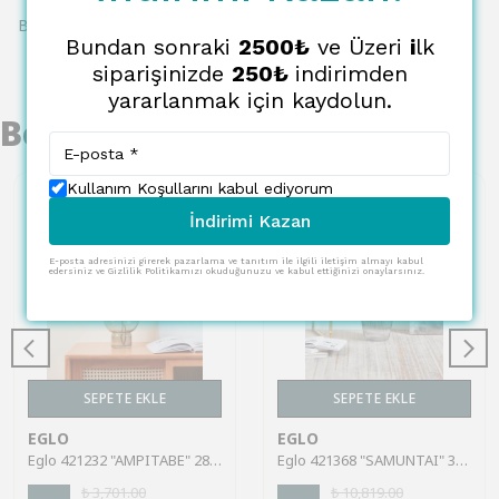
Bu ürün için henüz yorum yapılmamış.
Bundan sonraki
2500₺
ve Üzeri
i
lk
siparişinizde
250₺
indirimden
yararlanmak için kaydolun.
Benzer Ürünler
Kullanım Koşullarını kabul ediyorum
İndirimi Kazan
E-posta adresinizi girerek pazarlama ve tanıtım ile ilgili iletişim almayı kabul
edersiniz ve Gizlilik Politikamızı okuduğunuzu ve kabul ettiğinizi onaylarsınız.
SEPETE EKLE
SEPETE EKLE
EGLO
EGLO
Eglo 421232 "AMPITABE" 28 Cm Yüksekliğinde Yeşil Cam Vazo
Eglo 421368 "SAMUNTAI" 32 Cm Yüksekliğinde Cam Vazo
₺ 3,701.00
₺ 10,819.00