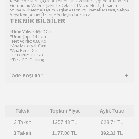
Kesme Ve Kuru Çiçek Buketleri İçin Özellikle Uygundur. Modern
Görünümü Ve Düz Şekli İle Dekoratif Vazo, Her İç Tasarım
Stiline Mükemmel Uyum Sağlar. Vazonuzu Yemek Masası, Sehpa
Veya Komodinin Üzerine Yerleştirebilirsiniz.
TEKNİK BİLGİLER
*Ürün Yüksekliği: 22 cm
*Ürün Çapı: 14.5 cm
*Net Ağırlık: 0.88 Kg
*Ana Materyal: Cam
*Ana Renk: Gri
*IP Durumu: IP20
*Tarz: EGLO Living
İade Koşulları
Taksit
Toplam Fiyat
Aylık Tutar
2 Taksit
1257.48 TL
628.74 TL
3 Taksit
1177.00 TL
392.33 TL