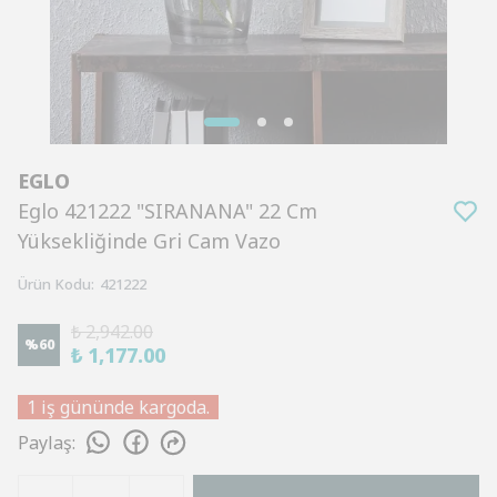
EGLO
Eglo 421222 "SIRANANA" 22 Cm
Yüksekliğinde Gri Cam Vazo
Ürün Kodu
:
421222
₺ 2,942.00
%
60
₺ 1,177.00
1 iş gününde kargoda.
Paylaş
: