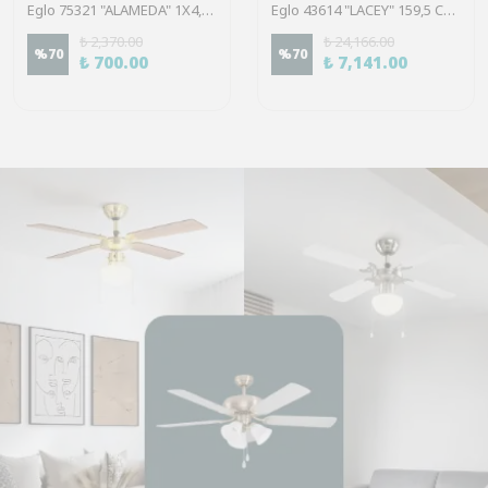
Eglo 75321 "ALAMEDA" 1X4,5W Çelik Nikel Mat Sıva Üstü Spot
Eglo 43614 "LACEY" 159,5 Cm Yüksekliğinde Çelik, Ahşap Köşe Lambası Lambader
₺ 2,370.00
₺ 24,166.00
%
70
%
70
₺ 700.00
₺ 7,141.00