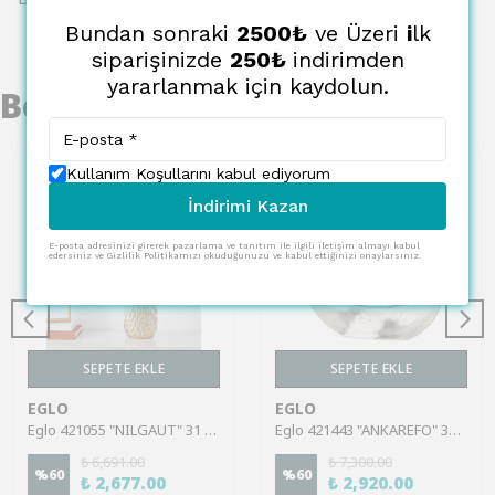
Bundan sonraki
2500₺
ve Üzeri
i
lk
siparişinizde
250₺
indirimden
yararlanmak için kaydolun.
Benzer Ürünler
Kullanım Koşullarını kabul ediyorum
İndirimi Kazan
E-posta adresinizi girerek pazarlama ve tanıtım ile ilgili iletişim almayı kabul
edersiniz ve Gizlilik Politikamızı okuduğunuzu ve kabul ettiğinizi onaylarsınız.
SEPETE EKLE
SEPETE EKLE
EGLO
EGLO
Eglo 421055 "NILGAUT" 31 Cm Yüksekliğinde Fırçalanmış Pirinç Metal Vazo
Eglo 421443 "ANKAREFO" 30 Cm Yüksekliğinde Metal Vazo
₺ 6,691.00
₺ 7,300.00
%
60
%
60
₺ 2,677.00
₺ 2,920.00