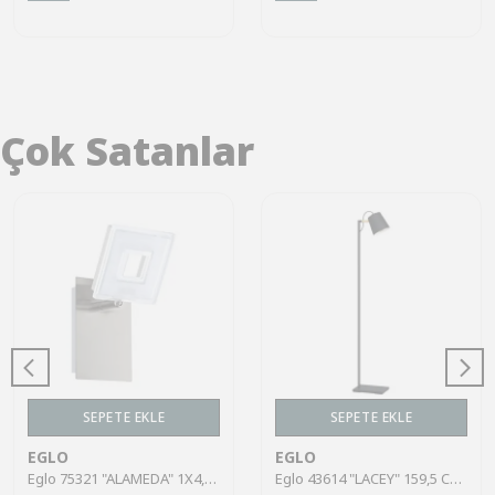
Çok Satanlar
SEPETE EKLE
SEPETE EKLE
EGLO
EGLO
Eglo 75321 "ALAMEDA" 1X4,5W Çelik Nikel Mat Sıva Üstü Spot
Eglo 43614 "LACEY" 159,5 Cm Yüksekliğinde Çelik, Ahşap Köşe Lambası Lambader