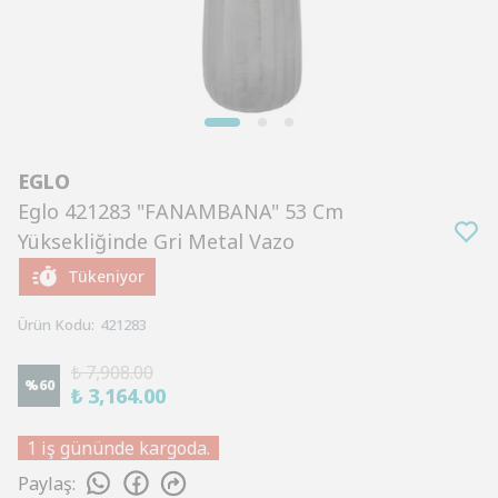
EGLO
Eglo 421283 "FANAMBANA" 53 Cm
Yüksekliğinde Gri Metal Vazo
Tükeniyor
Ürün Kodu
:
421283
₺ 7,908.00
%
60
₺ 3,164.00
1 iş gününde kargoda.
Paylaş
: