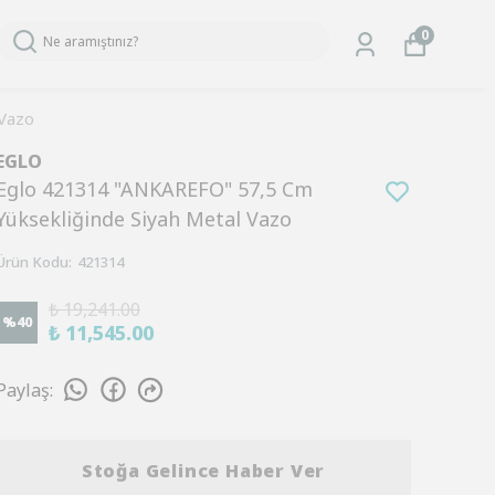
0
 Vazo
EGLO
Eglo 421314 "ANKAREFO" 57,5 Cm
Yüksekliğinde Siyah Metal Vazo
Ürün Kodu
:
421314
₺ 19,241.00
%
40
₺ 11,545.00
Paylaş
:
Stoğa Gelince Haber Ver