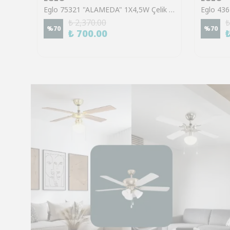
Eglo 43553 "GILTSPUR" Çelik Siyah Tavan Armatürü
Eglo 75321 "ALAMEDA" 1X4,5W Çelik Nikel Mat Sıva Üstü Spot
₺ 2,370.00
₺
%
70
%
70
₺ 700.00