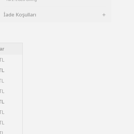
İade Koşulları
ar
TL
TL
TL
TL
TL
TL
TL
TL