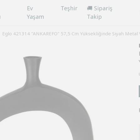
Ev
Teşhir
🚚 Sipariş
ü
Yaşam
Takip
Eglo 421314 "ANKAREFO" 57,5 Cm Yüksekliğinde Siyah Metal