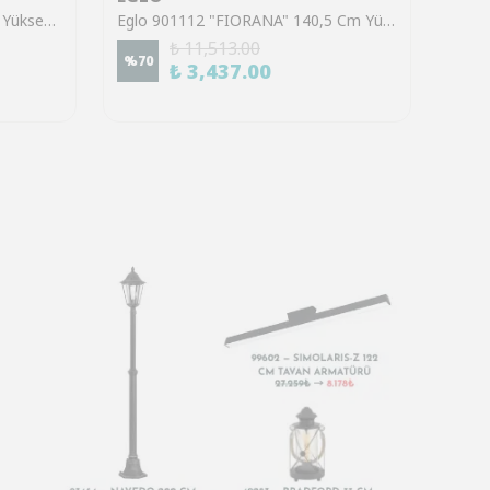
Eglo 39921 "SINSIGA" 150 Cm Yüksekliğinde Çelik Siyah Sarkıt Avize
Eglo 901112 "FIORANA" 140,5 Cm Yüksekliğinde Çelik Köşe Lambası Lambader
₺ 11,513.00
%
70
%
70
₺ 3,437.00