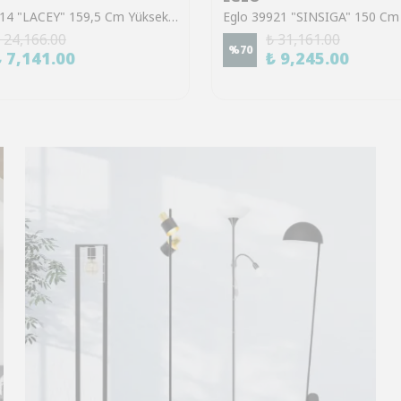
Eglo 43614 "LACEY" 159,5 Cm Yüksekliğinde Çelik, Ahşap Köşe Lambası Lambader
 24,166.00
₺ 31,161.00
%
70
₺ 7,141.00
₺ 9,245.00