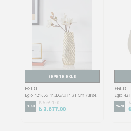
SEPETE EKLE
EGLO
EGLO
Eglo 421161 "CANTILAN" 35 Cm Yüksekliğinde Krem-Beyaz Metal Vazo
Eglo 421055 "NILGAUT" 31 Cm Yüksekliğinde Fırçalanmış Pirinç Metal Vazo
₺ 6,691.00
₺
%
60
%
70
₺ 2,677.00