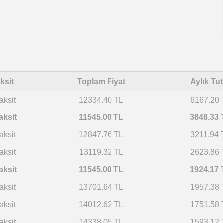
ksit
Toplam Fiyat
Aylık Tut
aksit
12334.40 TL
6167.20 
aksit
11545.00 TL
3848.33 
aksit
12847.76 TL
3211.94 
aksit
13119.32 TL
2623.86 
aksit
11545.00 TL
1924.17 
aksit
13701.64 TL
1957.38 
aksit
14012.62 TL
1751.58 
aksit
14338.05 TL
1593.12 