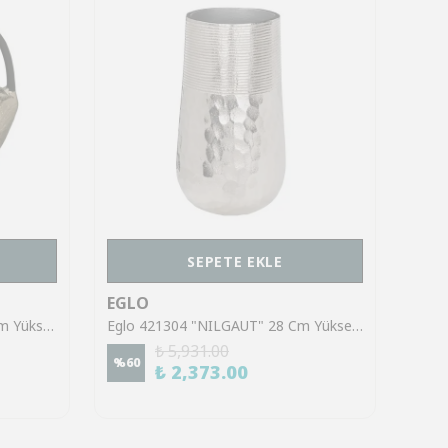
SEPETE EKLE
EGLO
EGL
Eglo 421484 "TUBARAN" 38 Cm Yüksekliğinde Metal Vazo
Eglo 421304 "NILGAUT" 28 Cm Yüksekliğinde Metal Vazo
₺ 5,931.00
%
60
%
60
₺ 2,373.00