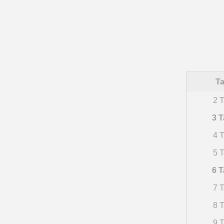
Ta
2 T
3 T
4 T
5 T
6 T
7 T
8 T
9 T