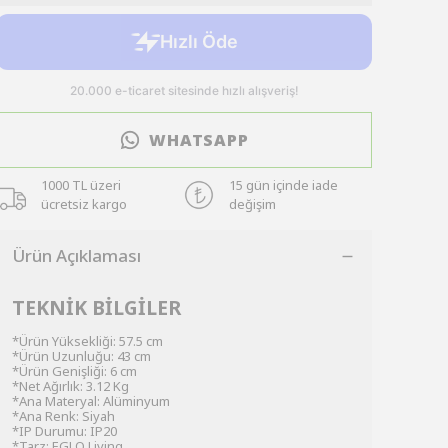
WHATSAPP
1000 TL üzeri
15 gün içinde iade
ücretsiz kargo
değişim
Ürün Açıklaması
TEKNİK BİLGİLER
*Ürün Yüksekliği: 57.5 cm
*Ürün Uzunluğu: 43 cm
*Ürün Genişliği: 6 cm
*Net Ağırlık: 3.12 Kg
*Ana Materyal: Alüminyum
*Ana Renk: Siyah
*IP Durumu: IP20
*Tarz: EGLO Living