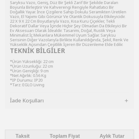
Saryksu Vazo, Geniş, Düz Bir Şekli Zarif Bir Şekilde Daralan
Boyunla Birleştirir Ve Kahverengi Rengiyle Rahatlatıcı Bir
Doğallık Yayar. İnce Çizgilere Sahip Dokulu Seramikten Üretilen
Vazo, El Yapımı Gibi Görünür Ve Otantik Dokusuyla Etkileyicidir.
22 X 9 X 22 Cm Boyutlarıyla Vazo, Kısa Kuru Çiçekler, Tekli
Dekoratif Dallar Veya İçinde Hiçbir Şey Olmadan Da Etkileyici Bir
Ev Aksesuarı Olarak İdealdir. Tasarımı, Doğal, Rustik Veya
Minimalist İç Mekanlara Mükemmel Uyum Sağlar. Saryksu
Serisinin Diğer Vazolarıyla Birlikte Kullanıldığında, Şekil, Renk Ve
Yükseklik Açısından Çeşitlilik İçeren Bir Düzenleme Elde Edilir.
TEKNİK BİLGİLER
*Ürün Yüksekliği: 22 cm
*Ürün Uzunluğu: 22 cm
*Ürün Genişliği: 9 cm
*Net Ağırlık: 0.56 Kg
*IP Durumu: IP20
*Tarz: EGLO Living
İade Koşulları
Taksit
Toplam Fiyat
Aylık Tutar