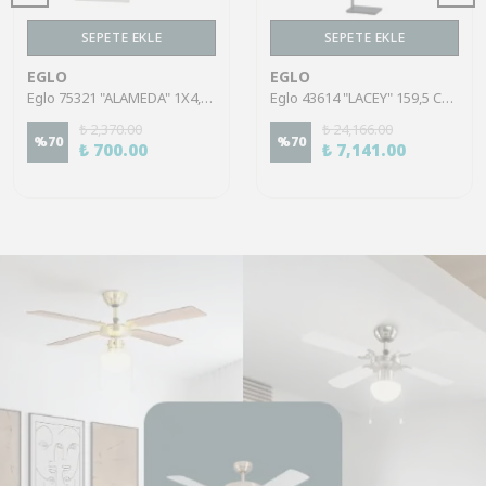
SEPETE EKLE
SEPETE EKLE
EGLO
EGLO
Eglo 75321 "ALAMEDA" 1X4,5W Çelik Nikel Mat Sıva Üstü Spot
Eglo 43614 "LACEY" 159,5 Cm Yüksekliğinde Çelik, Ahşap Köşe Lambası Lambader
₺ 2,370.00
₺ 24,166.00
%
70
%
70
₺ 700.00
₺ 7,141.00