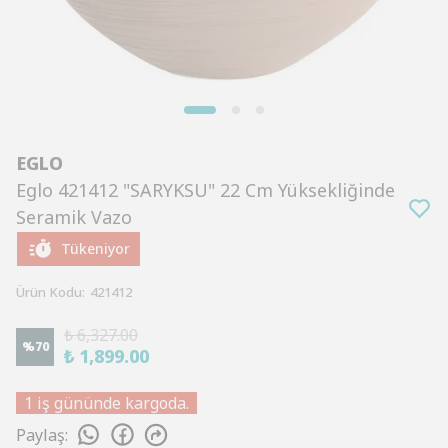
EGLO
Eglo 421412 "SARYKSU" 22 Cm Yüksekliğinde
Seramik Vazo
Tükeniyor
Ürün Kodu
:
421412
₺ 6,327.00
%
70
₺ 1,899.00
1 iş gününde kargoda.
Paylaş
: