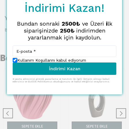
İndirimi Kazan!
Yorumlar
Bundan sonraki
2500₺
ve Üzeri
i
lk
Bu ürün için henüz yorum yapılmamış.
siparişinizde
250₺
indirimden
yararlanmak için kaydolun.
Benzer Ürünler
Kullanım Koşullarını kabul ediyorum
İndirimi Kazan
E-posta adresinizi girerek pazarlama ve tanıtım ile ilgili iletişim almayı kabul
edersiniz ve Gizlilik Politikamızı okuduğunuzu ve kabul ettiğinizi onaylarsınız.
SEPETE EKLE
SEPETE EKLE