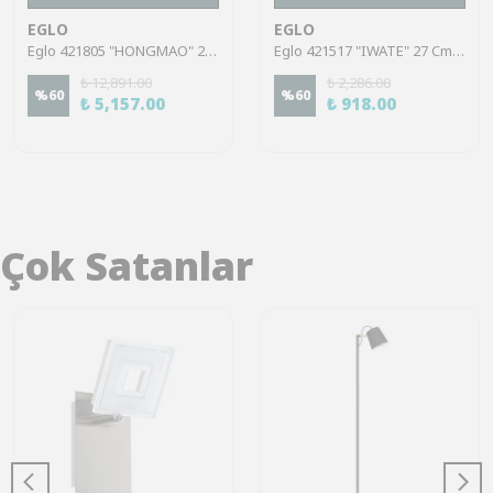
EGLO
EGLO
Eglo 421805 "HONGMAO" 20,5 Cm Yüksekliğinde Pembe Seramik Vazo
Eglo 421517 "IWATE" 27 Cm Yüksekliğinde Bej Siyah Seramik Vazo
₺ 12,891.00
₺ 2,286.00
%
60
%
60
₺ 5,157.00
₺ 918.00
Çok Satanlar