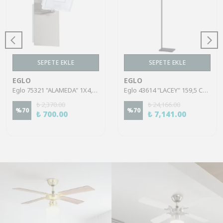
SEPETE EKLE
SEPETE EKLE
EGLO
EGLO
Eglo 75321 "ALAMEDA" 1X4,5W Çelik Nikel Mat Sıva Üstü Spot
Eglo 43614 "LACEY" 159,5 Cm Yüksekliğinde Çelik, Ahşap Köşe Lambası Lambader
₺ 2,370.00
₺ 24,166.00
%
70
%
70
₺ 700.00
₺ 7,141.00