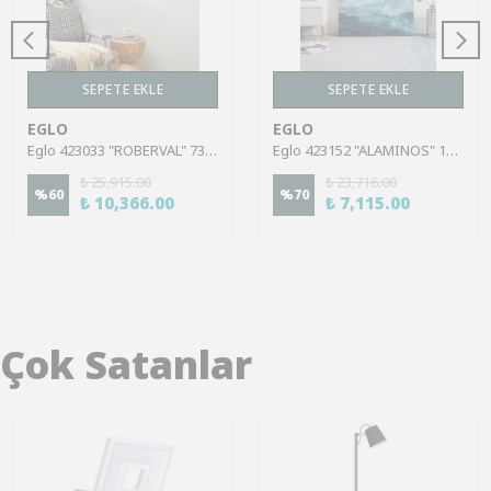
SEPETE EKLE
SEPETE EKLE
EGLO
EGLO
Eglo 423033 "ROBERVAL" 73 Cm Yüksekliğinde 53 Cm Uzunluğunda Dekoratif Duvar Tablo Resim 2'Li Set
Eglo 423152 "ALAMINOS" 120 Cm Yüksekliğinde 90 Cm Uzunluğunda Dekoratif Duvar Tablo Resim
₺ 25,915.00
₺ 23,716.00
%
60
%
70
₺ 10,366.00
₺ 7,115.00
Çok Satanlar