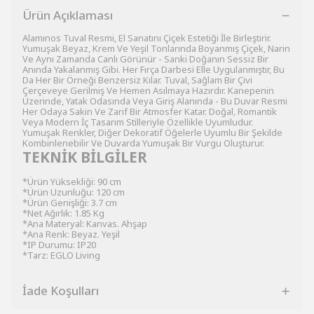
Ürün Açıklaması
Alamınos Tuval Resmi, El Sanatını Çiçek Estetiği İle Birleştirir.
Yumuşak Beyaz, Krem Ve Yeşil Tonlarında Boyanmış Çiçek, Narin
Ve Aynı Zamanda Canlı Görünür - Sanki Doğanın Sessiz Bir
Anında Yakalanmış Gibi. Her Fırça Darbesi Elle Uygulanmıştır, Bu
Da Her Bir Örneği Benzersiz Kılar. Tuval, Sağlam Bir Çivi
Çerçeveye Gerilmiş Ve Hemen Asılmaya Hazırdır. Kanepenin
Üzerinde, Yatak Odasında Veya Giriş Alanında - Bu Duvar Resmi
Her Odaya Sakin Ve Zarif Bir Atmosfer Katar. Doğal, Romantik
Veya Modern İç Tasarım Stilleriyle Özellikle Uyumludur.
Yumuşak Renkler, Diğer Dekoratif Öğelerle Uyumlu Bir Şekilde
Kombinlenebilir Ve Duvarda Yumuşak Bir Vurgu Oluşturur.
TEKNİK BİLGİLER
*Ürün Yüksekliği: 90 cm
*Ürün Uzunluğu: 120 cm
*Ürün Genişliği: 3.7 cm
*Net Ağırlık: 1.85 Kg
*Ana Materyal: Kanvas. Ahşap
*Ana Renk: Beyaz. Yeşil
*IP Durumu: IP20
*Tarz: EGLO Living
İade Koşulları