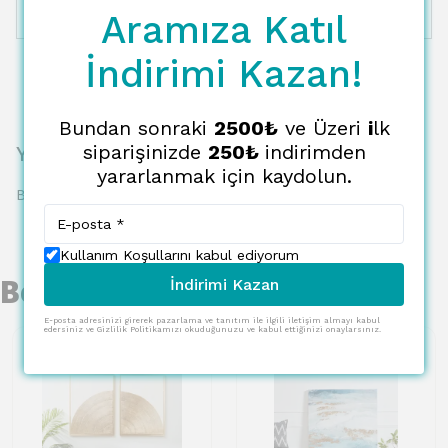
Aramıza Katıl
12 Taksit
8590.31 TL
715.86 TL
İndirimi Kazan!
Bundan sonraki
2500₺
ve Üzeri
i
lk
siparişinizde
250₺
indirimden
Yorumlar
yararlanmak için kaydolun.
Bu ürün için henüz yorum yapılmamış.
Kullanım Koşullarını kabul ediyorum
Benzer Ürünler
İndirimi Kazan
E-posta adresinizi girerek pazarlama ve tanıtım ile ilgili iletişim almayı kabul
edersiniz ve Gizlilik Politikamızı okuduğunuzu ve kabul ettiğinizi onaylarsınız.