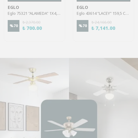
EGLO
EGLO
Eglo 75321 "ALAMEDA" 1X4,5W Çelik Nikel Mat Sıva Üstü Spot
Eglo 43614 "LACEY" 159,5 Cm Yüksekliğinde Çelik, Ahşap Köşe Lambası Lambader
₺ 2,370.00
₺ 24,166.00
%
70
%
70
₺ 700.00
₺ 7,141.00