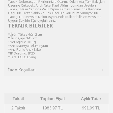
Tabak, Dekorasyon Fikirlerinizle Oturma Odanızda Tüm Bakışları
Üzerine Çekecek. Antik Nikel Kaplı Alüminyumdan Üretilen
Tabak, 34 Cm Çapında Ve El Yapımı Olması Sayesinde Kendine
Özgü Bir Tarza Sahip Ve Çok Özel Bir Görünüm Sunuyor. Bu
Tabağı Her Mevsim Dekorasyonunda Kullanabilir Ve Mevsime
Uygun Şekilde Süsleyebilirsiniz.
TEKNİK BİLGİLER
*Ürün Yüksekliği: 2 cm
*Ürün Çapı: 34.5 cm
*Net Ağırlık: 0.8 Kg
*Ana Materyal: Alüminyum
*Ana Renk: Antik Nikel
*IP Durumu: IP20
*Tarz: EGLO Living
İade Koşulları
Taksit
Toplam Fiyat
Aylık Tutar
2 Taksit
1983.97 TL
991.99 TL