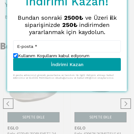
İndirimi Kazan!
Yorumlar
Bundan sonraki
2500₺
ve Üzeri
i
lk
Bu ürün için henüz yorum yapılmamış.
siparişinizde
250₺
indirimden
yararlanmak için kaydolun.
Benzer Ürünler
Kullanım Koşullarını kabul ediyorum
İndirimi Kazan
E-posta adresinizi girerek pazarlama ve tanıtım ile ilgili iletişim almayı kabul
edersiniz ve Gizlilik Politikamızı okuduğunuzu ve kabul ettiğinizi onaylarsınız.
SEPETE EKLE
SEPETE EKLE
EGLO
EGLO
Eglo 427043 "FORLEYET" 24,5 Cm Uzunluğunda Dekoratif Alüminyum Nikel Kase
Eglo 429676 "KIMITSU" 61X25,5 Cm Ölçülerinde Dekoratif Kahverengi Kase