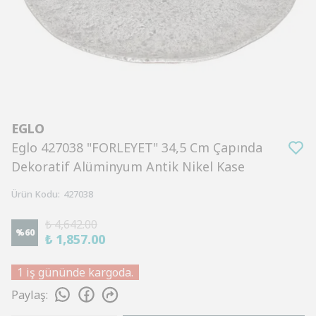
EGLO
Eglo 427038 "FORLEYET" 34,5 Cm Çapında
Dekoratif Alüminyum Antik Nikel Kase
Ürün Kodu
:
427038
₺ 4,642.00
%
60
₺ 1,857.00
1 iş gününde kargoda.
Paylaş
: