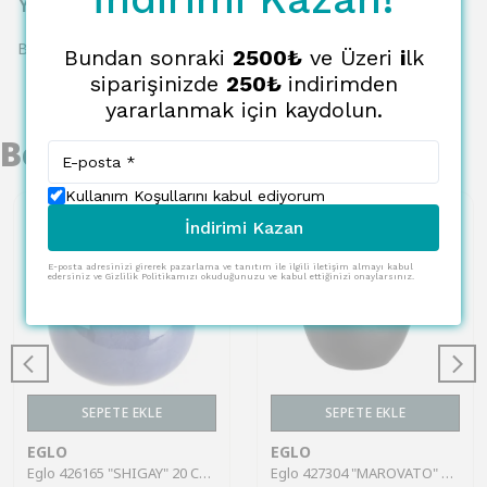
Yorumlar
Bu ürün için henüz yorum yapılmamış.
Bundan sonraki
2500₺
ve Üzeri
i
lk
siparişinizde
250₺
indirimden
yararlanmak için kaydolun.
Benzer Ürünler
Kullanım Koşullarını kabul ediyorum
İndirimi Kazan
E-posta adresinizi girerek pazarlama ve tanıtım ile ilgili iletişim almayı kabul
edersiniz ve Gizlilik Politikamızı okuduğunuzu ve kabul ettiğinizi onaylarsınız.
SEPETE EKLE
SEPETE EKLE
EGLO
EGLO
Eglo 426165 "SHIGAY" 20 Cm Yüksekliğinde 19 Cm Çapında Mavi Nar Dekoratif Obje
Eglo 427304 "MAROVATO" 12,5 Cm Yüksekliğinde Alüminyum Dekoratif Obje Biblo