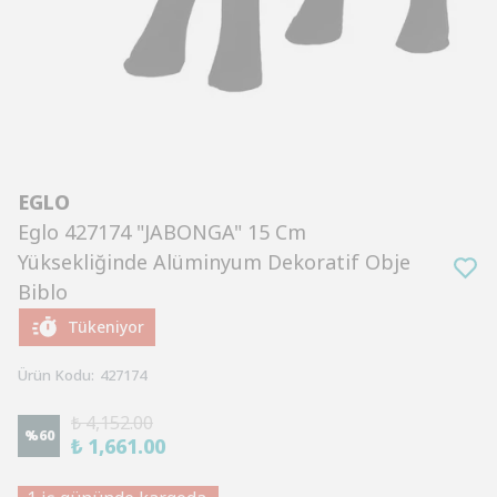
EGLO
Eglo 427174 "JABONGA" 15 Cm
Yüksekliğinde Alüminyum Dekoratif Obje
Biblo
Tükeniyor
Ürün Kodu
:
427174
₺ 4,152.00
%
60
₺ 1,661.00