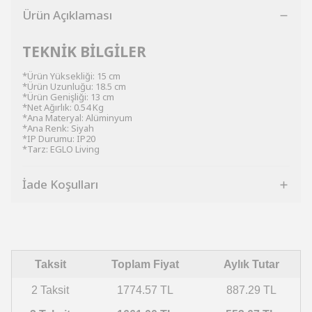
Ürün Açıklaması
TEKNİK BİLGİLER
*Ürün Yüksekliği: 15 cm
*Ürün Uzunluğu: 18.5 cm
*Ürün Genişliği: 13 cm
*Net Ağırlık: 0.54 Kg
*Ana Materyal: Alüminyum
*Ana Renk: Siyah
*IP Durumu: IP20
*Tarz: EGLO Living
İade Koşulları
Taksit
Toplam Fiyat
Aylık Tutar
2 Taksit
1774.57 TL
887.29 TL