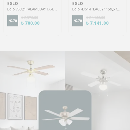
EGLO
EGLO
Eglo 75321 "ALAMEDA" 1X4,5W Çelik Nikel Mat Sıva Üstü Spot
Eglo 43614 "LACEY" 159,5 Cm Yüksekliğinde Çelik, Ahşap Köşe Lambası Lambader
₺ 2,370.00
₺ 24,166.00
%
70
%
70
₺ 700.00
₺ 7,141.00