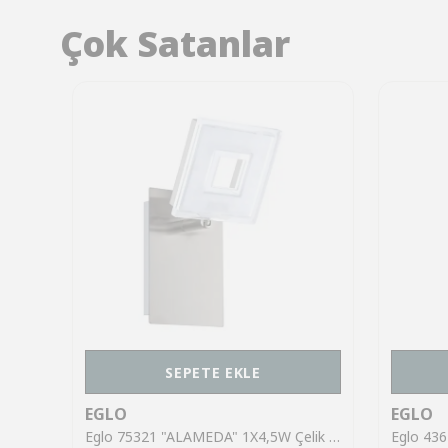
Çok Satanlar
SEPETE EKLE
EGLO
EGLO
Eglo 43553 "GILTSPUR" Çelik Siyah Tavan Armatürü
Eglo 75321 "ALAMEDA" 1X4,5W Çelik Nikel Mat Sıva Üstü Spot