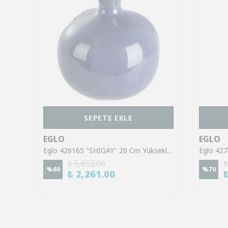
SEPETE EKLE
EGLO
EGLO
Eglo 427802 "RANSIKI" 44 Cm Yüksekliğinde Dekoratif Obje Biblo
Eglo 426165 "SHIGAY" 20 Cm Yüksekliğinde 19 Cm Çapında Mavi Nar Dekoratif Obje
₺ 5,652.00
₺
%
60
%
70
₺ 2,261.00