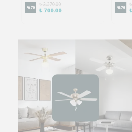
₺ 2,370.00
₺
%
70
%
70
₺ 700.00