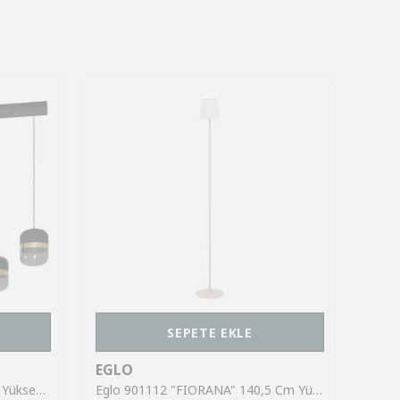
SEPETE EKLE
EGLO
EGL
Eglo 39921 "SINSIGA" 150 Cm Yüksekliğinde Çelik Siyah Sarkıt Avize
Eglo 901112 "FIORANA" 140,5 Cm Yüksekliğinde Çelik Köşe Lambası Lambader