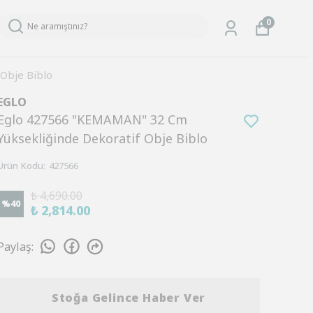
0
Obje Biblo
EGLO
Eglo 427566 "KEMAMAN" 32 Cm
Yüksekliğinde Dekoratif Obje Biblo
Ürün Kodu
:
427566
₺ 4,690.00
%
40
₺ 2,814.00
Paylaş
:
Stoğa Gelince Haber Ver