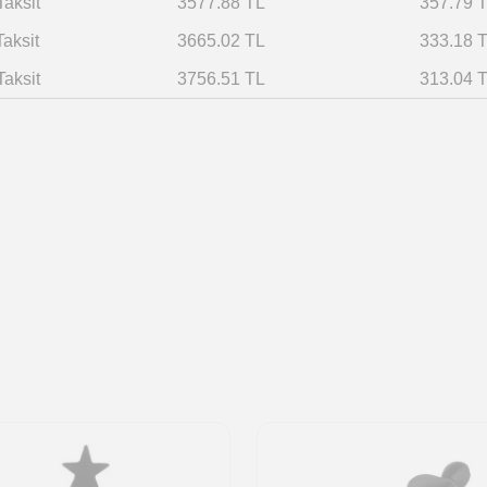
Taksit
3577.88 TL
357.79 
Taksit
3665.02 TL
333.18 
Taksit
3756.51 TL
313.04 