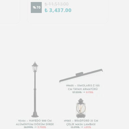
₺ 11,513.00
%
70
%
70
₺ 3,437.00