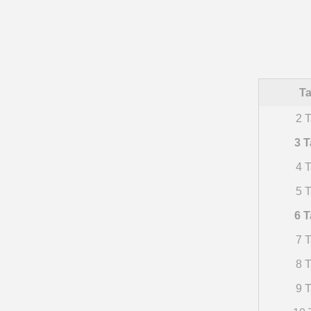
Ta
2 T
3 T
4 T
5 T
6 T
7 T
8 T
9 T