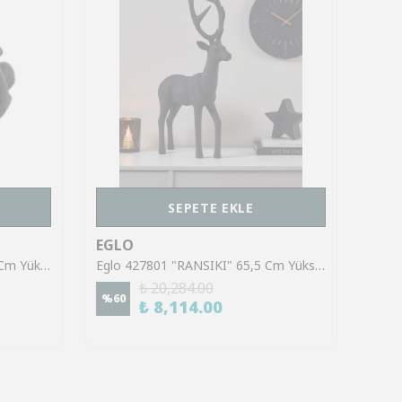
SEPETE EKLE
EGLO
EGL
Eglo 429747 "ZADIWIN" 15,5 Cm Yüksekliğinde Dekoratif Obje Biblo
Eglo 427801 "RANSIKI" 65,5 Cm Yüksekliğinde Dekoratif Obje Biblo
₺ 20,284.00
%
60
%
70
₺ 8,114.00