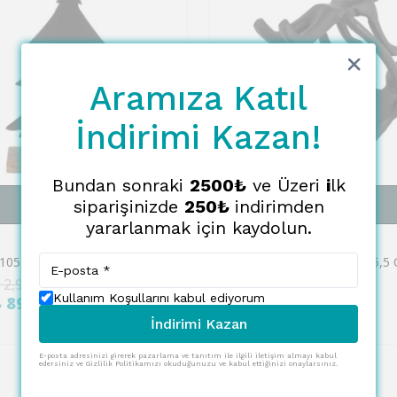
Aramıza Katıl
İndirimi Kazan!
Bundan sonraki
2500₺
ve Üzeri
i
lk
siparişinizde
250₺
indirimden
SEPETE EKLE
SEPETE EKLE
yararlanmak için kaydolun.
EGLO
Eglo 427105 "BALIGUIAN" 27 Cm Yüksekliğinde Alüminyum, Ahşap Dekoratif Obje Biblo
 2,966.00
₺ 4,468.00
%
60
Kullanım Koşullarını kabul ediyorum
₺ 890.00
₺ 1,788.00
İndirimi Kazan
E-posta adresinizi girerek pazarlama ve tanıtım ile ilgili iletişim almayı kabul
edersiniz ve Gizlilik Politikamızı okuduğunuzu ve kabul ettiğinizi onaylarsınız.