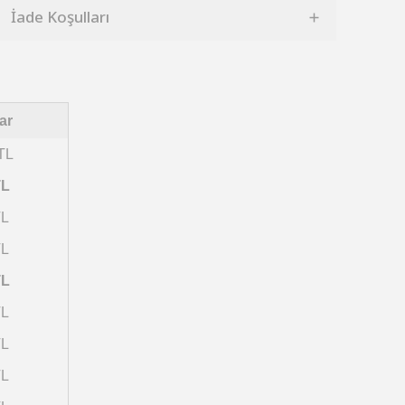
İade Koşulları
ar
TL
TL
TL
TL
TL
TL
TL
TL