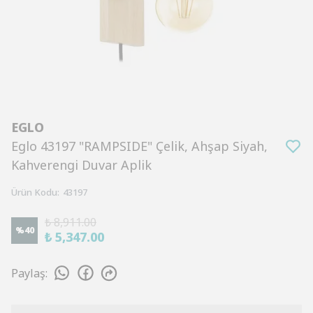
EGLO
Eglo 43197 "RAMPSIDE" Çelik, Ahşap Siyah,
Kahverengi Duvar Aplik
Ürün Kodu
:
43197
₺ 8,911.00
%
40
₺ 5,347.00
Paylaş
: