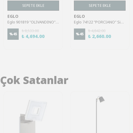
SEPETE EKLE
SEPETE EKLE
EGLO
EGLO
Eglo 901819 "OLIVANDINO" Çelik Beyaz Duvar Aplik
Eglo 74122 "PORCIANO" Siyah Plastik Duvar Aplik
₺ 8,533.00
₺ 4,842.00
%
45
%
45
₺ 4,694.00
₺ 2,660.00
Çok Satanlar