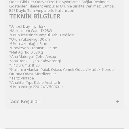
Odası Gibi Her Odaya Özel Bir Aydınlatma Sağlar. Resimde
Gösterilen Filament Ampuller Ürünle Birlikte Verilmez. Lamba,
E27 Duylu Tüm Ampullerle Kullanılabilir.
TEKNİK BİLGİLER
*Ampul Duy Tipi: E27
*Maksimum Watt: 1X28W
*Ürün İçerisinde Ampul Dahil Değildir.
*Ürün Yüksekliği: 30 cm
*Ürün Uzunluğu: 8 cm
*Provizyon Çıkıntısı: 13.5 cm
*Net Ağırlık: 0.62 Kg
*Ana Materyal: Çelik. Ahşap
*Ana Renk: Siyah. Kahverengi
*IP Durumu: IP20
*Kullanım Alanları: Yatak Odası. Yemek Odası / Mutfak. Koridor.
Oturma Odası. Merdivenler
*Tarz: Vintage
*Anahtar Tipi: Kablo Anahtarlı
*Ürün Voltajı: 220-240V.50/60Hz
İade Koşulları