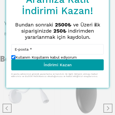
İndirimi Kazan!
Yorumlar
Bundan sonraki
2500₺
ve Üzeri
i
lk
siparişinizde
250₺
indirimden
Bu ürün için henüz yorum yapılmamış.
yararlanmak için kaydolun.
Benzer Ürünler
Kullanım Koşullarını kabul ediyorum
İndirimi Kazan
E-posta adresinizi girerek pazarlama ve tanıtım ile ilgili iletişim almayı kabul
edersiniz ve Gizlilik Politikamızı okuduğunuzu ve kabul ettiğinizi onaylarsınız.