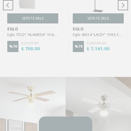
SEPETE EKLE
SEPETE EKLE
EGLO
EGLO
Eglo 75321 "ALAMEDA" 1X4,5W Çelik Nikel Mat Sıva Üstü Spot
Eglo 43614 "LACEY" 159,5 Cm Yüksekliğinde Çelik, Ahşap Köşe Lambası Lambader
₺ 2,370.00
₺ 24,166.00
%
70
%
70
₺ 700.00
₺ 7,141.00