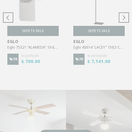
SEPETE EKLE
SEPETE EKLE
EGLO
EGLO
Eglo 75321 "ALAMEDA" 1X4,5W Çelik Nikel Mat Sıva Üstü Spot
Eglo 43614 "LACEY" 159,5 Cm Yüksekliğinde Çelik, Ahşap Köşe Lambası Lambader
₺ 2,370.00
₺ 24,166.00
%
70
%
70
₺ 700.00
₺ 7,141.00