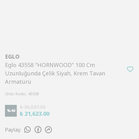
EGLO
Eglo 43558 "HORNWOOD" 100 Cm
Uzunluğunda Çelik Siyah, Krem Tavan
Armatürü
Ürün Kodu
:
43558
₺ 36,037.00
%
40
₺ 21,623.00
Paylaş
: