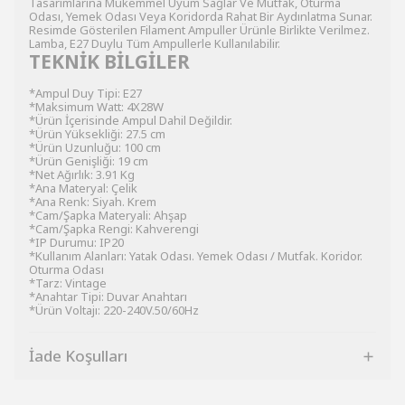
Tasarımlarına Mükemmel Uyum Sağlar Ve Mutfak, Oturma
Odası, Yemek Odası Veya Koridorda Rahat Bir Aydınlatma Sunar.
Resimde Gösterilen Filament Ampuller Ürünle Birlikte Verilmez.
Lamba, E27 Duylu Tüm Ampullerle Kullanılabilir.
TEKNİK BİLGİLER
*Ampul Duy Tipi: E27
*Maksimum Watt: 4X28W
*Ürün İçerisinde Ampul Dahil Değildir.
*Ürün Yüksekliği: 27.5 cm
*Ürün Uzunluğu: 100 cm
*Ürün Genişliği: 19 cm
*Net Ağırlık: 3.91 Kg
*Ana Materyal: Çelik
*Ana Renk: Siyah. Krem
*Cam/Şapka Materyali: Ahşap
*Cam/Şapka Rengi: Kahverengi
*IP Durumu: IP20
*Kullanım Alanları: Yatak Odası. Yemek Odası / Mutfak. Koridor.
Oturma Odası
*Tarz: Vintage
*Anahtar Tipi: Duvar Anahtarı
*Ürün Voltajı: 220-240V.50/60Hz
İade Koşulları