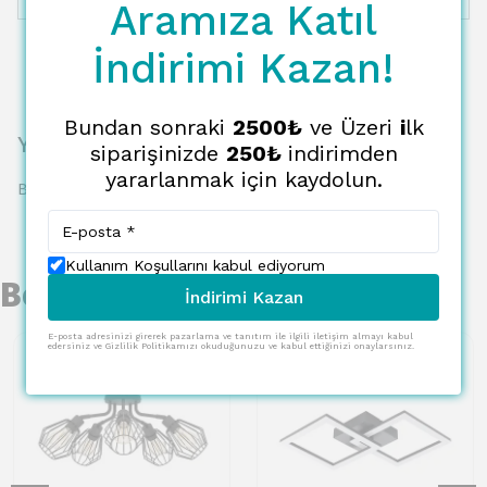
Aramıza Katıl
İndirimi Kazan!
Bundan sonraki
2500₺
ve Üzeri
i
lk
Yorumlar
siparişinizde
250₺
indirimden
yararlanmak için kaydolun.
Bu ürün için henüz yorum yapılmamış.
Kullanım Koşullarını kabul ediyorum
Benzer Ürünler
İndirimi Kazan
E-posta adresinizi girerek pazarlama ve tanıtım ile ilgili iletişim almayı kabul
edersiniz ve Gizlilik Politikamızı okuduğunuzu ve kabul ettiğinizi onaylarsınız.