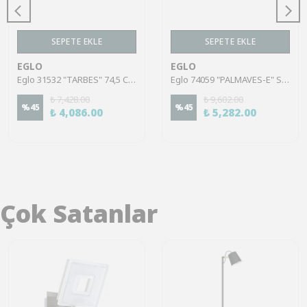
SEPETE EKLE
SEPETE EKLE
EGLO
EGLO
Eglo 31532 "TARBES" 74,5 Cm Çapında Siyah Çelik Tavan Armatürü
Eglo 74059 "PALMAVES-E" Siyah Çelik Tavan Armatürü
₺ 7,428.00
₺ 9,602.00
%
45
%
45
₺ 4,086.00
₺ 5,282.00
Çok Satanlar