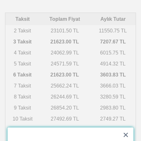
Taksit
Toplam Fiyat
Aylık Tutar
2 Taksit
23101.50 TL
11550.75 TL
3 Taksit
21623.00 TL
7207.67 TL
4 Taksit
24062.99 TL
6015.75 TL
5 Taksit
24571.59 TL
4914.32 TL
6 Taksit
21623.00 TL
3603.83 TL
7 Taksit
25662.24 TL
3666.03 TL
8 Taksit
26244.69 TL
3280.59 TL
9 Taksit
26854.20 TL
2983.80 TL
10 Taksit
27492.69 TL
2749.27 TL
11 Taksit
28162.28 TL
2560.21 TL
12 Taksit
28865.31 TL
2405.44 TL