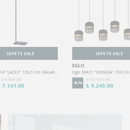
SEPETE EKLE
SEPETE EKLE
EGLO
Eglo 43614 "LACEY" 159,5 Cm Yüksekliğinde Çelik, Ahşap Köşe Lambası Lambader
 24,166.00
₺ 31,161.00
%
70
₺ 7,141.00
₺ 9,245.00