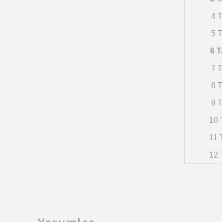
4 T
5 T
6 T
7 T
8 T
9 T
10 
11 
12 