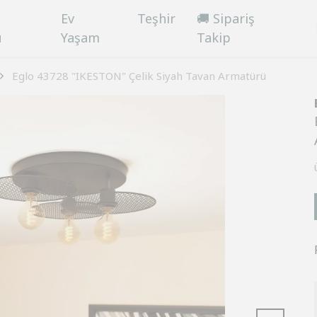
Ev
Teşhir
🚚 Sipariş
ü
Yaşam
Takip
Eglo 43728 "IKESTON" Çelik Siyah Tavan Armatürü