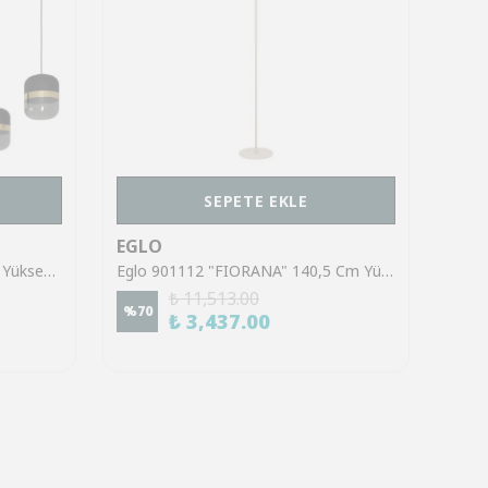
SEPETE EKLE
EGLO
EGL
Eglo 39921 "SINSIGA" 150 Cm Yüksekliğinde Çelik Siyah Sarkıt Avize
Eglo 901112 "FIORANA" 140,5 Cm Yüksekliğinde Çelik Köşe Lambası Lambader
₺ 11,513.00
%
70
%
70
₺ 3,437.00