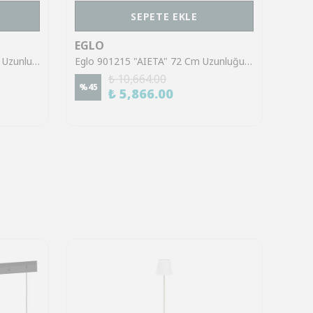
SEPETE EKLE
EGLO
EGL
Eglo 95662 "FRADELO" 14 Cm Uzunluğunda Çelik Krom Duvar Tavan Armatürü
Eglo 901215 "AIETA" 72 Cm Uzunluğunda Çelik Siyah Fırçalanmış Pirinç Tavan Armatürü
₺ 10,664.00
%
45
%
62
₺ 5,866.00