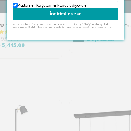
Kullanım Koşullarını kabul ediyorum
SEPETE EKLE
SEPETE EKLE
İndirimi Kazan
EGLO
Eglo 74058 "PALMAVES-E" Siyah Çelik Tavan Armatürü
E-posta adresinizi girerek pazarlama ve tanıtım ile ilgili iletişim almayı kabul
edersiniz ve Gizlilik Politikamızı okuduğunuzu ve kabul ettiğinizi onaylarsınız.
1 değerlendirme
₺ 4,086.00
%
45
 9,900.00
₺ 2,245.00
₺ 5,445.00