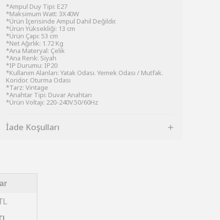
*Ampul Duy Tipi: E27
*Maksimum Watt: 3X40W
*Ürün İçerisinde Ampul Dahil Değildir.
*Ürün Yüksekliği: 13 cm
*Ürün Çapı: 53 cm
*Net Ağırlık: 1.72 Kg
*Ana Materyal: Çelik
*Ana Renk: Siyah
*IP Durumu: IP20
*Kullanım Alanları: Yatak Odası. Yemek Odası / Mutfak.
Koridor. Oturma Odası
*Tarz: Vintage
*Anahtar Tipi: Duvar Anahtarı
*Ürün Voltajı: 220-240V.50/60Hz
İade Koşulları
ar
TL
TL