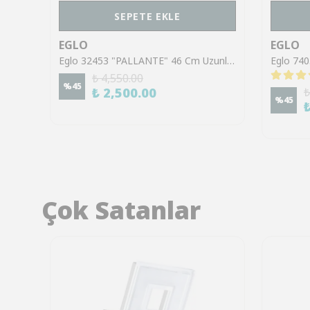
SEPETE EKLE
EGLO
EGLO
Eglo 900357 "PIEDRITAS" 73 Cm Uzunluğunda Çelik Siyah Tavan Armatürü
Eglo 32453 "PALLANTE" 46 Cm Uzunluğunda Çelik Krom Duvar Tavan Armatürü
₺ 4,550.00
%
45
₺ 2,500.00
₺
%
45
Çok Satanlar