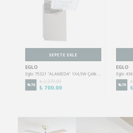
SEPETE EKLE
EGLO
EGLO
Eglo 43553 "GILTSPUR" Çelik Siyah Tavan Armatürü
Eglo 75321 "ALAMEDA" 1X4,5W Çelik Nikel Mat Sıva Üstü Spot
₺ 2,370.00
₺
%
70
%
70
₺ 700.00