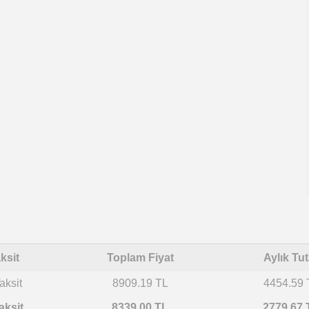
ksit
Toplam Fiyat
Aylık Tut
aksit
8909.19 TL
4454.59 
aksit
8339.00 TL
2779.67 