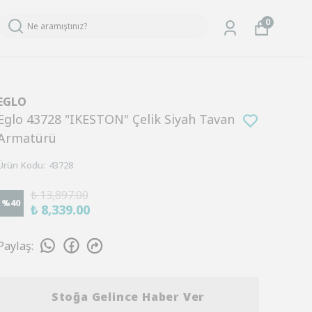
0
EGLO
Eglo 43728 "IKESTON" Çelik Siyah Tavan
Armatürü
Ürün Kodu
:
43728
₺ 13,897.00
%
40
₺ 8,339.00
Paylaş
:
Stoğa Gelince Haber Ver