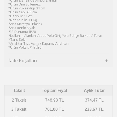
*Ürün İçerisinde Ampul Dahildir.
*Ürün Dim Edilemez.
*Ürün Yüksekliği: 31 cm
*Ürün Çapı: 6.5 cm
*Derinlik: 11 cm
*Net Ağırlık: 0.1 Kg
*Ana Materyal: Plastik
*Ana Renk: Siyah
*IP Durumu: IP20
*Kullanım Alanları: Araba Yolu.Giriş Yolu.Bahçe Balkon / Teras
*Tarz: Solar
*Anahtar Tipi: Açma / Kapama Anahtarlı
*Ürün Voltajı: Pilli Ürün
İade Koşulları
Taksit
Toplam Fiyat
Aylık Tutar
2 Taksit
748.93 TL
374.47 TL
3 Taksit
701.00 TL
233.67 TL