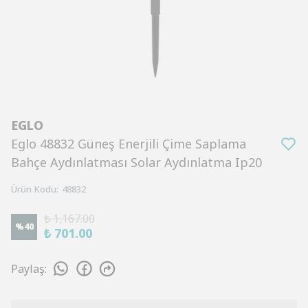
EGLO
Eglo 48832 Güneş Enerjili Çime Saplama
Bahçe Aydınlatması Solar Aydınlatma Ip20
Ürün Kodu
:
48832
₺ 1,167.00
%
40
₺ 701.00
Paylaş
: