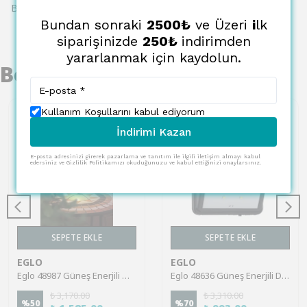
Bu ürün için henüz yorum yapılmamış.
Bundan sonraki
2500₺
ve Üzeri
i
lk
siparişinizde
250₺
indirimden
yararlanmak için kaydolun.
Benzer Ürünler
Kullanım Koşullarını kabul ediyorum
İndirimi Kazan
E-posta adresinizi girerek pazarlama ve tanıtım ile ilgili iletişim almayı kabul
edersiniz ve Gizlilik Politikamızı okuduğunuzu ve kabul ettiğinizi onaylarsınız.
SEPETE EKLE
SEPETE EKLE
EGLO
EGLO
Eglo 48987 Güneş Enerjili Masa Lambası Bahçe Aydınlatması Solar Aydınlatma Ip20
Eglo 48636 Güneş Enerjili Duvar Aplik Bahçe Aydınlatması Solar Aydınlatma Ip20
₺ 3,170.00
₺ 3,310.00
%
50
%
70