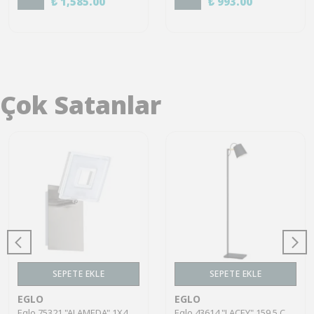
₺ 1,585.00
₺ 993.00
Çok Satanlar
SEPETE EKLE
SEPETE EKLE
EGLO
EGLO
Eglo 75321 "ALAMEDA" 1X4,5W Çelik Nikel Mat Sıva Üstü Spot
Eglo 43614 "LACEY" 159,5 Cm Yüksekliğinde Çelik, Ahşap Köşe Lambası Lambader