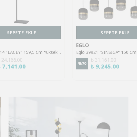
SEPETE EKLE
SEPETE EKLE
EGLO
Eglo 43614 "LACEY" 159,5 Cm Yüksekliğinde Çelik, Ahşap Köşe Lambası Lambader
 24,166.00
₺ 31,161.00
%
70
₺ 7,141.00
₺ 9,245.00