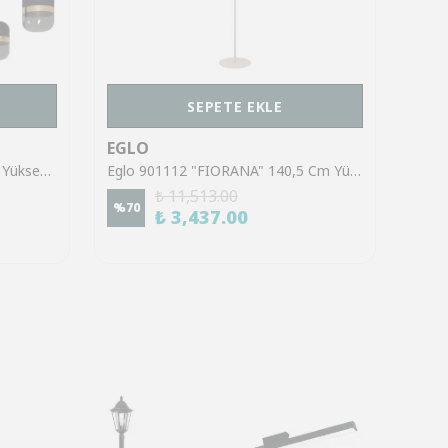
SEPETE EKLE
EGLO
EGL
Eglo 39921 "SINSIGA" 150 Cm Yüksekliğinde Çelik Siyah Sarkıt Avize
Eglo 901112 "FIORANA" 140,5 Cm Yüksekliğinde Çelik Köşe Lambası Lambader
₺ 11,513.00
%
70
%
70
₺ 3,437.00