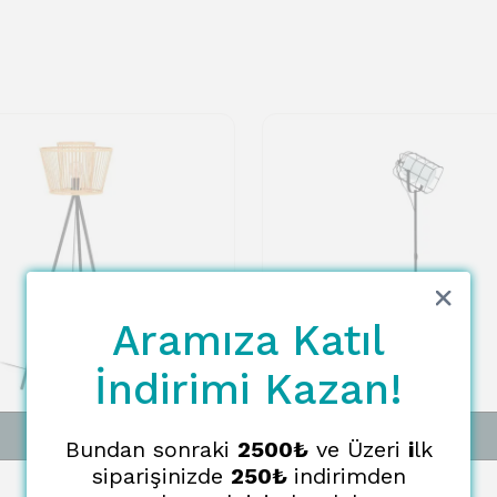
Aramıza Katıl
İndirimi Kazan!
SEPETE EKLE
SEPETE EKLE
Bundan sonraki
2500₺
ve Üzeri
i
lk
siparişinizde
250₺
indirimden
EGLO