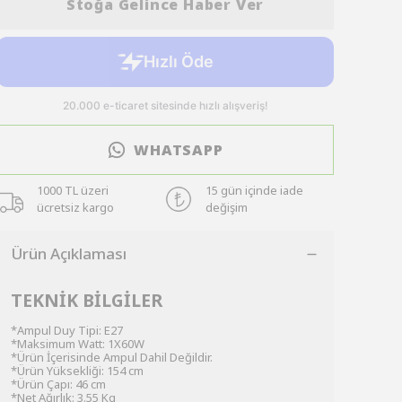
Stoğa Gelince Haber Ver
WHATSAPP
1000 TL üzeri
15 gün içinde iade
ücretsiz kargo
değişim
Ürün Açıklaması
TEKNİK BİLGİLER
*Ampul Duy Tipi: E27
*Maksimum Watt: 1X60W
*Ürün İçerisinde Ampul Dahil Değildir.
*Ürün Yüksekliği: 154 cm
*Ürün Çapı: 46 cm
*Net Ağırlık: 3.55 Kg