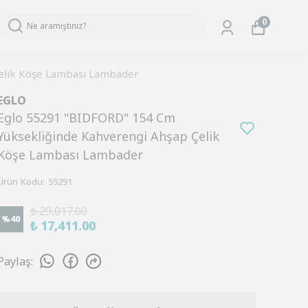
0
elik Köşe Lambası Lambader
EGLO
Eglo 55291 "BIDFORD" 154 Cm
Yüksekliğinde Kahverengi Ahşap Çelik
Köşe Lambası Lambader
Ürün Kodu
:
55291
₺ 29,017.00
%
40
₺ 17,411.00
Paylaş
: