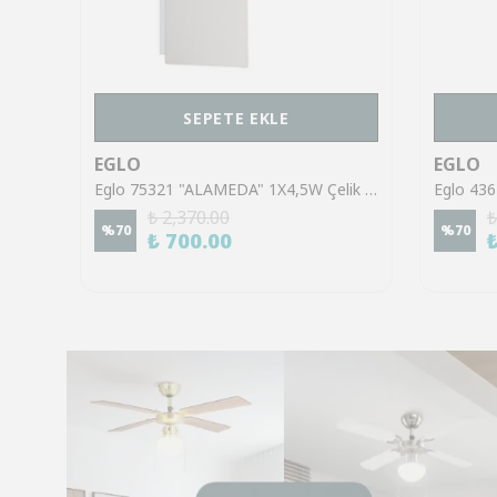
SEPETE EKLE
EGLO
EGLO
Eglo 43553 "GILTSPUR" Çelik Siyah Tavan Armatürü
Eglo 75321 "ALAMEDA" 1X4,5W Çelik Nikel Mat Sıva Üstü Spot
₺ 2,370.00
₺
%
70
%
70
₺ 700.00