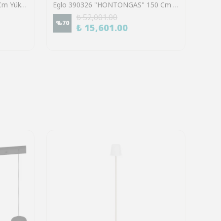
Eglo 43356 "BITTAMS" 148.5 Cm Yüksekliğinde Siyah Çelik Köşe Lambası Lambader
Eglo 390326 "HONTONGAS" 150 Cm Yüksekliğinde Ahşap, Çelik Köşe Lambası Lambader
₺ 52,001.00
%
70
%
70
₺ 15,601.00