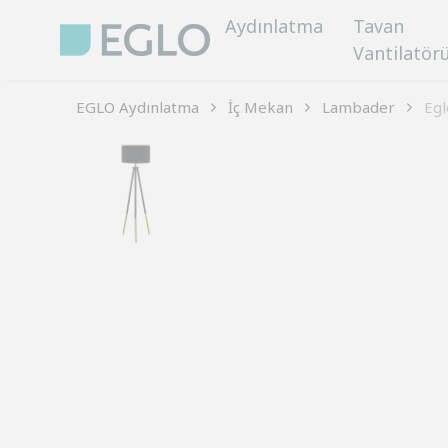
Aydınlatma
Tavan
Vantilatör
EGLO Aydınlatma
İç Mekan
Lambader
Egl