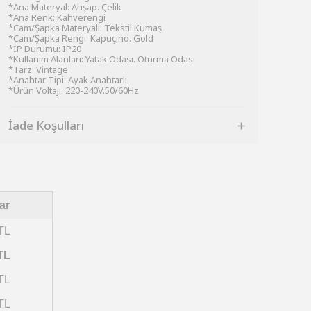
*Ana Materyal: Ahşap. Çelik
*Ana Renk: Kahverengi
*Cam/Şapka Materyali: Tekstil Kumaş
*Cam/Şapka Rengi: Kapuçino. Gold
*IP Durumu: IP20
*Kullanım Alanları: Yatak Odası. Oturma Odası
*Tarz: Vintage
*Anahtar Tipi: Ayak Anahtarlı
*Ürün Voltajı: 220-240V.50/60Hz
İade Koşulları
ar
TL
TL
TL
TL