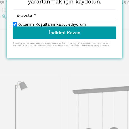
yararlanmak için kaydolun.
Eglo 43855 "HYKEHAM" 129,5 Cm Yüksekliğinde Çelik Köşe Lambası Lambader
 19,965.00
₺ 9,125.00
%
50
₺ 9,983.00
₺ 4,563.00
Kullanım Koşullarını kabul ediyorum
İndirimi Kazan
E-posta adresinizi girerek pazarlama ve tanıtım ile ilgili iletişim almayı kabul
edersiniz ve Gizlilik Politikamızı okuduğunuzu ve kabul ettiğinizi onaylarsınız.