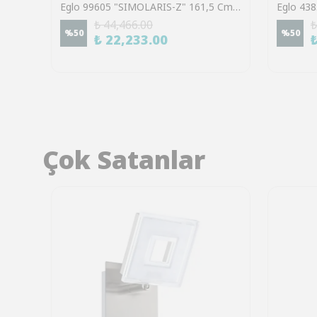
Eglo 901978 "CONIVARINO" 170 Cm Yüksekliğinde Beyaz Çelik Dokunmatik Köşe Lambası Lambader
Eglo 99605 "SIMOLARIS-Z" 161,5 Cm Yüksekliğinde Alüminyum, Çelik Köşe Lambası Lambader RGB
₺ 44,466.00
₺
%
50
%
50
₺ 22,233.00
Çok Satanlar