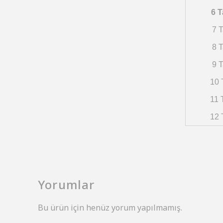
6 T
7 T
8 T
9 T
10 
11 
12 
Yorumlar
Bu ürün için henüz yorum yapılmamış.