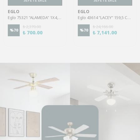
SEPETE EKLE
SEPETE EKLE
EGLO
EGLO
Eglo 75321 "ALAMEDA" 1X4,5W Çelik Nikel Mat Sıva Üstü Spot
Eglo 43614 "LACEY" 159,5 Cm Yüksekliğinde Çelik, Ahşap Köşe Lambası Lambader
₺ 2,370.00
₺ 24,166.00
%
70
%
70
₺ 700.00
₺ 7,141.00