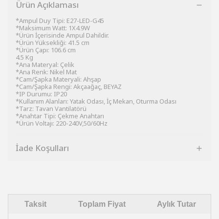
Ürün Açıklaması
*Ampul Duy Tipi: E27-LED-G45
*Maksimum Watt: 1X4.9W
*Ürün İçerisinde Ampul Dahildir.
*Ürün Yüksekliği: 41.5 cm
*Ürün Çapı: 106.6 cm
4.5 Kg
*Ana Materyal: Çelik
*Ana Renk: Nikel Mat
*Cam/Şapka Materyali: Ahşap
*Cam/Şapka Rengi: Akçaağaç, BEYAZ
*IP Durumu: IP20
*Kullanım Alanları: Yatak Odası, İç Mekan, Oturma Odası
*Tarz: Tavan Vantilatörü
*Anahtar Tipi: Çekme Anahtarı
*Ürün Voltajı: 220-240V,50/60Hz
İade Koşulları
Taksit
Toplam Fiyat
Aylık Tutar