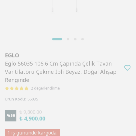
EGLO
Eglo 56035 106,6 Cm Çapında Çelik Tavan
Vantilatörü Çekme İpli Beyaz, Doğal Ahşap
Renginde
2 değerlendirme
Ürün Kodu
:
56035
₺ 9,800.00
%
50
₺ 4,900.00
1 iş gününde kargoda.