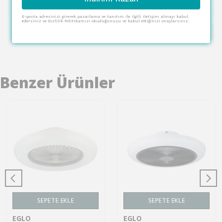
E-posta adresinizi girerek pazarlama ve tanıtım ile ilgili iletişim almayı kabul
edersiniz ve Gizlilik Politikamızı okuduğunuzu ve kabul ettiğinizi onaylarsınız.
1
Benzer Ürünler
SEPETE EKLE
SEPETE EKLE
EGLO
EGLO