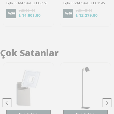
Eglo 35144 "SAYULITA-L" 55 Cm Çapında Abs Tavan Vantilatörü Ac Motor
Eglo 35234 "SAYULITA 1" 46 Cm Çapında Abs Tavan Vantilatörü
₺ 28,001.00
₺ 20,465.00
%
50
%
40
₺ 14,001.00
₺ 12,279.00
Çok Satanlar