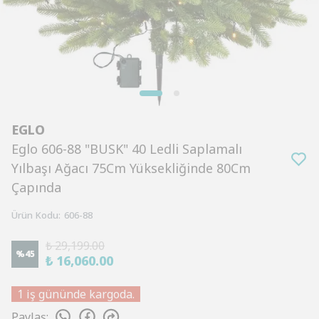
EGLO
Eglo 606-88 "BUSK" 40 Ledli Saplamalı
Yılbaşı Ağacı 75Cm Yüksekliğinde 80Cm
Çapında
Ürün Kodu
:
606-88
₺ 29,199.00
%
45
₺ 16,060.00
1 iş gününde kargoda.
Paylaş
: