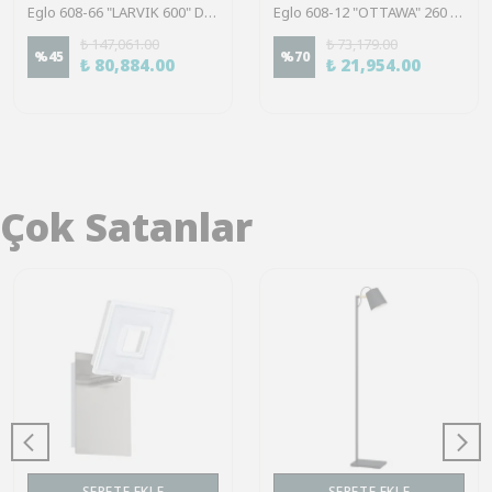
Eglo 608-66 "LARVIK 600" Dekoratif Yılbaşı Işıklı Çam Ağacı 210Cm Yüksekliğinde 136Cm Çapında 2088 Dal
Eglo 608-12 "OTTAWA" 260 Ledli Dekoratif Yılbaşı Işıklı Beyaz Çam Ağacı 210Cm Yüksekliğinde 120Cm Çapında
₺ 147,061.00
₺ 73,179.00
%
45
%
70
₺ 80,884.00
₺ 21,954.00
Çok Satanlar
SEPETE EKLE
SEPETE EKLE