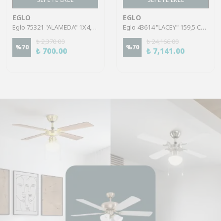
EGLO
EGLO
Eglo 75321 "ALAMEDA" 1X4,5W Çelik Nikel Mat Sıva Üstü Spot
Eglo 43614 "LACEY" 159,5 Cm Yüksekliğinde Çelik, Ahşap Köşe Lambası Lambader
₺ 2,370.00
₺ 24,166.00
%
70
%
70
₺ 700.00
₺ 7,141.00