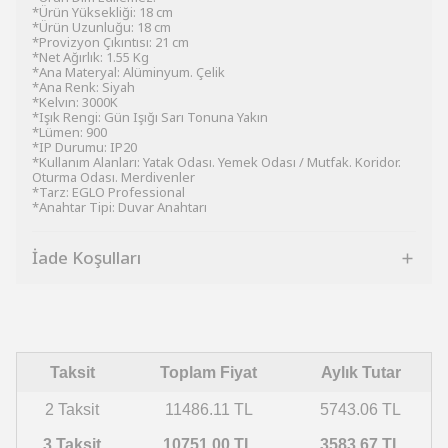
*Ürün Yüksekliği: 18 cm
*Ürün Uzunluğu: 18 cm
*Provizyon Çıkıntısı: 21 cm
*Net Ağırlık: 1.55 Kg
*Ana Materyal: Alüminyum. Çelik
*Ana Renk: Siyah
*Kelvın: 3000K
*Işık Rengi: Gün Işığı Sarı Tonuna Yakın
*Lümen: 900
*IP Durumu: IP20
*Kullanım Alanları: Yatak Odası. Yemek Odası / Mutfak. Koridor.
Oturma Odası. Merdivenler
*Tarz: EGLO Professional
*Anahtar Tipi: Duvar Anahtarı
İade Koşulları
Taksit
Toplam Fiyat
Aylık Tutar
2 Taksit
11486.11 TL
5743.06 TL
3 Taksit
10751.00 TL
3583.67 TL