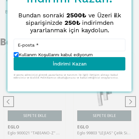
Bu ürün için henüz yorum yapılmamış.
Bundan sonraki
2500₺
ve Üzeri
i
lk
siparişinizde
250₺
indirimden
yararlanmak için kaydolun.
Benzer Ürünler
Kullanım Koşullarını kabul ediyorum
İndirimi Kazan
E-posta adresinizi girerek pazarlama ve tanıtım ile ilgili iletişim almayı kabul
edersiniz ve Gizlilik Politikamızı okuduğunuzu ve kabul ettiğinizi onaylarsınız.
SEPETE EKLE
SEPETE EKLE
EGLO
EGLO
Eglo 900021 "TABIANO-Z" Çelik Krom Duvar Aplik Ip44 RGB
Eglo 99803 "LEJIAS" Çelik Siyah Duvar Aplik