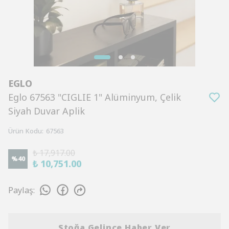
EGLO
Eglo 67563 "CIGLIE 1" Alüminyum, Çelik
Siyah Duvar Aplik
Ürün Kodu
:
67563
₺ 17,917.00
%
40
₺ 10,751.00
Paylaş
:
Stoğa Gelince Haber Ver