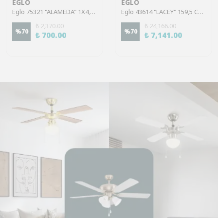
EGLO
EGLO
Eglo 75321 "ALAMEDA" 1X4,5W Çelik Nikel Mat Sıva Üstü Spot
Eglo 43614 "LACEY" 159,5 Cm Yüksekliğinde Çelik, Ahşap Köşe Lambası Lambader
₺ 2,370.00
₺ 24,166.00
%
70
%
70
₺ 700.00
₺ 7,141.00