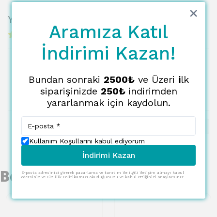
Yorumlar
Aramıza Katıl
1 değerlendirmeye göre
İndirimi Kazan!
10 Aralık 2025
Bundan sonraki
2500₺
ve Üzeri
i
lk
C.
A.
siparişinizde
250₺
indirimden
Satın Alınmış
yararlanmak için kaydolun.
1
Kullanım Koşullarını kabul ediyorum
İndirimi Kazan
Benzer Ürünler
E-posta adresinizi girerek pazarlama ve tanıtım ile ilgili iletişim almayı kabul
edersiniz ve Gizlilik Politikamızı okuduğunuzu ve kabul ettiğinizi onaylarsınız.