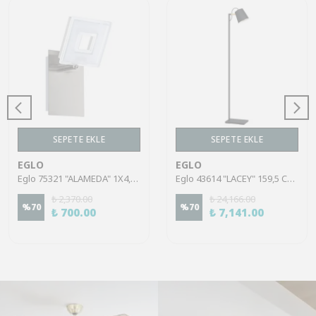
SEPETE EKLE
SEPETE EKLE
EGLO
EGLO
Eglo 75321 "ALAMEDA" 1X4,5W Çelik Nikel Mat Sıva Üstü Spot
Eglo 43614 "LACEY" 159,5 Cm Yüksekliğinde Çelik, Ahşap Köşe Lambası Lambader
₺ 2,370.00
₺ 24,166.00
%
70
%
70
₺ 700.00
₺ 7,141.00