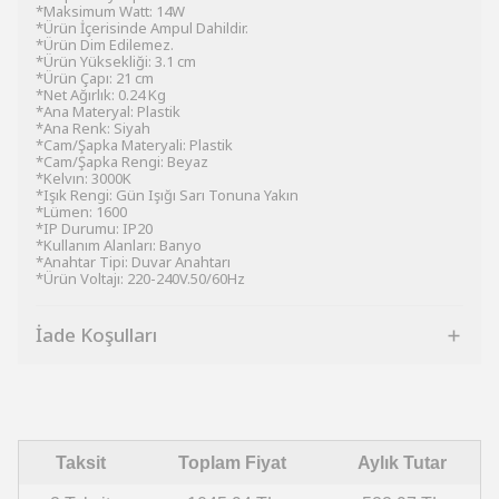
*Maksimum Watt: 14W
*Ürün İçerisinde Ampul Dahildir.
*Ürün Dim Edilemez.
*Ürün Yüksekliği: 3.1 cm
*Ürün Çapı: 21 cm
*Net Ağırlık: 0.24 Kg
*Ana Materyal: Plastik
*Ana Renk: Siyah
*Cam/Şapka Materyali: Plastik
*Cam/Şapka Rengi: Beyaz
*Kelvın: 3000K
*Işık Rengi: Gün Işığı Sarı Tonuna Yakın
*Lümen: 1600
*IP Durumu: IP20
*Kullanım Alanları: Banyo
*Anahtar Tipi: Duvar Anahtarı
*Ürün Voltajı: 220-240V.50/60Hz
İade Koşulları
Taksit
Toplam Fiyat
Aylık Tutar