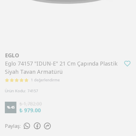
EGLO
Eglo 74157 "IDUN-E" 21 Cm Çapında Plastik
Siyah Tavan Armatürü
1 değerlendirme
Ürün Kodu
:
74157
₺ 1,782.00
%
45
₺ 979.00
Paylaş
: