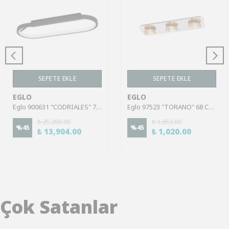
SEPETE EKLE
SEPETE EKLE
EGLO
EGLO
Eglo 900631 "CODRIALES" 79 Cm Uzunluğunda Alüminyum Siyah Tavan Armatürü
Eglo 97523 "TORANO" 68 Cm Uzunluğunda Çelik Krom, Gold Tavan Armatürü
₺ 25,280.00
₺ 1,853.00
%
45
%
45
₺ 13,904.00
₺ 1,020.00
Çok Satanlar