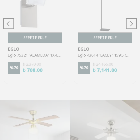
SEPETE EKLE
SEPETE EKLE
EGLO
EGLO
Eglo 75321 "ALAMEDA" 1X4,5W Çelik Nikel Mat Sıva Üstü Spot
Eglo 43614 "LACEY" 159,5 Cm Yüksekliğinde Çelik, Ahşap Köşe Lambası Lambader
₺ 2,370.00
₺ 24,166.00
%
70
%
70
₺ 700.00
₺ 7,141.00