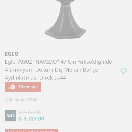
EGLO
Eglo 79302 "NAVEDO" 47 Cm Yüksekliğinde
Alüminyum Döküm Dış Mekan Bahçe
Aydınlatması Direk Ip44
Tükeniyor
Ürün Kodu
:
79302
₺ 7,454.00
%
50
₺ 3,727.00