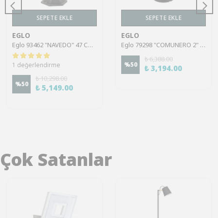
SEPETE EKLE
SEPETE EKLE
EGLO
EGLO
Eglo 93462 "NAVEDO" 47 Cm Yüksekliğinde Alüminyum Döküm Dış Mekan Bahçe Aydınlatması Direk Ip44
Eglo 79298 "COMUNERO 2" 30 Cm Yüksekliğinde Alüminyum Döküm Dış Mekan Bahçe Aydınlatması Direk Ip44
₺ 6,388.00
%
50
1 değerlendirme
₺ 3,194.00
₺ 10,298.00
%
50
₺ 5,149.00
Çok Satanlar