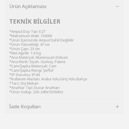
Ürün Açıklaması
TEKNİK BİLGİLER
*Ampul Duy Tipi: E27
*Maksimum Watt: 1X60W
*Ürün İçerisinde Ampul Dahil Değildir.
*Ürün Yüksekliği: 47 cm
*Ürün Çapı: 23 cm
*Net Ağırlık: 1.6 Kg
*Ana Materyal: Alüminyum Döküm
*Ana Renk: Siyah. Gümüş. Patine
*Cam/Şapka Materyali: Cam
*Cam/Şapka Rengi: Şeffaf
*IP Durumu: IP44
*Kullanım Alanları: Araba Yolu.Giriş Yolu.Bahçe
*Tarz: Dış Mekan
*Anahtar Tipi: Duvar Anahtarı
*Ürün Voltajı: 220-240V.50/60Hz
İade Koşulları