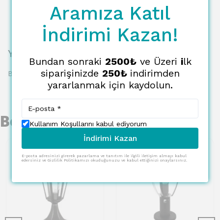
Aramıza Katıl
İndirimi Kazan!
Yorumlar
Bundan sonraki
2500₺
ve Üzeri
i
lk
siparişinizde
250₺
indirimden
Bu ürün için henüz yorum yapılmamış.
yararlanmak için kaydolun.
Benzer Ürünler
Kullanım Koşullarını kabul ediyorum
İndirimi Kazan
E-posta adresinizi girerek pazarlama ve tanıtım ile ilgili iletişim almayı kabul
edersiniz ve Gizlilik Politikamızı okuduğunuzu ve kabul ettiğinizi onaylarsınız.