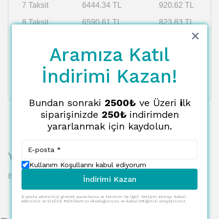
7 Taksit
6444.34 TL
920.62 TL
8 Taksit
6590.61 TL
823.83 TL
9 Taksit
6743.67 TL
749.30 TL
Aramıza Katıl
10 Taksit
6904.01 TL
690.40 TL
İndirimi Kazan!
11 Taksit
7072.15 TL
642.92 TL
12 Taksit
7248.70 TL
604.06 TL
Bundan sonraki
2500₺
ve Üzeri
i
lk
siparişinizde
250₺
indirimden
yararlanmak için kaydolun.
Yorumlar
Kullanım Koşullarını kabul ediyorum
Bu ürün için henüz yorum yapılmamış.
İndirimi Kazan
E-posta adresinizi girerek pazarlama ve tanıtım ile ilgili iletişim almayı kabul
edersiniz ve Gizlilik Politikamızı okuduğunuzu ve kabul ettiğinizi onaylarsınız.