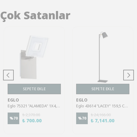
Çok Satanlar
SEPETE EKLE
SEPETE EKLE
EGLO
EGLO
Eglo 75321 "ALAMEDA" 1X4,5W Çelik Nikel Mat Sıva Üstü Spot
Eglo 43614 "LACEY" 159,5 Cm Yüksekliğinde Çelik, Ahşap Köşe Lambası Lambader
₺ 2,370.00
₺ 24,166.00
%
70
%
70
₺ 700.00
₺ 7,141.00