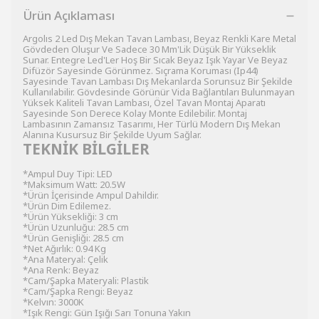
Ürün Açıklaması
Argolıs 2 Led Dış Mekan Tavan Lambası, Beyaz Renkli Kare Metal
Gövdeden Oluşur Ve Sadece 30 Mm'Lik Düşük Bir Yükseklik
Sunar. Entegre Led'Ler Hoş Bir Sıcak Beyaz Işık Yayar Ve Beyaz
Difüzör Sayesinde Görünmez. Sıçrama Koruması (Ip44)
Sayesinde Tavan Lambası Dış Mekanlarda Sorunsuz Bir Şekilde
Kullanılabilir. Gövdesinde Görünür Vida Bağlantıları Bulunmayan
Yüksek Kaliteli Tavan Lambası, Özel Tavan Montaj Aparatı
Sayesinde Son Derece Kolay Monte Edilebilir. Montaj
Lambasının Zamansız Tasarımı, Her Türlü Modern Dış Mekan
Alanına Kusursuz Bir Şekilde Uyum Sağlar.
TEKNİK BİLGİLER
*Ampul Duy Tipi: LED
*Maksimum Watt: 20.5W
*Ürün İçerisinde Ampul Dahildir.
*Ürün Dim Edilemez.
*Ürün Yüksekliği: 3 cm
*Ürün Uzunluğu: 28.5 cm
*Ürün Genişliği: 28.5 cm
*Net Ağırlık: 0.94 Kg
*Ana Materyal: Çelik
*Ana Renk: Beyaz
*Cam/Şapka Materyali: Plastik
*Cam/Şapka Rengi: Beyaz
*Kelvın: 3000K
*Işık Rengi: Gün Işığı Sarı Tonuna Yakın