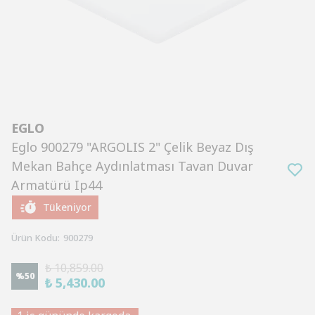
EGLO
Eglo 900279 "ARGOLIS 2" Çelik Beyaz Dış
Mekan Bahçe Aydınlatması Tavan Duvar
Armatürü Ip44
Tükeniyor
Ürün Kodu
:
900279
₺ 10,859.00
%
50
₺ 5,430.00