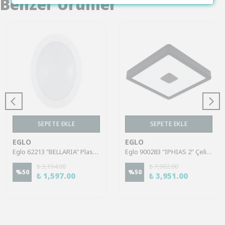
Benzer Ürünler
SEPETE EKLE
SEPETE EKLE
EGLO
EGLO
Eglo 62213 "BELLARIA" Plastik Beyaz Dış Mekan Bahçe Aydınlatması Tavan Duvar Armatürü Ip66
Eglo 900283 "IPHIAS 2" Çelik Siyah Dış Mekan Bahçe Aydınlatması Tavan Duvar Armatürü Ip44
₺ 3,194.00
₺ 7,902.00
%
50
%
50
₺ 1,597.00
₺ 3,951.00