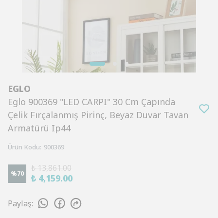
EGLO
Eglo 900369 "LED CARPI" 30 Cm Çapında
Çelik Fırçalanmış Pirinç, Beyaz Duvar Tavan
Armatürü Ip44
Ürün Kodu
:
900369
₺ 13,861.00
%
70
₺ 4,159.00
Paylaş
: