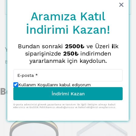
12 Taksit
5552.00 TL
462.67 TL
Aramıza Katıl
İndirimi Kazan!
Bundan sonraki
2500₺
ve Üzeri
i
lk
Yorumlar
siparişinizde
250₺
indirimden
yararlanmak için kaydolun.
Bu ürün için henüz yorum yapılmamış.
Kullanım Koşullarını kabul ediyorum
Benzer Ürünler
İndirimi Kazan
E-posta adresinizi girerek pazarlama ve tanıtım ile ilgili iletişim almayı kabul
edersiniz ve Gizlilik Politikamızı okuduğunuzu ve kabul ettiğinizi onaylarsınız.