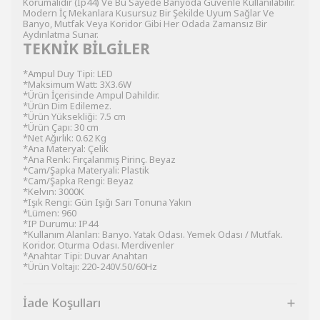
Korumalıdır (Ip44) Ve Bu Sayede Banyoda Güvenle Kullanılabilir.
Modern İç Mekanlara Kusursuz Bir Şekilde Uyum Sağlar Ve
Banyo, Mutfak Veya Koridor Gibi Her Odada Zamansız Bir
Aydınlatma Sunar.
TEKNİK BİLGİLER
*Ampul Duy Tipi: LED
*Maksimum Watt: 3X3.6W
*Ürün İçerisinde Ampul Dahildir.
*Ürün Dim Edilemez.
*Ürün Yüksekliği: 7.5 cm
*Ürün Çapı: 30 cm
*Net Ağırlık: 0.62 Kg
*Ana Materyal: Çelik
*Ana Renk: Fırçalanmış Pirinç. Beyaz
*Cam/Şapka Materyali: Plastik
*Cam/Şapka Rengi: Beyaz
*Kelvın: 3000K
*Işık Rengi: Gün Işığı Sarı Tonuna Yakın
*Lümen: 960
*IP Durumu: IP44
*Kullanım Alanları: Banyo. Yatak Odası. Yemek Odası / Mutfak.
Koridor. Oturma Odası. Merdivenler
*Anahtar Tipi: Duvar Anahtarı
*Ürün Voltajı: 220-240V.50/60Hz
İade Koşulları