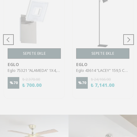
SEPETE EKLE
SEPETE EKLE
EGLO
EGLO
Eglo 75321 "ALAMEDA" 1X4,5W Çelik Nikel Mat Sıva Üstü Spot
Eglo 43614 "LACEY" 159,5 Cm Yüksekliğinde Çelik, Ahşap Köşe Lambası Lambader
₺ 2,370.00
₺ 24,166.00
%
70
%
70
₺ 700.00
₺ 7,141.00