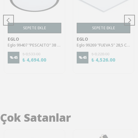
SEPETE EKLE
SEPETE EKLE
EGLO
EGLO
Eglo 99407 "PESCAITO" 38 Cm Çapında Çelik Siyah Duvar Tavan Armatürü
Eglo 99269 "FUEVA 5" 28,5 Cm Uzunluğunda Çelik Krom Tavan Armatürü Ip44
₺ 8,533.00
₺ 8,228.00
%
45
%
45
₺ 4,694.00
₺ 4,526.00
Çok Satanlar