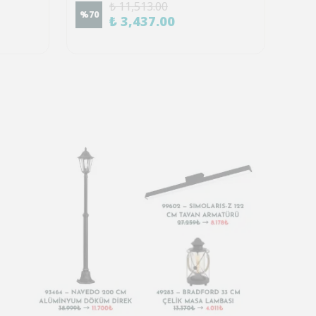
₺ 11,513.00
%
70
%
70
₺ 3,437.00