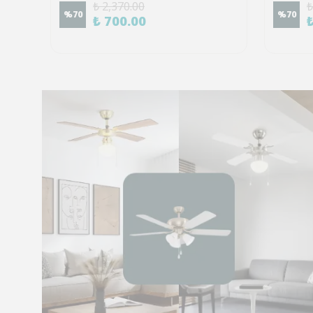
₺ 2,370.00
₺
%
70
%
70
₺ 700.00