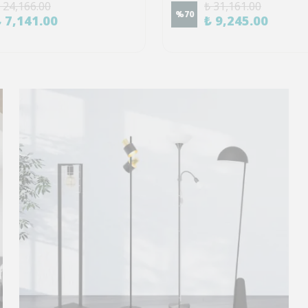
 24,166.00
₺ 31,161.00
%
70
₺ 7,141.00
₺ 9,245.00