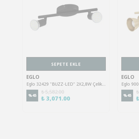
SEPETE EKLE
EGLO
EGLO
Eglo 98111 "TOWNSHEND 3" 1X10W Ahşap, Çelik Kahverengi, Siyah Sıva Üstü Spot
Eglo 32429 "BUZZ-LED" 2X2,8W Çelik Siyah Sıva Üstü Spot
₺ 5,582.00
₺
%
45
%
45
₺ 3,071.00