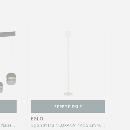
SEPETE EKLE
EGLO
EGL
Eglo 39921 "SINSIGA" 150 Cm Yüksekliğinde Çelik Siyah Sarkıt Avize
Eglo 901112 "FIORANA" 140,5 Cm Yüksekliğinde Çelik Köşe Lambası Lambader