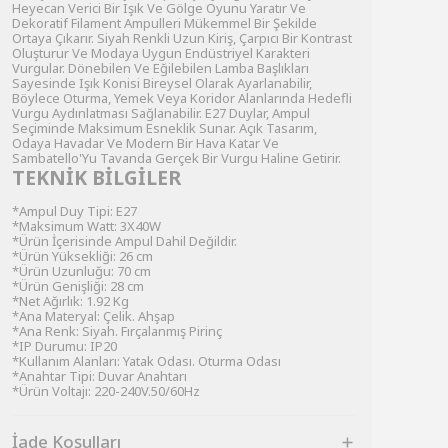
Heyecan Verici Bir Işık Ve Gölge Oyunu Yaratır Ve
Dekoratif Filament Ampulleri Mükemmel Bir Şekilde
Ortaya Çıkarır. Siyah Renkli Uzun Kiriş, Çarpıcı Bir Kontrast
Oluşturur Ve Modaya Uygun Endüstriyel Karakteri
Vurgular. Dönebilen Ve Eğilebilen Lamba Başlıkları
Sayesinde Işık Konisi Bireysel Olarak Ayarlanabilir,
Böylece Oturma, Yemek Veya Koridor Alanlarında Hedefli
Vurgu Aydınlatması Sağlanabilir. E27 Duylar, Ampul
Seçiminde Maksimum Esneklik Sunar. Açık Tasarım,
Odaya Havadar Ve Modern Bir Hava Katar Ve
Sambatello'Yu Tavanda Gerçek Bir Vurgu Haline Getirir.
TEKNİK BİLGİLER
*Ampul Duy Tipi: E27
*Maksimum Watt: 3X40W
*Ürün İçerisinde Ampul Dahil Değildir.
*Ürün Yüksekliği: 26 cm
*Ürün Uzunluğu: 70 cm
*Ürün Genişliği: 28 cm
*Net Ağırlık: 1.92 Kg
*Ana Materyal: Çelik. Ahşap
*Ana Renk: Siyah. Fırçalanmış Pirinç
*IP Durumu: IP20
*Kullanım Alanları: Yatak Odası. Oturma Odası
*Anahtar Tipi: Duvar Anahtarı
*Ürün Voltajı: 220-240V.50/60Hz
İade Koşulları