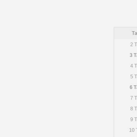
Ta
2 T
3 T
4 T
5 T
6 T
7 T
8 T
9 T
10 