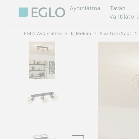
Aydınlatma
Tavan
Vantilatör
EGLO Aydınlatma
İç Mekan
Sıva Üstü Spot