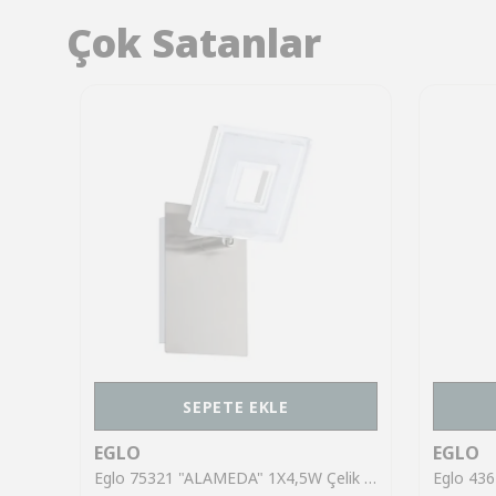
Çok Satanlar
SEPETE EKLE
EGLO
EGLO
Eglo 43553 "GILTSPUR" Çelik Siyah Tavan Armatürü
Eglo 75321 "ALAMEDA" 1X4,5W Çelik Nikel Mat Sıva Üstü Spot