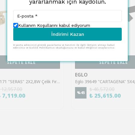
yararlanmak için kaydolun.
Kullanım Koşullarını kabul ediyorum
İndirimi Kazan
E-posta adresinizi girerek pazarlama ve tanıtım ile ilgili iletişim almayı kabul
edersiniz ve Gizlilik Politikamızı okuduğunuzu ve kabul ettiğinizi onaylarsınız.
SEPETE EKLE
SEPETE EKLE
EGLO
Eglo 900171 "SERAS" 2X2,8W Çelik Fırçalanmış Pirinç, Gold Sıva Üstü Spot
 12,957.00
₺ 46,572.00
%
45
₺ 7,119.00
₺ 25,615.00