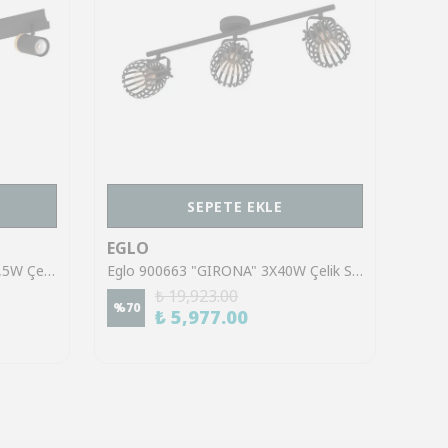
SEPETE EKLE
EGLO
EGL
Eglo 39649 "CARTAGENA" 5X4,5W Çelik, Ahşap Siyah, Kahverengi Sıva Üstü Spot
Eglo 900663 "GIRONA" 3X40W Çelik Siyah, Fırçalanmış Pirinç Sıva Üstü Spot
₺ 19,923.00
%
70
%
45
₺ 5,977.00