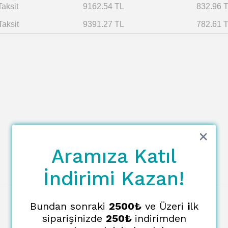
Taksit
9162.54 TL
832.96 
Taksit
9391.27 TL
782.61 
Aramıza Katıl
İndirimi Kazan!
Bundan sonraki
2500₺
ve Üzeri
i
lk
siparişinizde
250₺
indirimden