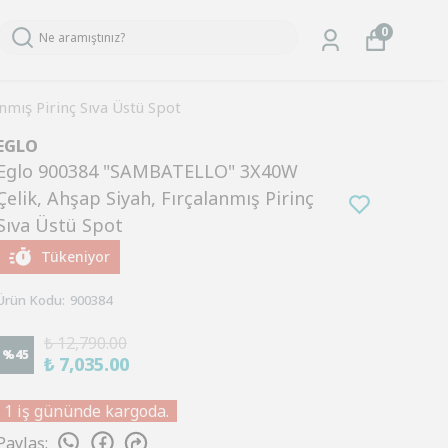
0
mış Pirinç Sıva Üstü Spot
EGLO
Eglo 900384 "SAMBATELLO" 3X40W
Çelik, Ahşap Siyah, Fırçalanmış Pirinç
Sıva Üstü Spot
Tükeniyor
Ürün Kodu
:
900384
₺ 12,790.00
%
45
₺ 7,035.00
1 iş gününde kargoda.
Paylaş
: