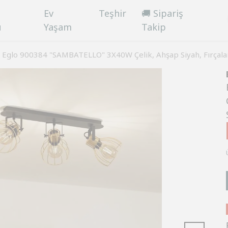
Ev
Teşhir
🚚 Sipariş
ü
Yaşam
Takip
Eglo 900384 "SAMBATELLO" 3X40W Çelik, Ahşap Siyah, Fırçalan