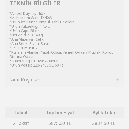
TEKNİK BİLGİLER
*Ampul Duy Tipi: E27
*Maksimum Watt: 1X40W
*Ürün İçerisinde Ampul Dahil Değildir.
*Ürün Yüksekliği: 17.5 cm
*Ürün Çapı: 28 cm
*Net Ağırlık: 0.94 Kg
*Ana Materyal: Çelik
*Ana Renk: Siyah. Bakır
*IP Durumu: IP20
*Kullanım Alanları: Yatak Odası. Yemek Odası / Mutfak. Koridor.
Oturma Odası
*Anahtar Tipi: Duvar Anahtarı
*Ürün Voltajı: 220-240V.50/60Hz
İade Koşulları
Taksit
Toplam Fiyat
Aylık Tutar
2 Taksit
5875.00 TL
2937.50 TL