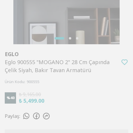
EGLO
Eglo 900555 "MOGANO 2" 28 Cm Çapında
Çelik Siyah, Bakır Tavan Armatürü
Ürün Kodu
:
900555
₺ 9,165.00
%
40
₺ 5,499.00
Paylaş
: