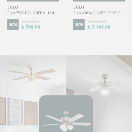
EGLO
EGLO
Eglo 75321 "ALAMEDA" 1X4,5W Çelik Nikel Mat Sıva Üstü Spot
Eglo 43614 "LACEY" 159,5 Cm Yüksekliğinde Çelik, Ahşap Köşe Lambası Lambader
₺ 2,370.00
₺ 24,166.00
%
70
%
70
₺ 700.00
₺ 7,141.00