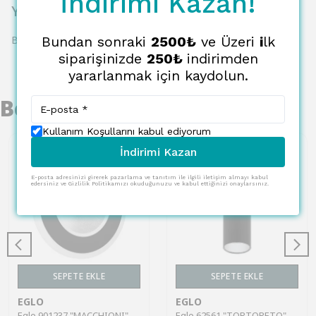
İndirimi Kazan!
Yorumlar
Bundan sonraki
2500₺
ve Üzeri
i
lk
Bu ürün için henüz yorum yapılmamış.
siparişinizde
250₺
indirimden
yararlanmak için kaydolun.
Benzer Ürünler
Kullanım Koşullarını kabul ediyorum
İndirimi Kazan
E-posta adresinizi girerek pazarlama ve tanıtım ile ilgili iletişim almayı kabul
edersiniz ve Gizlilik Politikamızı okuduğunuzu ve kabul ettiğinizi onaylarsınız.
SEPETE EKLE
SEPETE EKLE
EGLO
EGLO
Eglo 901237 "MACCHIONI" 20 Cm Çapında Çelik, Plastik Siyah, Beyaz Duvar Tavan Armatürü
Eglo 62561 "TORTORETO" 10 Cm Çapında Çelik Siyah Tavan Armatürü