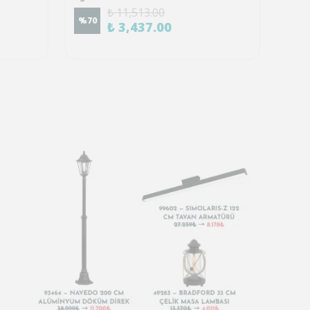
₺ 11,513.00
%
70
%
70
₺ 3,437.00