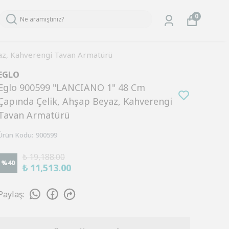
0
az, Kahverengi Tavan Armatürü
EGLO
Eglo 900599 "LANCIANO 1" 48 Cm
Çapında Çelik, Ahşap Beyaz, Kahverengi
Tavan Armatürü
Ürün Kodu
:
900599
₺ 19,188.00
%
40
₺ 11,513.00
Paylaş
: