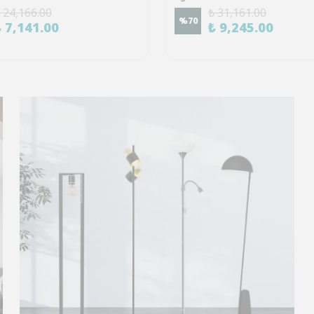
 24,166.00
₺ 31,161.00
%
70
₺ 7,141.00
₺ 9,245.00