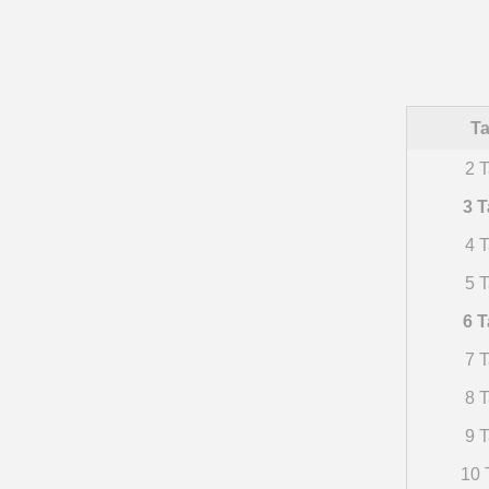
Ta
2 T
3 T
4 T
5 T
6 T
7 T
8 T
9 T
10 