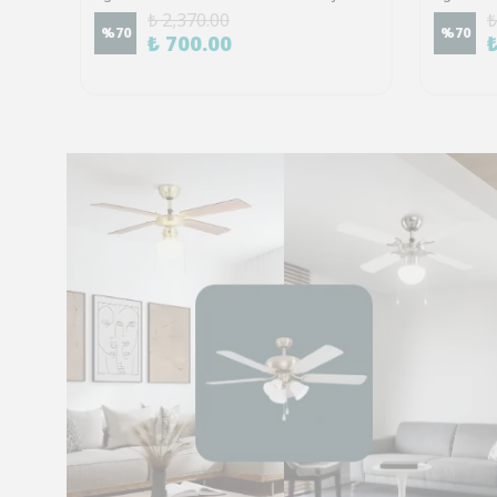
₺ 2,370.00
₺
%
70
%
70
₺ 700.00