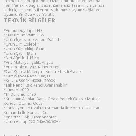
Teknolojisi Enerji Verimli, Uzun Ömürlüdür Ve Anında
Tam Parlaklık Sağlar. Sade, Zamansız Tasarımıyla Lamba,
Farklı İç Tasarım Stillerine Mükemmel Uyum Sağlar Ve
Uyumlu Bir Oda Hissi Yaratır.
TEKNİK BİLGİLER
*Ampul Duy Tipi: LED
*Maksimum Watt: 35W
*Ürün İçerisinde Ampul Dahildir.
*Ürün Dim Edilebilir.
*Ürün Yüksekliği: 8 cm
*Ürün Çapı: 48 cm
*Net Ağırlık: 1.15 Kg
*Ana Materyal: Çelik. Ahşap
*Ana Renk: Beyaz. Kahverengi
*Cam/Şapka Materyali: Kristal Efektli Plastik
*Cam/Şapka Rengi: Beyaz
*Kelvın: 3000K. 4000K. 5000K
*Işık Rengi: Işık Rengi Ayarlanabilir
*Lümen: 4000
*IP Durumu: IP20
*Kullanım Alanları: Yatak Odası. Yemek Odası / Mutfak.
Koridor. Oturma Odası
*Fonksiyonlar: Uzaktan Kumanda İle Kontrol. Uzaktan
Kumanda İle Kontrol. Cct
*Anahtar Tipi: Duvar Anahtarı
*Ürün Voltajı: 220-240V.50/60Hz