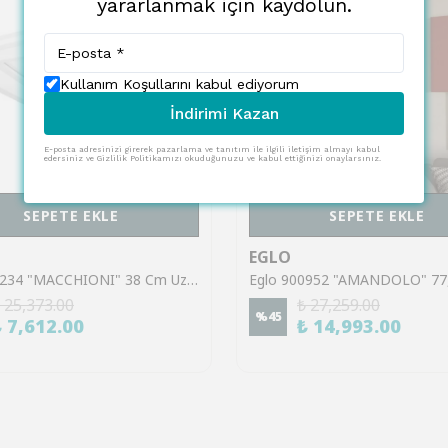
yararlanmak için kaydolun.
Kullanım Koşullarını kabul ediyorum
İndirimi Kazan
E-posta adresinizi girerek pazarlama ve tanıtım ile ilgili iletişim almayı kabul
edersiniz ve Gizlilik Politikamızı okuduğunuzu ve kabul ettiğinizi onaylarsınız.
SEPETE EKLE
SEPETE EKLE
EGLO
Eglo 901234 "MACCHIONI" 38 Cm Uzunluğunda Çelik, Plastik Beyaz Tavan Armatürü
 25,373.00
₺ 27,259.00
%
45
₺ 7,612.00
₺ 14,993.00