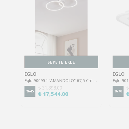
SEPETE EKLE
EGLO
EGLO
Eglo 902123 "VENTICELLO" Siyah Alüminyum Tavan Armatürü
Eglo 900954 "AMANDOLO" 67,5 Cm Uzunluğunda Alüminyum, Çelik Beyaz Tavan Armatürü RGB
₺ 31,898.00
₺
%
45
%
70
₺ 17,544.00