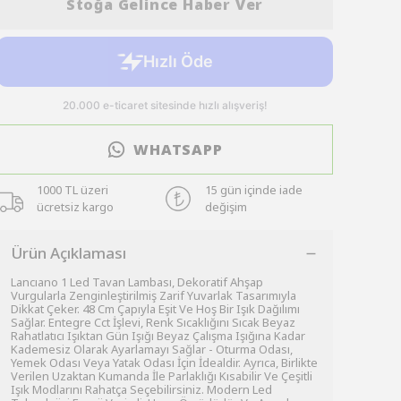
Stoğa Gelince Haber Ver
WHATSAPP
1000 TL üzeri
15 gün içinde iade
ücretsiz kargo
değişim
Ürün Açıklaması
Lancıano 1 Led Tavan Lambası, Dekoratif Ahşap
Vurgularla Zenginleştirilmiş Zarif Yuvarlak Tasarımıyla
Dikkat Çeker. 48 Cm Çapıyla Eşit Ve Hoş Bir Işık Dağılımı
Sağlar. Entegre Cct İşlevi, Renk Sıcaklığını Sıcak Beyaz
Rahatlatıcı Işıktan Gün Işığı Beyaz Çalışma Işığına Kadar
Kademesiz Olarak Ayarlamayı Sağlar - Oturma Odası,
Yemek Odası Veya Yatak Odası İçin İdealdir. Ayrıca, Birlikte
Verilen Uzaktan Kumanda İle Parlaklığı Kısabilir Ve Çeşitli
Işık Modlarını Rahatça Seçebilirsiniz. Modern Led