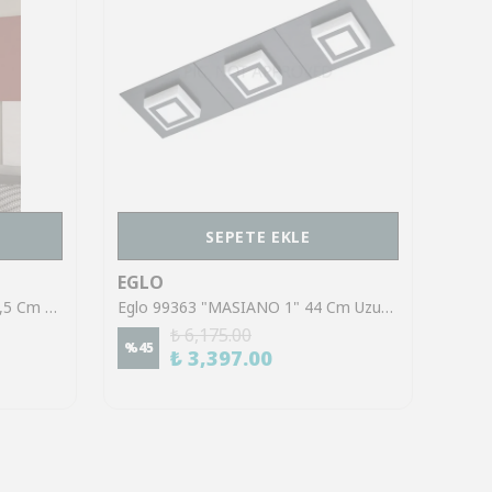
SEPETE EKLE
EGLO
EGL
Eglo 900952 "AMANDOLO" 77,5 Cm Uzunluğunda Alüminyum, Çelik Beyaz Tavan Armatürü RGB
Eglo 99363 "MASIANO 1" 44 Cm Uzunluğunda Alüminyum, Çelik Siyah Duvar Tavan Armatürü
₺ 6,175.00
%
45
%
70
₺ 3,397.00