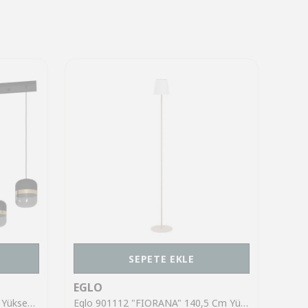
SEPETE EKLE
EGLO
EGL
Eglo 39921 "SINSIGA" 150 Cm Yüksekliğinde Çelik Siyah Sarkıt Avize
Eglo 901112 "FIORANA" 140,5 Cm Yüksekliğinde Çelik Köşe Lambası Lambader