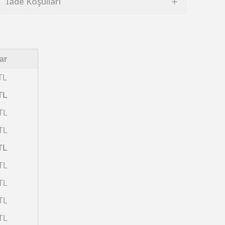
İade Koşulları
ar
TL
TL
TL
TL
TL
TL
TL
TL
TL