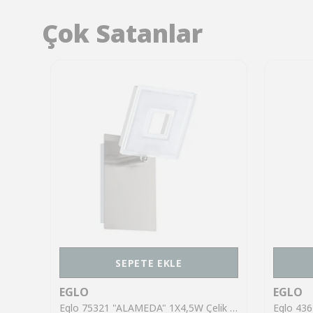
Çok Satanlar
SEPETE EKLE
EGLO
EGLO
Eglo 43553 "GILTSPUR" Çelik Siyah Tavan Armatürü
Eglo 75321 "ALAMEDA" 1X4,5W Çelik Nikel Mat Sıva Üstü Spot