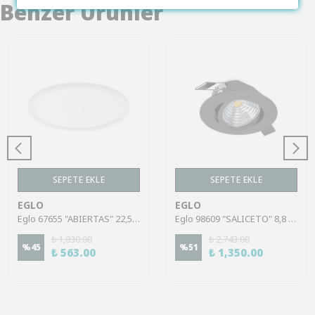
Benzer Ürünler
SEPETE EKLE
SEPETE EKLE
EGLO
EGLO
Eglo 67655 "ABIERTAS" 22,5 Cm Çapında Alüminyum Beyaz Sıva Altı Gömme Spot
Eglo 98609 "SALICETO" 8,8 Cm Çapında Alüminyum Siyah Sıva Altı Gömme Spot
₺ 1,030.00
₺ 2,743.00
%
45
%
51
₺ 563.00
₺ 1,350.00