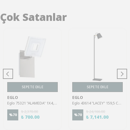
Çok Satanlar
SEPETE EKLE
SEPETE EKLE
EGLO
EGLO
Eglo 75321 "ALAMEDA" 1X4,5W Çelik Nikel Mat Sıva Üstü Spot
Eglo 43614 "LACEY" 159,5 Cm Yüksekliğinde Çelik, Ahşap Köşe Lambası Lambader
₺ 2,370.00
₺ 24,166.00
%
70
%
70
₺ 700.00
₺ 7,141.00