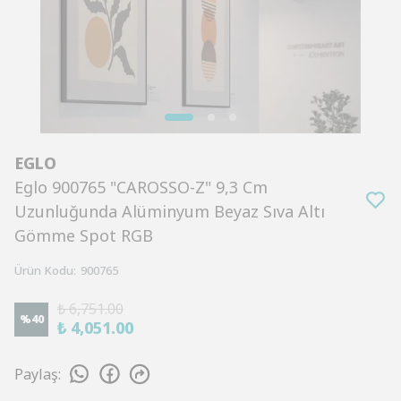
EGLO
Eglo 900765 "CAROSSO-Z" 9,3 Cm
Uzunluğunda Alüminyum Beyaz Sıva Altı
Gömme Spot RGB
Ürün Kodu
:
900765
₺ 6,751.00
%
40
₺ 4,051.00
Paylaş
: