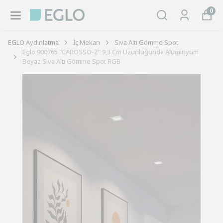
0
EGLO Aydınlatma
İç Mekan
Sıva Altı Gömme Spot
Eglo 900765 "CAROSSO-Z" 9,3 Cm Uzunluğunda Alüminyum
Beyaz Sıva Altı Gömme Spot RGB