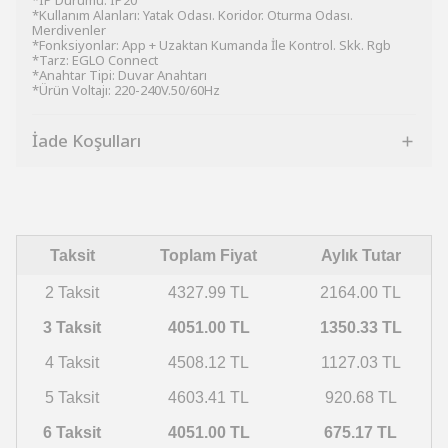
*IP Durumu: IP20
*Kullanım Alanları: Yatak Odası. Koridor. Oturma Odası.
Merdivenler
*Fonksiyonlar: App + Uzaktan Kumanda İle Kontrol. Skk. Rgb
*Tarz: EGLO Connect
*Anahtar Tipi: Duvar Anahtarı
*Ürün Voltajı: 220-240V.50/60Hz
İade Koşulları
Taksit
Toplam Fiyat
Aylık Tutar
2 Taksit
4327.99 TL
2164.00 TL
3 Taksit
4051.00 TL
1350.33 TL
4 Taksit
4508.12 TL
1127.03 TL
5 Taksit
4603.41 TL
920.68 TL
6 Taksit
4051.00 TL
675.17 TL