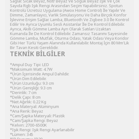
Sağlar. Sıcak Beyaz, Nötr Beyaz Ve Soğuk Beyaz Işık Ve Çok
Sayıda Rgb Işık Rengi Arasından Seçim Yapabilirsiniz. Spotun
Kontrolü Ücretsiz Uygulama (Awox Home Control) İle Yapılır Ve
Dimme, Zamanlayıcı, Varlık Simülasyonu Ve Daha Birçok Konfor
İşlevine Erişim Sağlar. Lamba, Bluetooth Ve Zigbee 3.0 İle Kontrol
Edilir Ve Ayrıca Uyumlu Sesli Asistanlar İle De Kontrol Edilebilir.
Ayrıca, Akıllı Gömme Lamba Ayrı Olarak Satılan Uzaktan
Kumanda İle De Kontrol Edilebilir. Zamansız Tasarımı Sayesinde
Gömme Lamba, Mutfak, Oturma Odası, Yatak Odası Veya Koridor
Gibi Her Türlü Yaşam Alanında Kullanılabilir. Montaj İçin 80 Mm'Lik
Bir Tavan Kesiti Gereklidir.
TEKNİK BİLGİLER
*Ampul Duy Tipi: LED
*Maksimum Watt: 4.7W
*Ürün İçerisinde Ampul Dahildir.
*Ürün Dim Edilebilir.
*Ürün Uzunluğu: 9.3 cm
*Ürün Genişliği: 9.3 cm
*Derinlik: 7 cm
*Delik Çapı: 8 cm
*Net Ağırlık: 0.22 Kg
*Ana Materyal: Alüminyum
*Ana Renk: Beyaz
*Cam/Şapka Materyali: Plastik
*Cam/Şapka Rengi: Beyaz
*Kelvın: 2700-6500K
*Işık Rengi: Işık Rengi Ayarlanabilir
*Lümen: 345