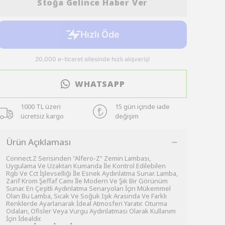
Stoğa Gelince Haber Ver
WHATSAPP
1000 TL üzeri
15 gün içinde iade
ücretsiz kargo
değişim
Ürün Açıklaması
Connect.Z Serisinden "Alfero-Z" Zemin Lambası,
Uygulama Ve Uzaktan Kumanda İle Kontrol Edilebilen
Rgb Ve Cct İşlevselliği İle Esnek Aydınlatma Sunar. Lamba,
Zarif Krom Şeffaf Camı İle Modern Ve Şık Bir Görünüm
Sunar. En Çeşitli Aydınlatma Senaryoları İçin Mükemmel
Olan Bu Lamba, Sıcak Ve Soğuk Işık Arasında Ve Farklı
Renklerde Ayarlanarak İdeal Atmosferi Yaratır. Oturma
Odaları, Ofisler Veya Vurgu Aydınlatması Olarak Kullanım
İçin İdealdir.