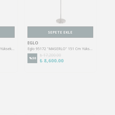
SEPETE EKLE
EGLO
EGL
Eglo 39947 "POTOSI" 187 Cm Yüksekliğinde Çelik Köşe Lambası Lambader
Eglo 95172 "MASERLO" 151 Cm Yüksekliğinde Çelik Köşe Lambası Lambader
₺ 17,200.00
%
50
%
50
₺ 8,600.00