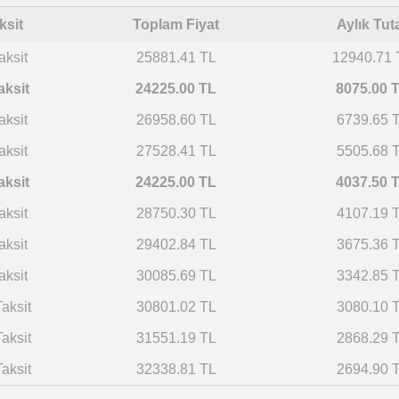
ksit
Toplam Fiyat
Aylık Tut
aksit
25881.41 TL
12940.71 
aksit
24225.00 TL
8075.00 
aksit
26958.60 TL
6739.65 
aksit
27528.41 TL
5505.68 
aksit
24225.00 TL
4037.50 
aksit
28750.30 TL
4107.19 
aksit
29402.84 TL
3675.36 
aksit
30085.69 TL
3342.85 
aksit
30801.02 TL
3080.10 
Taksit
31551.19 TL
2868.29 
aksit
32338.81 TL
2694.90 