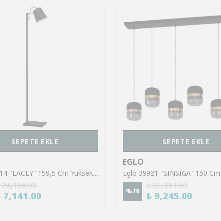
SEPETE EKLE
SEPETE EKLE
EGLO
Eglo 43614 "LACEY" 159,5 Cm Yüksekliğinde Çelik, Ahşap Köşe Lambası Lambader
 24,166.00
₺ 31,161.00
%
70
₺ 7,141.00
₺ 9,245.00