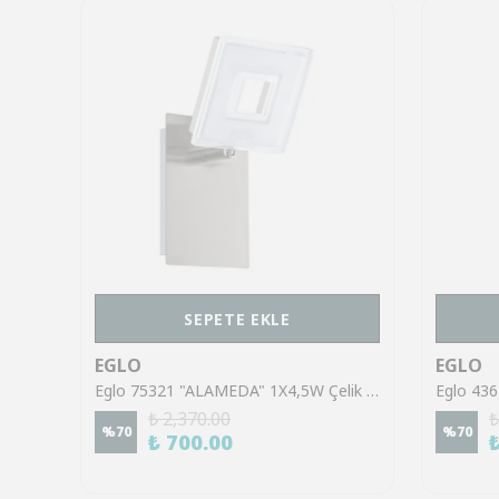
SEPETE EKLE
EGLO
EGLO
Eglo 43553 "GILTSPUR" Çelik Siyah Tavan Armatürü
Eglo 75321 "ALAMEDA" 1X4,5W Çelik Nikel Mat Sıva Üstü Spot
₺ 2,370.00
₺
%
70
%
70
₺ 700.00