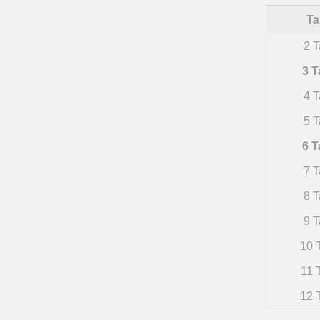
Ta
2 T
3 T
4 T
5 T
6 T
7 T
8 T
9 T
10 T
11 
12 T