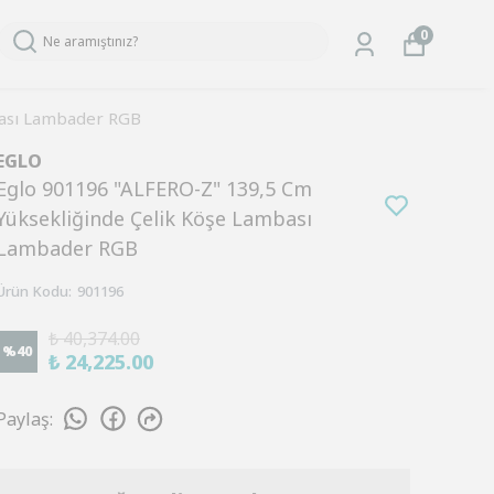
0
bası Lambader RGB
EGLO
Eglo 901196 "ALFERO-Z" 139,5 Cm
Yüksekliğinde Çelik Köşe Lambası
Lambader RGB
Ürün Kodu
:
901196
₺ 40,374.00
%
40
₺ 24,225.00
Paylaş
: