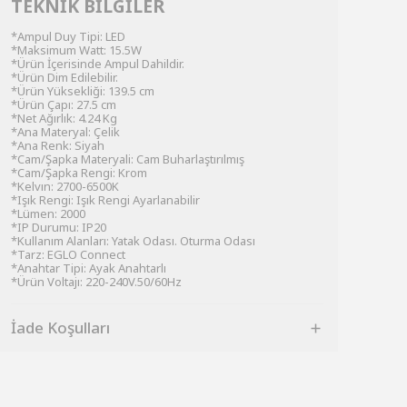
TEKNİK BİLGİLER
*Ampul Duy Tipi: LED
*Maksimum Watt: 15.5W
*Ürün İçerisinde Ampul Dahildir.
*Ürün Dim Edilebilir.
*Ürün Yüksekliği: 139.5 cm
*Ürün Çapı: 27.5 cm
*Net Ağırlık: 4.24 Kg
*Ana Materyal: Çelik
*Ana Renk: Siyah
*Cam/Şapka Materyali: Cam Buharlaştırılmış
*Cam/Şapka Rengi: Krom
*Kelvın: 2700-6500K
*Işık Rengi: Işık Rengi Ayarlanabilir
*Lümen: 2000
*IP Durumu: IP20
*Kullanım Alanları: Yatak Odası. Oturma Odası
*Tarz: EGLO Connect
*Anahtar Tipi: Ayak Anahtarlı
*Ürün Voltajı: 220-240V.50/60Hz
İade Koşulları