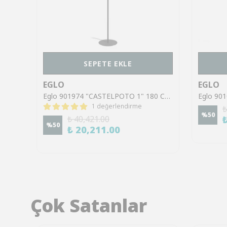
SEPETE EKLE
EGLO
EGLO
Eglo 99605 "SIMOLARIS-Z" 161,5 Cm Yüksekliğinde Alüminyum, Çelik Köşe Lambası Lambader RGB
Eglo 901974 "CASTELPOTO 1" 180 Cm Yüksekliğinde Siyah Çelik Dokunmatik Köşe Lambası Lambader
1 değerlendirme
₺
%
50
₺ 40,421.00
%
50
₺ 20,211.00
Çok Satanlar