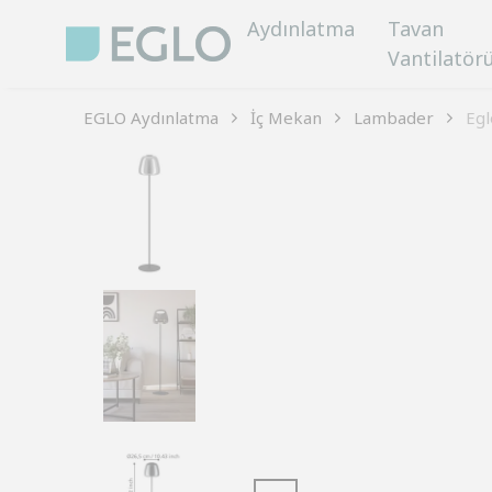
Aydınlatma
Tavan
Vantilatör
EGLO Aydınlatma
İç Mekan
Lambader
Egl