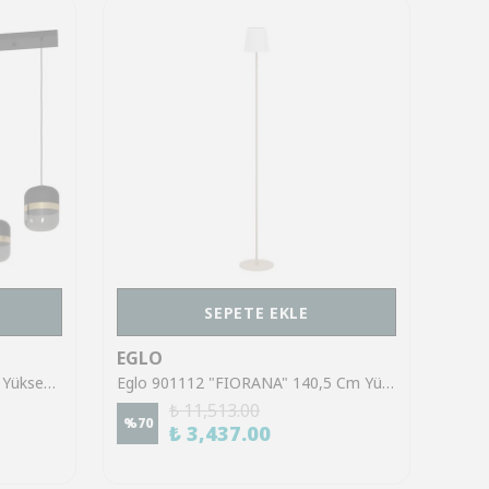
SEPETE EKLE
EGLO
EGL
Eglo 39921 "SINSIGA" 150 Cm Yüksekliğinde Çelik Siyah Sarkıt Avize
Eglo 901112 "FIORANA" 140,5 Cm Yüksekliğinde Çelik Köşe Lambası Lambader
₺ 11,513.00
%
70
%
70
₺ 3,437.00