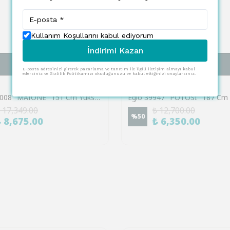
Kullanım Koşullarını kabul ediyorum
İndirimi Kazan
SEPETE EKLE
SEPETE EKLE
E-posta adresinizi girerek pazarlama ve tanıtım ile ilgili iletişim almayı kabul
edersiniz ve Gizlilik Politikamızı okuduğunuzu ve kabul ettiğinizi onaylarsınız.
EGLO
Eglo 901008 "MAIONE" 151 Cm Yüksekliğinde Çelik Köşe Lambası Lambader
 17,349.00
₺ 12,700.00
%
50
₺ 8,675.00
₺ 6,350.00