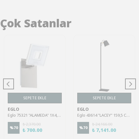
Çok Satanlar
SEPETE EKLE
SEPETE EKLE
EGLO
EGLO
Eglo 75321 "ALAMEDA" 1X4,5W Çelik Nikel Mat Sıva Üstü Spot
Eglo 43614 "LACEY" 159,5 Cm Yüksekliğinde Çelik, Ahşap Köşe Lambası Lambader
₺ 2,370.00
₺ 24,166.00
%
70
%
70
₺ 700.00
₺ 7,141.00