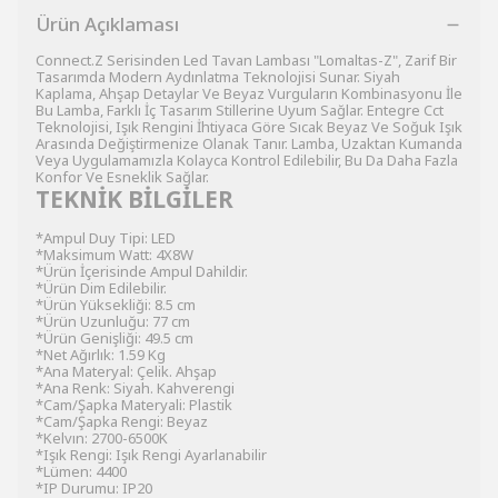
Ürün Açıklaması
Connect.Z Serisinden Led Tavan Lambası "Lomaltas-Z", Zarif Bir
Tasarımda Modern Aydınlatma Teknolojisi Sunar. Siyah
Kaplama, Ahşap Detaylar Ve Beyaz Vurguların Kombinasyonu İle
Bu Lamba, Farklı İç Tasarım Stillerine Uyum Sağlar. Entegre Cct
Teknolojisi, Işık Rengini İhtiyaca Göre Sıcak Beyaz Ve Soğuk Işık
Arasında Değiştirmenize Olanak Tanır. Lamba, Uzaktan Kumanda
Veya Uygulamamızla Kolayca Kontrol Edilebilir, Bu Da Daha Fazla
Konfor Ve Esneklik Sağlar.
TEKNİK BİLGİLER
*Ampul Duy Tipi: LED
*Maksimum Watt: 4X8W
*Ürün İçerisinde Ampul Dahildir.
*Ürün Dim Edilebilir.
*Ürün Yüksekliği: 8.5 cm
*Ürün Uzunluğu: 77 cm
*Ürün Genişliği: 49.5 cm
*Net Ağırlık: 1.59 Kg
*Ana Materyal: Çelik. Ahşap
*Ana Renk: Siyah. Kahverengi
*Cam/Şapka Materyali: Plastik
*Cam/Şapka Rengi: Beyaz
*Kelvın: 2700-6500K
*Işık Rengi: Işık Rengi Ayarlanabilir
*Lümen: 4400
*IP Durumu: IP20