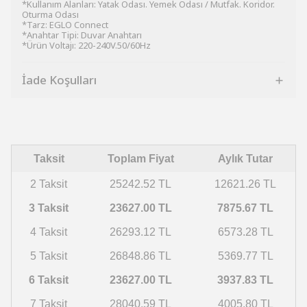
*Kullanım Alanları: Yatak Odası. Yemek Odası / Mutfak. Koridor.
Oturma Odası
*Tarz: EGLO Connect
*Anahtar Tipi: Duvar Anahtarı
*Ürün Voltajı: 220-240V.50/60Hz
İade Koşulları
Taksit
Toplam Fiyat
Aylık Tutar
2 Taksit
25242.52 TL
12621.26 TL
3 Taksit
23627.00 TL
7875.67 TL
4 Taksit
26293.12 TL
6573.28 TL
5 Taksit
26848.86 TL
5369.77 TL
6 Taksit
23627.00 TL
3937.83 TL
7 Taksit
28040.59 TL
4005.80 TL