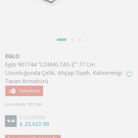
EGLO
Eglo 901744 "LOMALTAS-Z" 77 Cm
Uzunluğunda Çelik, Ahşap Siyah, Kahverengi
Tavan Armatürü
Tükeniyor
Ürün Kodu
:
901744
₺ 42,958.00
%
45
₺ 23,627.00