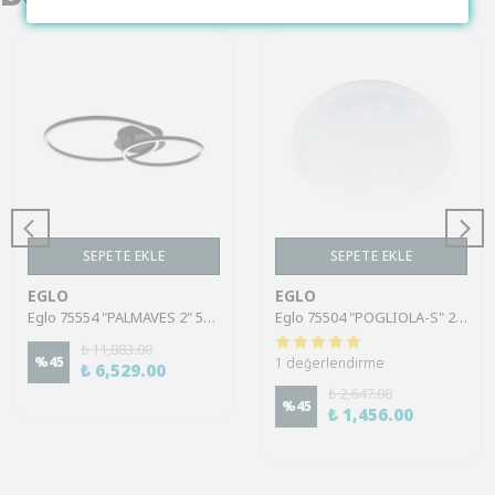
SEPETE EKLE
SEPETE EKLE
EGLO
EGLO
Eglo 75554 "PALMAVES 2" 56 Cm Uzunluğunda Alüminyum, Çelik Siyah Tavan Armatürü
Eglo 75504 "POGLIOLA-S" 26 Cm Çapında Çelik Beyaz Duvar Tavan Armatürü
₺ 11,883.00
%
45
1 değerlendirme
₺ 6,529.00
₺ 2,647.00
%
45
₺ 1,456.00