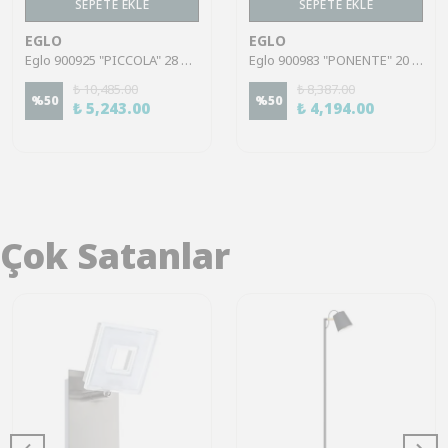
SEPETE EKLE
SEPETE EKLE
EGLO
EGLO
Eglo 900925 "PICCOLA" 28 Cm Yüksekliğinde Dokunmatik Usb Girişli Çelik Dış Mekan Bahçe Aydınlatması Masa Lambası Ip54
Eglo 900983 "PONENTE" 20 Cm Yüksekliğinde Dokunmatik Çelik Dış Mekan Bahçe Aydınlatması Masa Lambası Ip44
₺ 10,485.00
₺ 8,387.00
%
50
%
50
₺ 5,243.00
₺ 4,194.00
Çok Satanlar