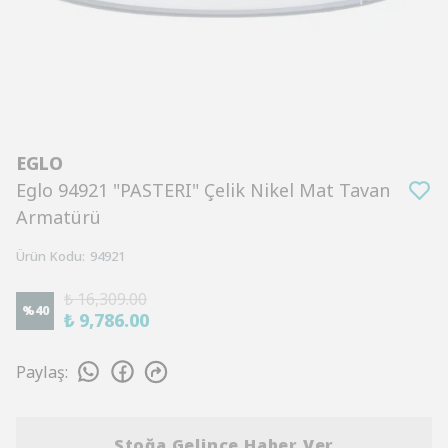
EGLO
Eglo 94921 "PASTERI" Çelik Nikel Mat Tavan
Armatürü
Ürün Kodu
:
94921
₺ 16,309.00
%
40
₺ 9,786.00
Paylaş
:
Stoğa Gelince Haber Ver