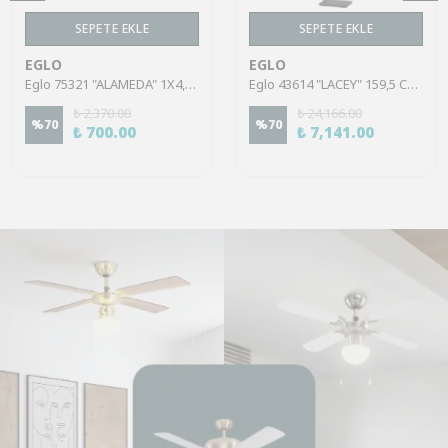
SEPETE EKLE
SEPETE EKLE
EGLO
EGLO
Eglo 75321 "ALAMEDA" 1X4,5W Çelik Nikel Mat Sıva Üstü Spot
Eglo 43614 "LACEY" 159,5 Cm Yüksekliğinde Çelik, Ahşap Köşe Lambası Lambader
₺ 2,370.00
₺ 24,166.00
%
70
%
70
₺ 700.00
₺ 7,141.00