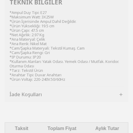
TEKNİK BİLGİLER
*Ampul Duy Tipi: E27
*Maksimum Watt: 3X25W
*Ürün İçerisinde Ampul Dahil Değildir.
*Ürün Yüksekliği: 19.5 cm
*Ürün Çapı: 47.5 cm
*Net Ağırlık: 2.97 Kg
*Ana Materyal: Çelik
*Ana Renk: Nikel Mat
*Cam/Şapka Materyali: Tekstil Kumaş. Cam
*Cam/Şapka Rengi: Gri
*IP Durumu: IP20
*Kullanım Alanları: Yatak Odası. Yemek Odası / Mutfak. Koridor.
Oturma Odası
*Tarz: Tekstil Ürün
*Anahtar Tipi: Duvar Anahtarı
*Ürün Voltajı: 220-240V.50/60Hz
İade Koşulları
Taksit
Toplam Fiyat
Aylık Tutar