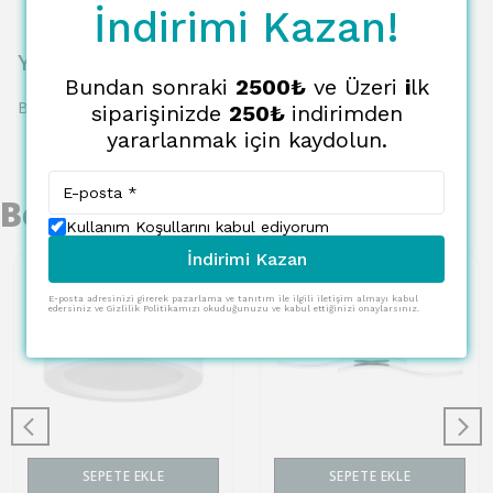
İndirimi Kazan!
Yorumlar
Bundan sonraki
2500₺
ve Üzeri
i
lk
Bu ürün için henüz yorum yapılmamış.
siparişinizde
250₺
indirimden
yararlanmak için kaydolun.
Benzer Ürünler
Kullanım Koşullarını kabul ediyorum
İndirimi Kazan
E-posta adresinizi girerek pazarlama ve tanıtım ile ilgili iletişim almayı kabul
edersiniz ve Gizlilik Politikamızı okuduğunuzu ve kabul ettiğinizi onaylarsınız.
SEPETE EKLE
SEPETE EKLE