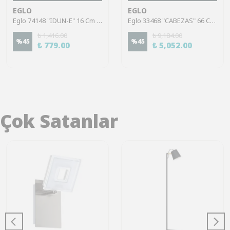
EGLO
EGLO
Eglo 74148 "IDUN-E" 16 Cm Çapında Plastik Beyaz Tavan Armatürü
Eglo 33468 "CABEZAS" 66 Cm Uzunluğunda Alüminyum Krom Duvar Tavan Armatürü
₺ 1,416.00
₺ 9,184.00
%
45
%
45
₺ 779.00
₺ 5,052.00
Çok Satanlar