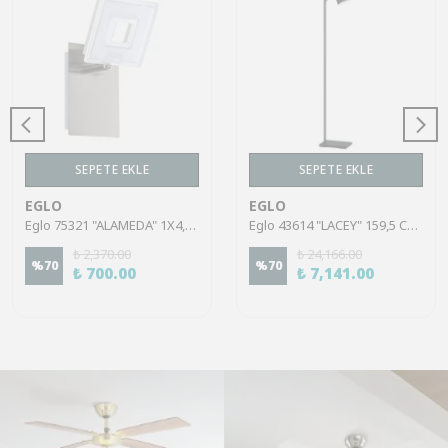
SEPETE EKLE
SEPETE EKLE
EGLO
EGLO
Eglo 75321 "ALAMEDA" 1X4,5W Çelik Nikel Mat Sıva Üstü Spot
Eglo 43614 "LACEY" 159,5 Cm Yüksekliğinde Çelik, Ahşap Köşe Lambası Lambader
₺ 2,370.00
₺ 24,166.00
%
70
%
70
₺ 700.00
₺ 7,141.00