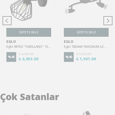
SEPETE EKLE
SEPETE EKLE
EGLO
EGLO
Eglo 98762 "TABILLANO" 1X40W Çelik Siyah Sıva Üstü Spot
Eglo 780444 "MAGNUM-LED" 2X2.8W Siyah Çelik Sıva Üstü Spot
₺ 4,460.00
₺ 3,529.00
%
45
%
45
₺ 2,453.00
₺ 1,941.00
Çok Satanlar