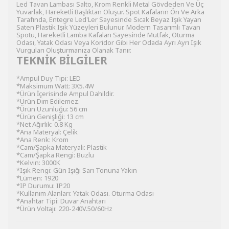
Led Tavan Lambası Salto, Krom Renkli Metal Gövdeden Ve Üç
Yuvarlak, Hareketli Başlıktan Oluşur. Spot Kafaların Ön Ve Arka
Tarafında, Entegre Led'Ler Sayesinde Sıcak Beyaz Işık Yayan
Saten Plastik Işık Yüzeyleri Bulunur. Modern Tasarımlı Tavan
Spotu, Hareketli Lamba Kafaları Sayesinde Mutfak, Oturma
Odası, Yatak Odası Veya Koridor Gibi Her Odada Ayrı Ayrı Işık
Vurguları Oluşturmanıza Olanak Tanır.
TEKNİK BİLGİLER
*Ampul Duy Tipi: LED
*Maksimum Watt: 3X5.4W
*Ürün İçerisinde Ampul Dahildir.
*Ürün Dim Edilemez.
*Ürün Uzunluğu: 56 cm
*Ürün Genişliği: 13 cm
*Net Ağırlık: 0.8 Kg
*Ana Materyal: Çelik
*Ana Renk: Krom
*Cam/Şapka Materyali: Plastik
*Cam/Şapka Rengi: Buzlu
*Kelvın: 3000K
*Işık Rengi: Gün Işığı Sarı Tonuna Yakın
*Lümen: 1920
*IP Durumu: IP20
*Kullanım Alanları: Yatak Odası. Oturma Odası
*Anahtar Tipi: Duvar Anahtarı
*Ürün Voltajı: 220-240V.50/60Hz