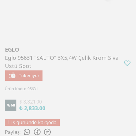
EGLO
Eglo 95631 "SALTO" 3X5,4W Çelik Krom Sıva
Üstü Spot
Tükeniyor
Ürün Kodu
:
95631
₺ 8,821.00
%
68
₺ 2,833.00
1 iş gününde kargoda.
Paylaş
: