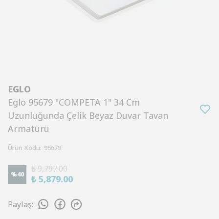
EGLO
Eglo 95679 "COMPETA 1" 34 Cm
Uzunluğunda Çelik Beyaz Duvar Tavan
Armatürü
Ürün Kodu
:
95679
₺ 9,797.00
%
40
₺ 5,879.00
Paylaş
: