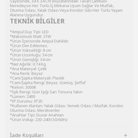
Sayesinde, 34 X 34 Cm Boyutlarındaki Tavan Lambası
Neredeyse Her Türlü İç Mekana Uyum Sağlar Ve Mutfak,
Oturma Odası, Yatak Odası Veya Koridor Gibi Her Türlü Yaşam
Alanına Uygundur.
TEKNİK BİLGİLER
*Ampul Duy Tipi: LED
*Maksimum Watt: 21W
*Ürün İçerisinde Ampul Dahildir.
*Ürün Dim Edilemez.
*Ürün Yüksekliği: 8 cm
*Ürün Uzunluğu: 34 cm
*Ürün Genişliği: 34 cm
*Net Ağırlık: 0.74 Kg
*Ana Materyal: Çelik
*Ana Renk: Beyaz
*Cam/Şapka Materyali: Plastik
*Cam/Şapka Rengi: Beyaz. Gümüş. Şeffaf
*Kelvın: 3000K
*Işık Rengi: Gün Işığı Sarı Tonuna Yakın
*Lümen: 2400
*IP Durumu: IP20
*Kullanım Alanları: Yatak Odası. Yemek Odası / Mutfak. Koridor.
Oturma Odası. Merdivenler
*Anahtar Tipi: Duvar Anahtarı
*Ürün Voltajı: 220-240V.50/60Hz
İade Koşulları