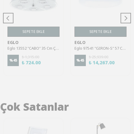
SEPETE EKLE
SEPETE EKLE
EGLO
EGLO
Eglo 13552 "CABO" 35 Cm Çapında Krom Paslanmaz Çelik Tavan Armatürü
Eglo 97541 "GIRON-S" 57 Cm Çapında Çelik Beyaz Tavan Armatürü
₺ 1,315.00
₺ 25,939.00
%
45
%
45
₺ 724.00
₺ 14,267.00
Çok Satanlar