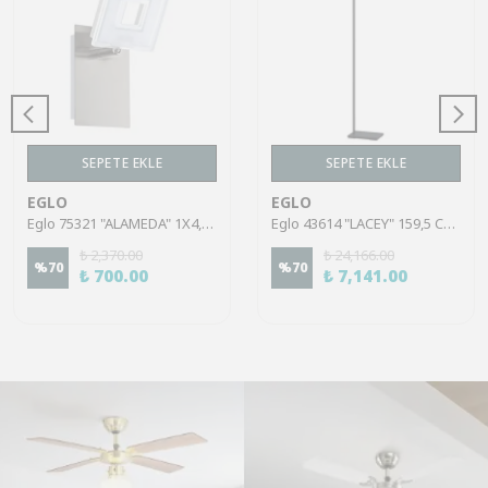
SEPETE EKLE
SEPETE EKLE
EGLO
EGLO
Eglo 75321 "ALAMEDA" 1X4,5W Çelik Nikel Mat Sıva Üstü Spot
Eglo 43614 "LACEY" 159,5 Cm Yüksekliğinde Çelik, Ahşap Köşe Lambası Lambader
₺ 2,370.00
₺ 24,166.00
%
70
%
70
₺ 700.00
₺ 7,141.00