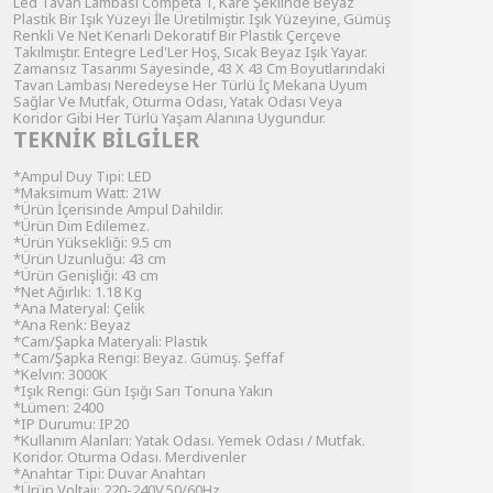
Led Tavan Lambası Competa 1, Kare Şeklinde Beyaz
Plastik Bir Işık Yüzeyi İle Üretilmiştir. Işık Yüzeyine, Gümüş
Renkli Ve Net Kenarlı Dekoratif Bir Plastik Çerçeve
Takılmıştır. Entegre Led'Ler Hoş, Sıcak Beyaz Işık Yayar.
Zamansız Tasarımı Sayesinde, 43 X 43 Cm Boyutlarındaki
Tavan Lambası Neredeyse Her Türlü İç Mekana Uyum
Sağlar Ve Mutfak, Oturma Odası, Yatak Odası Veya
Koridor Gibi Her Türlü Yaşam Alanına Uygundur.
TEKNİK BİLGİLER
*Ampul Duy Tipi: LED
*Maksimum Watt: 21W
*Ürün İçerisinde Ampul Dahildir.
*Ürün Dim Edilemez.
*Ürün Yüksekliği: 9.5 cm
*Ürün Uzunluğu: 43 cm
*Ürün Genişliği: 43 cm
*Net Ağırlık: 1.18 Kg
*Ana Materyal: Çelik
*Ana Renk: Beyaz
*Cam/Şapka Materyali: Plastik
*Cam/Şapka Rengi: Beyaz. Gümüş. Şeffaf
*Kelvın: 3000K
*Işık Rengi: Gün Işığı Sarı Tonuna Yakın
*Lümen: 2400
*IP Durumu: IP20
*Kullanım Alanları: Yatak Odası. Yemek Odası / Mutfak.
Koridor. Oturma Odası. Merdivenler
*Anahtar Tipi: Duvar Anahtarı
*Ürün Voltajı: 220-240V.50/60Hz