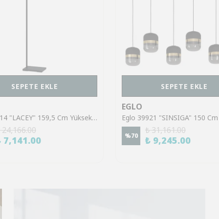
SEPETE EKLE
SEPETE EKLE
EGLO
Eglo 43614 "LACEY" 159,5 Cm Yüksekliğinde Çelik, Ahşap Köşe Lambası Lambader
 24,166.00
₺ 31,161.00
%
70
₺ 7,141.00
₺ 9,245.00