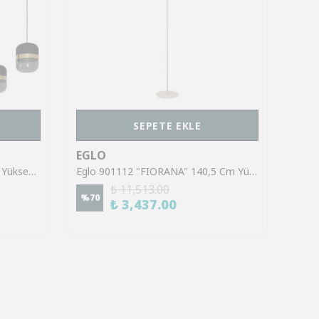
SEPETE EKLE
EGLO
EGL
Eglo 39921 "SINSIGA" 150 Cm Yüksekliğinde Çelik Siyah Sarkıt Avize
Eglo 901112 "FIORANA" 140,5 Cm Yüksekliğinde Çelik Köşe Lambası Lambader
₺ 11,513.00
%
70
%
70
₺ 3,437.00