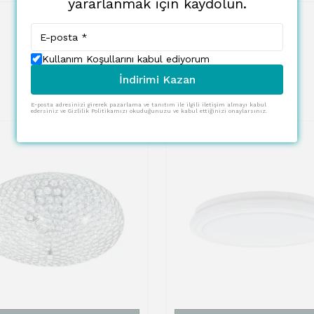
yararlanmak için kaydolun.
Kullanım Koşullarını kabul ediyorum
İndirimi Kazan
E-posta adresinizi girerek pazarlama ve tanıtım ile ilgili iletişim almayı kabul
edersiniz ve Gizlilik Politikamızı okuduğunuzu ve kabul ettiğinizi onaylarsınız.