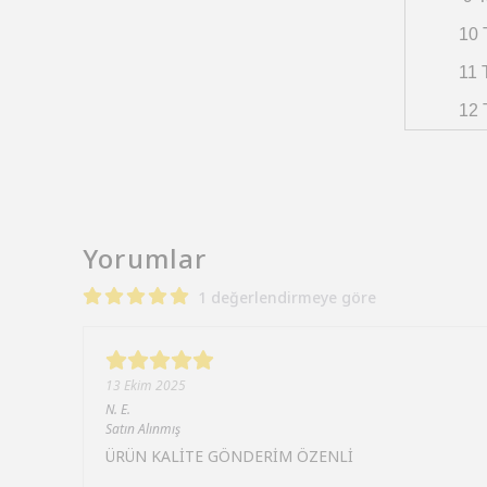
10 
11 
12 
Yorumlar
1 değerlendirmeye göre
13 Ekim 2025
N.
E.
Satın Alınmış
ÜRÜN KALİTE GÖNDERİM ÖZENLİ