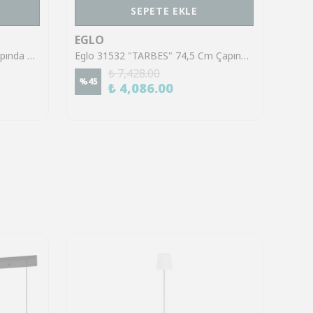
SEPETE EKLE
EGLO
EGL
Eglo 33195 "LIPARI" 40 Cm Çapında Çelik Beyaz RGB Tavan Armatürü
Eglo 31532 "TARBES" 74,5 Cm Çapında Siyah Çelik Tavan Armatürü
₺ 7,428.00
%
45
%
45
₺ 4,086.00