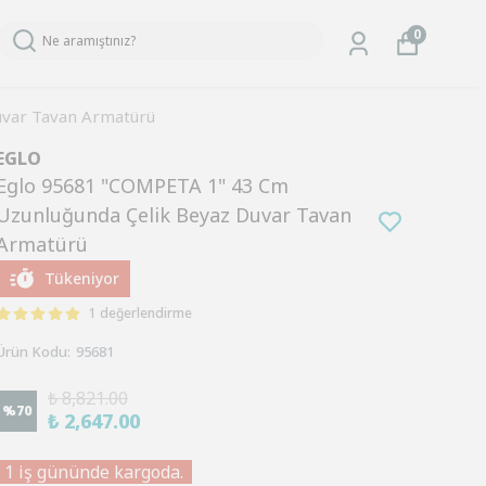
0
uvar Tavan Armatürü
EGLO
Eglo 95681 "COMPETA 1" 43 Cm
Uzunluğunda Çelik Beyaz Duvar Tavan
Armatürü
Tükeniyor
1 değerlendirme
Ürün Kodu
:
95681
₺ 8,821.00
%
70
₺ 2,647.00
1 iş gününde kargoda.