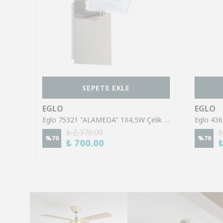
SEPETE EKLE
EGLO
EGLO
Eglo 43553 "GILTSPUR" Çelik Siyah Tavan Armatürü
Eglo 75321 "ALAMEDA" 1X4,5W Çelik Nikel Mat Sıva Üstü Spot
₺ 2,370.00
₺
%
70
%
70
₺ 700.00