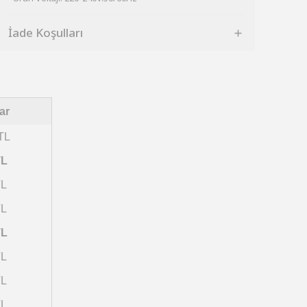
İade Koşulları
ar
TL
TL
TL
TL
TL
TL
TL
TL