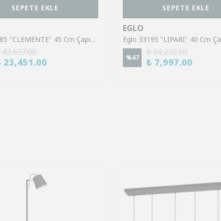
SEPETE EKLE
SEPETE EKLE
EGLO
Eglo 95285 "CLEMENTE" 45 Cm Çapında Çelik Krom Tavan Armatürü
 42,637.00
₺ 24,232.00
%
67
₺ 23,451.00
₺ 7,997.00