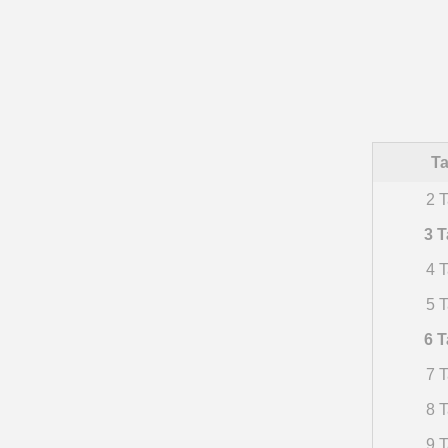
Ta
2 T
3 T
4 T
5 T
6 T
7 T
8 T
9 T