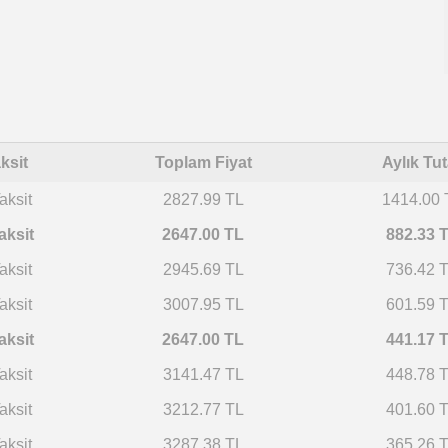
ksit
Toplam Fiyat
Aylık Tut
aksit
2827.99 TL
1414.00 
aksit
2647.00 TL
882.33 
aksit
2945.69 TL
736.42 
aksit
3007.95 TL
601.59 
aksit
2647.00 TL
441.17 
aksit
3141.47 TL
448.78 
aksit
3212.77 TL
401.60 
aksit
3287.38 TL
365.26 