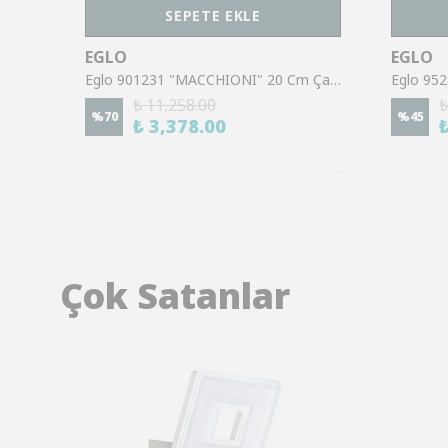
SEPETE EKLE
EGLO
EGLO
Eglo 74028 "POGLIOLA-E" 26 Cm Çapında Çelik Beyaz Duvar Tavan Armatürü Ip44
Eglo 901231 "MACCHIONI" 20 Cm Çapında Çelik, Plastik Beyaz Duvar Tavan Armatürü
₺ 11,258.00
₺
%
70
%
45
₺ 3,378.00
Çok Satanlar