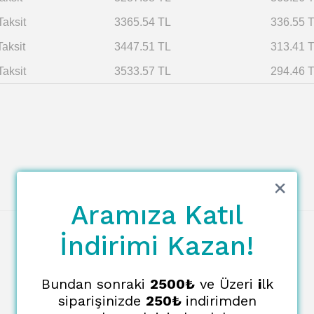
Taksit
3365.54 TL
336.55 
Taksit
3447.51 TL
313.41 
Taksit
3533.57 TL
294.46 
Aramıza Katıl
İndirimi Kazan!
Bundan sonraki
2500₺
ve Üzeri
i
lk
siparişinizde
250₺
indirimden