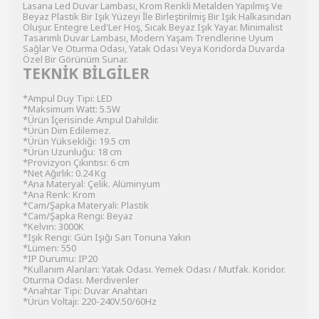
Lasana Led Duvar Lambası, Krom Renkli Metalden Yapılmış Ve
Beyaz Plastik Bir Işık Yüzeyi İle Birleştirilmiş Bir Işık Halkasından
Oluşur. Entegre Led'Ler Hoş, Sıcak Beyaz Işık Yayar. Minimalist
Tasarımlı Duvar Lambası, Modern Yaşam Trendlerine Uyum
Sağlar Ve Oturma Odası, Yatak Odası Veya Koridorda Duvarda
Özel Bir Görünüm Sunar.
TEKNİK BİLGİLER
*Ampul Duy Tipi: LED
*Maksimum Watt: 5.5W
*Ürün İçerisinde Ampul Dahildir.
*Ürün Dim Edilemez.
*Ürün Yüksekliği: 19.5 cm
*Ürün Uzunluğu: 18 cm
*Provizyon Çıkıntısı: 6 cm
*Net Ağırlık: 0.24 Kg
*Ana Materyal: Çelik. Alüminyum
*Ana Renk: Krom
*Cam/Şapka Materyali: Plastik
*Cam/Şapka Rengi: Beyaz
*Kelvın: 3000K
*Işık Rengi: Gün Işığı Sarı Tonuna Yakın
*Lümen: 550
*IP Durumu: IP20
*Kullanım Alanları: Yatak Odası. Yemek Odası / Mutfak. Koridor.
Oturma Odası. Merdivenler
*Anahtar Tipi: Duvar Anahtarı
*Ürün Voltajı: 220-240V.50/60Hz