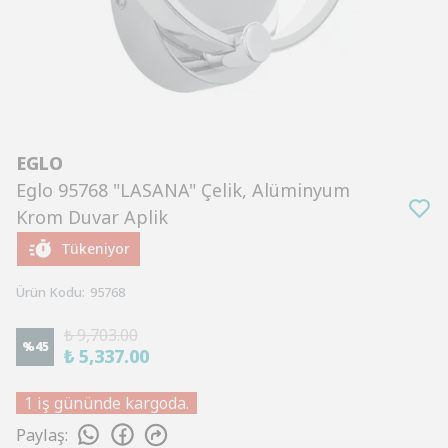
EGLO
Eglo 95768 "LASANA" Çelik, Alüminyum
Krom Duvar Aplik
Tükeniyor
Ürün Kodu
:
95768
₺ 9,703.00
%
45
₺ 5,337.00
1 iş gününde kargoda.
Paylaş
: