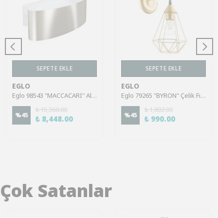
SEPETE EKLE
SEPETE EKLE
EGLO
EGLO
Eglo 98543 "MACCACARI" Alüminyum, Çelik Beyaz, Nikel Mat Duvar Aplik
Eglo 79265 "BYRON" Çelik Fırçalanmış Pirinç Duvar Aplik
₺ 15,360.00
₺ 1,802.00
%
45
%
45
₺ 8,448.00
₺ 990.00
Çok Satanlar