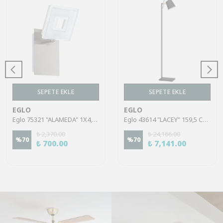
SEPETE EKLE
SEPETE EKLE
EGLO
EGLO
Eglo 75321 "ALAMEDA" 1X4,5W Çelik Nikel Mat Sıva Üstü Spot
Eglo 43614 "LACEY" 159,5 Cm Yüksekliğinde Çelik, Ahşap Köşe Lambası Lambader
₺ 2,370.00
₺ 24,166.00
%
70
%
70
₺ 700.00
₺ 7,141.00