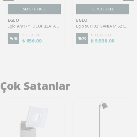
SEPETE EKLE
SEPETE EKLE
EGLO
EGLO
Eglo 97917 "TOCOPILLA" Ahşap, Çelik Beyaz-Patine, Siyah Duvar Aplik
Eglo 901102 "SANIA 6" 62 Cm Uzunluğunda Kahverengi Çelik Duvar Aplik Ip44
₺ 1,191.00
₺ 31,766.00
%
45
%
70
₺ 656.00
₺ 9,530.00
Çok Satanlar