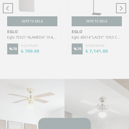
SEPETE EKLE
SEPETE EKLE
EGLO
EGLO
Eglo 75321 "ALAMEDA" 1X4,5W Çelik Nikel Mat Sıva Üstü Spot
Eglo 43614 "LACEY" 159,5 Cm Yüksekliğinde Çelik, Ahşap Köşe Lambası Lambader
₺ 2,370.00
₺ 24,166.00
%
70
%
70
₺ 700.00
₺ 7,141.00