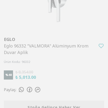
EGLO
Eglo 96332 "VALMORA" Alüminyum Krom
Duvar Aplik
Ürün Kodu
:
96332
₺ 8,354.00
%
40
₺ 5,013.00
Paylaş
:
Stoğa Gelince Haber Ver