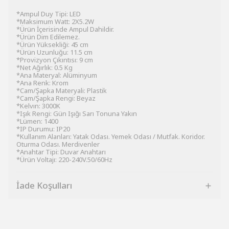
*Ampul Duy Tipi: LED
*Maksimum Watt: 2X5.2W
*Ürün İçerisinde Ampul Dahildir.
*Ürün Dim Edilemez.
*Ürün Yüksekliği: 45 cm
*Ürün Uzunluğu: 11.5 cm
*Provizyon Çıkıntısı: 9 cm
*Net Ağırlık: 0.5 Kg
*Ana Materyal: Alüminyum
*Ana Renk: Krom
*Cam/Şapka Materyali: Plastik
*Cam/Şapka Rengi: Beyaz
*Kelvın: 3000K
*Işık Rengi: Gün Işığı Sarı Tonuna Yakın
*Lümen: 1400
*IP Durumu: IP20
*Kullanım Alanları: Yatak Odası. Yemek Odası / Mutfak. Koridor.
Oturma Odası. Merdivenler
*Anahtar Tipi: Duvar Anahtarı
*Ürün Voltajı: 220-240V.50/60Hz
İade Koşulları